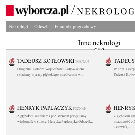
Nekrologi
Odeszli
Poradnik pogrzebowy
Inne nekrologi
TADEUSZ KOTŁOWSKI
TADEUS
POZNAŃ
Drogiemu Koledze Wojciechowi Kotłowskiemu
W dniu 3 sierp
składamy wyrazy głębokiego współczucia w...
Tadeusz Kotłow
HENRYK PAPLACZYK
HENRYK
POZNAŃ
Z głębokim smutkiem i poruszeniem przyjęliśmy
Z głębokim smu
wiadomość o śmierci Henryka Paplaczyka Odszedł...
wiadomość o ś
Człowiek,...