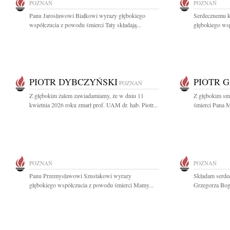
POZNAŃ
POZNAŃ
Panu Jarosławowi Białkowi wyrazy głębokiego
Serdecznemu k
współczucia z powodu śmierci Taty składają...
głębokiego wsp
PIOTR DYBCZYŃSKI
PIOTR 
POZNAŃ
Z głębokim żalem zawiadamiamy, że w dniu 11
Z głębokim sm
kwietnia 2026 roku zmarł prof. UAM dr. hab. Piotr...
śmierci Pana M
POZNAŃ
POZNAŃ
Panu Przemysławowi Szustakowi wyrazy
Składam serdec
głębokiego współczucia z powodu śmierci Mamy...
Grzegorza Boga