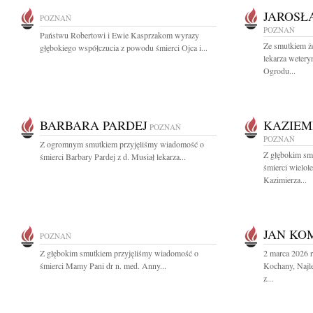
JAROSŁ
POZNAŃ
POZNAŃ
Państwu Robertowi i Ewie Kasprzakom wyrazy
Ze smutkiem ż
głębokiego współczucia z powodu śmierci Ojca i...
lekarza wetery
Ogrodu...
BARBARA PARDEJ
KAZIEM
POZNAŃ
POZNAŃ
Z ogromnym smutkiem przyjęliśmy wiadomość o
Z głębokim sm
śmierci Barbary Pardej z d. Musiał lekarza...
śmierci wielol
Kazimierza...
JAN KO
POZNAŃ
Z głębokim smutkiem przyjęliśmy wiadomość o
2 marca 2026 
śmierci Mamy Pani dr n. med. Anny...
Kochany, Najle
z...