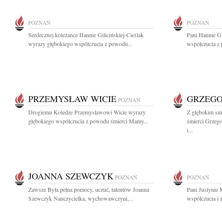
POZNAŃ
POZNAŃ
Serdecznej koleżance Hannie Gilicińskiej-Cieślak
Pani Hannie Gi
wyrazy głębokiego współczucia z powodu...
współczucia z
PRZEMYSŁAW WICIE
GRZEGO
POZNAŃ
Drogiemu Koledze Przemysławowi Wicie wyrazy
Z głębokim sm
głębokiego współczucia z powodu śmierci Mamy...
śmierci Grzeg
i...
JOANNA SZEWCZYK
POZNAŃ
POZNAŃ
Zawsze Była pełna pomocy, uczuć, talentów Joanna
Pani Justynie
Szewczyk Nauczycielka, wychowawczyni,...
współczucia i ż