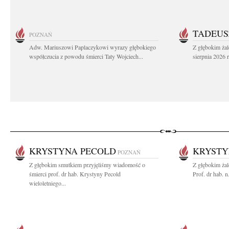
TADEUS
POZNAŃ
Adw. Mariuszowi Paplaczykowi wyrazy głębokiego
Z głębokim ża
współczucia z powodu śmierci Taty Wojciech...
sierpnia 2026 r
KRYSTYNA PECOLD
KRYSTY
POZNAŃ
Z głębokim smutkiem przyjęliśmy wiadomość o
Z głębokim ża
śmierci prof. dr hab. Krystyny Pecold
Prof. dr hab. 
wieloletniego...