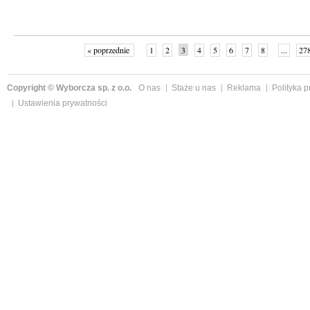
« poprzednie
1
2
3
4
5
6
7
8
...
27
Copyright © Wyborcza sp. z o.o.
O nas
Staże u nas
Reklama
Polityka 
Ustawienia prywatności