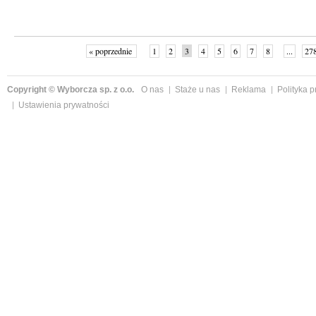
« poprzednie
1
2
3
4
5
6
7
8
...
27
Copyright © Wyborcza sp. z o.o.
O nas
Staże u nas
Reklama
Polityka 
Ustawienia prywatności