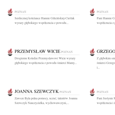
POZNAŃ
POZNAŃ
Serdecznej koleżance Hannie Gilicińskiej-Cieślak
Pani Hannie Gi
wyrazy głębokiego współczucia z powodu...
współczucia z
PRZEMYSŁAW WICIE
GRZEGO
POZNAŃ
Drogiemu Koledze Przemysławowi Wicie wyrazy
Z głębokim sm
głębokiego współczucia z powodu śmierci Mamy...
śmierci Grzeg
i...
JOANNA SZEWCZYK
POZNAŃ
POZNAŃ
Zawsze Była pełna pomocy, uczuć, talentów Joanna
Pani Justynie
Szewczyk Nauczycielka, wychowawczyni,...
współczucia i ż