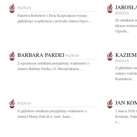
JAROSŁ
POZNAŃ
POZNAŃ
Państwu Robertowi i Ewie Kasprzakom wyrazy
Ze smutkiem ż
głębokiego współczucia z powodu śmierci Ojca i...
lekarza wetery
Ogrodu...
BARBARA PARDEJ
KAZIEM
POZNAŃ
POZNAŃ
Z ogromnym smutkiem przyjęliśmy wiadomość o
Z głębokim sm
śmierci Barbary Pardej z d. Musiał lekarza...
śmierci wielol
Kazimierza...
JAN KO
POZNAŃ
Z głębokim smutkiem przyjęliśmy wiadomość o
2 marca 2026 
śmierci Mamy Pani dr n. med. Anny...
Kochany, Najle
z...