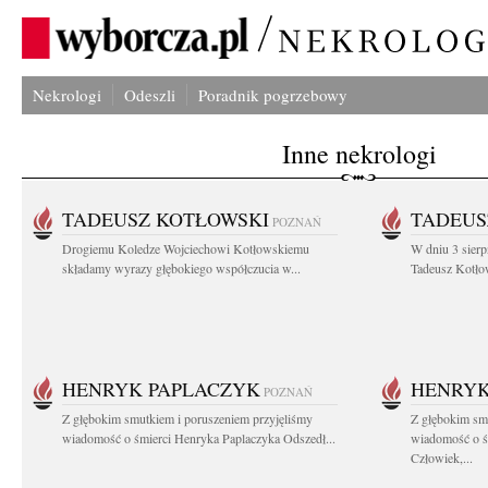
Nekrologi
Odeszli
Poradnik pogrzebowy
Inne nekrologi
TADEUSZ KOTŁOWSKI
TADEUS
POZNAŃ
Drogiemu Koledze Wojciechowi Kotłowskiemu
W dniu 3 sierp
składamy wyrazy głębokiego współczucia w...
Tadeusz Kotłow
HENRYK PAPLACZYK
HENRYK
POZNAŃ
Z głębokim smutkiem i poruszeniem przyjęliśmy
Z głębokim smu
wiadomość o śmierci Henryka Paplaczyka Odszedł...
wiadomość o ś
Człowiek,...