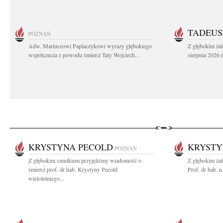
TADEUS
POZNAŃ
Adw. Mariuszowi Paplaczykowi wyrazy głębokiego
Z głębokim ża
współczucia z powodu śmierci Taty Wojciech...
sierpnia 2026 r
KRYSTYNA PECOLD
KRYSTY
POZNAŃ
Z głębokim smutkiem przyjęliśmy wiadomość o
Z głębokim ża
śmierci prof. dr hab. Krystyny Pecold
Prof. dr hab. 
wieloletniego...