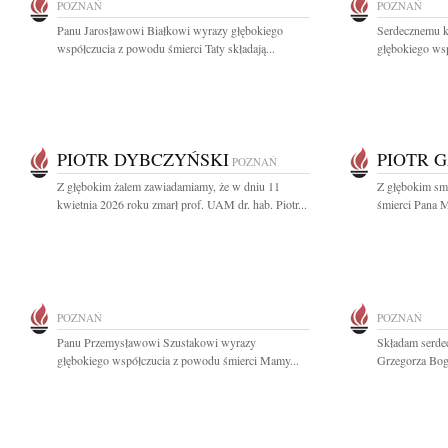
POZNAŃ
POZNAŃ
Panu Jarosławowi Białkowi wyrazy głębokiego
Serdecznemu k
współczucia z powodu śmierci Taty składają...
głębokiego wsp
PIOTR DYBCZYŃSKI
PIOTR 
POZNAŃ
Z głębokim żalem zawiadamiamy, że w dniu 11
Z głębokim sm
kwietnia 2026 roku zmarł prof. UAM dr. hab. Piotr...
śmierci Pana M
POZNAŃ
POZNAŃ
Panu Przemysławowi Szustakowi wyrazy
Składam serdec
głębokiego współczucia z powodu śmierci Mamy...
Grzegorza Boga