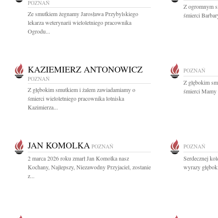
POZNAŃ
Z ogromnym s
Ze smutkiem żegnamy Jarosława Przybylskiego
śmierci Barbary
lekarza weterynarii wieloletniego pracownika
Ogrodu...
KAZIEMIERZ ANTONOWICZ
POZNAŃ
POZNAŃ
Z głębokim sm
Z głębokim smutkiem i żalem zawiadamiamy o
śmierci Mamy P
śmierci wieloletniego pracownika lotniska
Kazimierza...
JAN KOMOLKA
POZNAŃ
POZNAŃ
2 marca 2026 roku zmarł Jan Komolka nasz
Serdecznej kol
Kochany, Najlepszy, Niezawodny Przyjaciel, zostanie
wyrazy głębok
z...