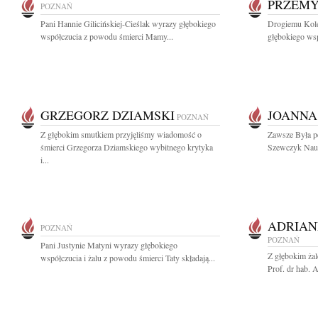
PRZEMY
POZNAŃ
Pani Hannie Gilicińskiej-Cieślak wyrazy głębokiego
Drogiemu Kol
współczucia z powodu śmierci Mamy...
głębokiego ws
GRZEGORZ DZIAMSKI
JOANNA
POZNAŃ
Z głębokim smutkiem przyjęliśmy wiadomość o
Zawsze Była p
śmierci Grzegorza Dziamskiego wybitnego krytyka
Szewczyk Nauc
i...
ADRIA
POZNAŃ
POZNAŃ
Pani Justynie Matyni wyrazy głębokiego
Z głębokim ża
współczucia i żalu z powodu śmierci Taty składają...
Prof. dr hab. 