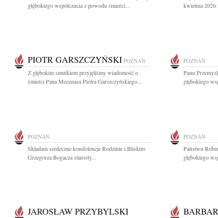
głębokiego współczucia z powodu śmierci...
kwietnia 2026 
PIOTR GARSZCZYŃSKI
POZNAŃ
POZNAŃ
Z głębokim smutkiem przyjęliśmy wiadomość o
Panu Przemys
śmierci Pana Mecenasa Piotra Garszczyńskiego...
głębokiego ws
POZNAŃ
POZNAŃ
Składam serdeczne kondolencje Rodzinie i Bliskim
Państwu Rober
Grzegorza Bogacza starosty...
głębokiego wsp
JAROSŁAW PRZYBYLSKI
BARBAR