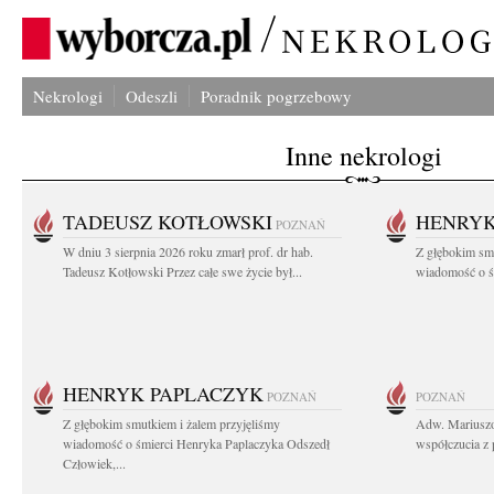
Nekrologi
Odeszli
Poradnik pogrzebowy
Inne nekrologi
TADEUSZ KOTŁOWSKI
HENRYK
POZNAŃ
W dniu 3 sierpnia 2026 roku zmarł prof. dr hab.
Z głębokim sm
Tadeusz Kotłowski Przez całe swe życie był...
wiadomość o ś
HENRYK PAPLACZYK
POZNAŃ
POZNAŃ
Z głębokim smutkiem i żalem przyjęliśmy
Adw. Mariuszo
wiadomość o śmierci Henryka Paplaczyka Odszedł
współczucia z 
Człowiek,...