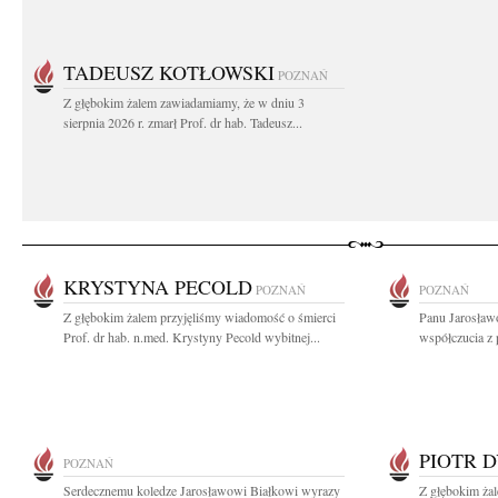
TADEUSZ KOTŁOWSKI
POZNAŃ
Z głębokim żalem zawiadamiamy, że w dniu 3
sierpnia 2026 r. zmarł Prof. dr hab. Tadeusz...
KRYSTYNA PECOLD
POZNAŃ
POZNAŃ
Z głębokim żalem przyjęliśmy wiadomość o śmierci
Panu Jarosław
Prof. dr hab. n.med. Krystyny Pecold wybitnej...
współczucia z 
PIOTR 
POZNAŃ
Serdecznemu koledze Jarosławowi Białkowi wyrazy
Z głębokim ża