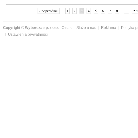
« poprzednie
1
2
3
4
5
6
7
8
...
27
Copyright © Wyborcza sp. z o.o.
O nas
Staże u nas
Reklama
Polityka 
Ustawienia prywatności