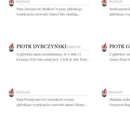
POZNAŃ
POZNAŃ
Panu Jarosławowi Białkowi wyrazy głębokiego
Serdecznemu k
współczucia z powodu śmierci Taty składają...
głębokiego wsp
PIOTR DYBCZYŃSKI
PIOTR 
POZNAŃ
Z głębokim żalem zawiadamiamy, że w dniu 11
Z głębokim sm
kwietnia 2026 roku zmarł prof. UAM dr. hab. Piotr...
śmierci Pana M
POZNAŃ
POZNAŃ
Panu Przemysławowi Szustakowi wyrazy
Składam serdec
głębokiego współczucia z powodu śmierci Mamy...
Grzegorza Boga