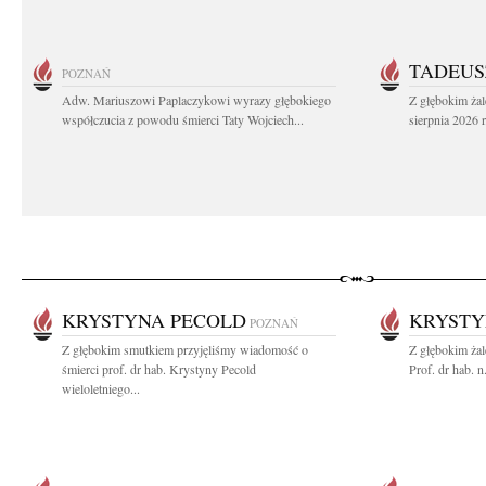
TADEUS
POZNAŃ
Adw. Mariuszowi Paplaczykowi wyrazy głębokiego
Z głębokim ża
współczucia z powodu śmierci Taty Wojciech...
sierpnia 2026 r
KRYSTYNA PECOLD
KRYSTY
POZNAŃ
Z głębokim smutkiem przyjęliśmy wiadomość o
Z głębokim ża
śmierci prof. dr hab. Krystyny Pecold
Prof. dr hab. 
wieloletniego...