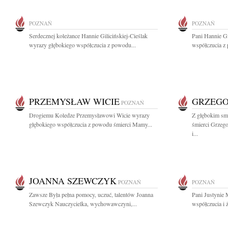
POZNAŃ
POZNAŃ
Serdecznej koleżance Hannie Gilicińskiej-Cieślak
Pani Hannie Gi
wyrazy głębokiego współczucia z powodu...
współczucia z
PRZEMYSŁAW WICIE
GRZEGO
POZNAŃ
Drogiemu Koledze Przemysławowi Wicie wyrazy
Z głębokim sm
głębokiego współczucia z powodu śmierci Mamy...
śmierci Grzeg
i...
JOANNA SZEWCZYK
POZNAŃ
POZNAŃ
Zawsze Była pełna pomocy, uczuć, talentów Joanna
Pani Justynie
Szewczyk Nauczycielka, wychowawczyni,...
współczucia i ż