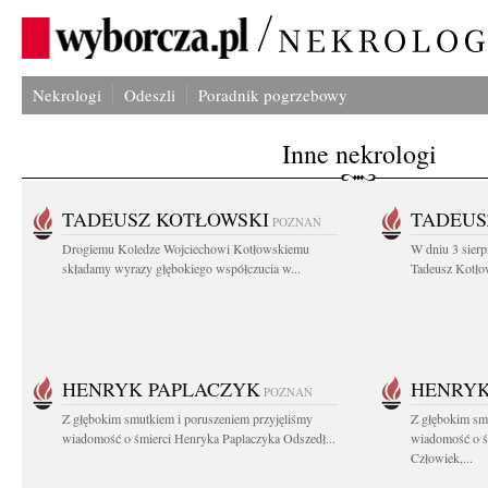
Nekrologi
Odeszli
Poradnik pogrzebowy
Inne nekrologi
TADEUSZ KOTŁOWSKI
TADEUS
POZNAŃ
Drogiemu Koledze Wojciechowi Kotłowskiemu
W dniu 3 sierp
składamy wyrazy głębokiego współczucia w...
Tadeusz Kotłow
HENRYK PAPLACZYK
HENRYK
POZNAŃ
Z głębokim smutkiem i poruszeniem przyjęliśmy
Z głębokim smu
wiadomość o śmierci Henryka Paplaczyka Odszedł...
wiadomość o ś
Człowiek,...