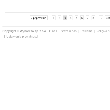
« poprzednie
1
2
3
4
5
6
7
8
...
27
Copyright © Wyborcza sp. z o.o.
O nas
Staże u nas
Reklama
Polityka 
Ustawienia prywatności