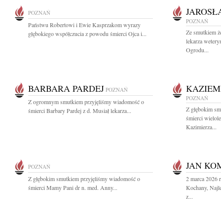
JAROSŁ
POZNAŃ
POZNAŃ
Państwu Robertowi i Ewie Kasprzakom wyrazy
Ze smutkiem ż
głębokiego współczucia z powodu śmierci Ojca i...
lekarza wetery
Ogrodu...
BARBARA PARDEJ
KAZIEM
POZNAŃ
POZNAŃ
Z ogromnym smutkiem przyjęliśmy wiadomość o
Z głębokim sm
śmierci Barbary Pardej z d. Musiał lekarza...
śmierci wielol
Kazimierza...
JAN KO
POZNAŃ
Z głębokim smutkiem przyjęliśmy wiadomość o
2 marca 2026 
śmierci Mamy Pani dr n. med. Anny...
Kochany, Najle
z...