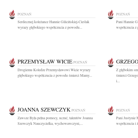
POZNAŃ
POZNAŃ
Serdecznej koleżance Hannie Gilicińskiej-Cieślak
Pani Hannie Gi
wyrazy głębokiego współczucia z powodu...
współczucia z
PRZEMYSŁAW WICIE
GRZEGO
POZNAŃ
Drogiemu Koledze Przemysławowi Wicie wyrazy
Z głębokim sm
głębokiego współczucia z powodu śmierci Mamy...
śmierci Grzeg
i...
JOANNA SZEWCZYK
POZNAŃ
POZNAŃ
Zawsze Była pełna pomocy, uczuć, talentów Joanna
Pani Justynie
Szewczyk Nauczycielka, wychowawczyni,...
współczucia i ż