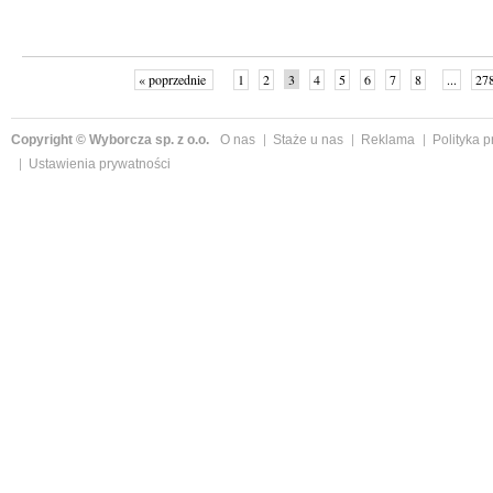
« poprzednie
1
2
3
4
5
6
7
8
...
27
Copyright © Wyborcza sp. z o.o.
O nas
Staże u nas
Reklama
Polityka 
Ustawienia prywatności