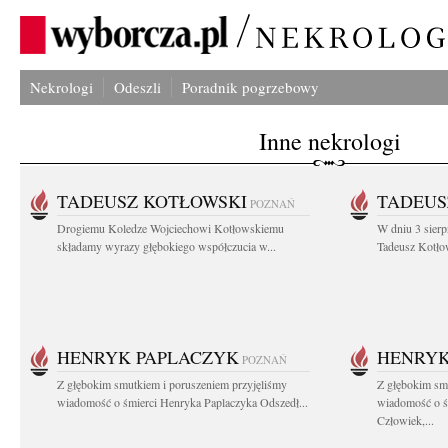
Nekrologi
Odeszli
Poradnik pogrzebowy
Inne nekrologi
TADEUSZ KOTŁOWSKI
TADEUS
POZNAŃ
Drogiemu Koledze Wojciechowi Kotłowskiemu
W dniu 3 sierp
składamy wyrazy głębokiego współczucia w...
Tadeusz Kotłow
HENRYK PAPLACZYK
HENRYK
POZNAŃ
Z głębokim smutkiem i poruszeniem przyjęliśmy
Z głębokim smu
wiadomość o śmierci Henryka Paplaczyka Odszedł...
wiadomość o ś
Człowiek,...