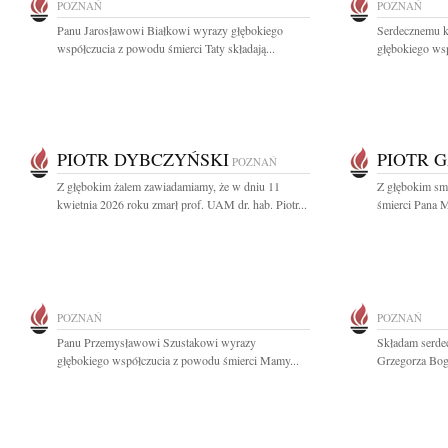
POZNAŃ
POZNAŃ
Panu Jarosławowi Białkowi wyrazy głębokiego
Serdecznemu k
współczucia z powodu śmierci Taty składają...
głębokiego wsp
PIOTR DYBCZYŃSKI
PIOTR 
POZNAŃ
Z głębokim żalem zawiadamiamy, że w dniu 11
Z głębokim sm
kwietnia 2026 roku zmarł prof. UAM dr. hab. Piotr...
śmierci Pana M
POZNAŃ
POZNAŃ
Panu Przemysławowi Szustakowi wyrazy
Składam serdec
głębokiego współczucia z powodu śmierci Mamy...
Grzegorza Boga