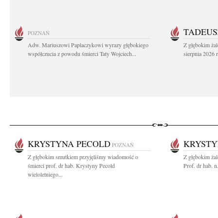
TADEUS
POZNAŃ
Adw. Mariuszowi Paplaczykowi wyrazy głębokiego
Z głębokim ża
współczucia z powodu śmierci Taty Wojciech...
sierpnia 2026 r
KRYSTYNA PECOLD
KRYSTY
POZNAŃ
Z głębokim smutkiem przyjęliśmy wiadomość o
Z głębokim ża
śmierci prof. dr hab. Krystyny Pecold
Prof. dr hab. 
wieloletniego...