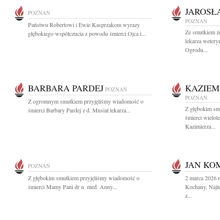
JAROSŁ
POZNAŃ
POZNAŃ
Państwu Robertowi i Ewie Kasprzakom wyrazy
Ze smutkiem ż
głębokiego współczucia z powodu śmierci Ojca i...
lekarza wetery
Ogrodu...
BARBARA PARDEJ
KAZIEM
POZNAŃ
POZNAŃ
Z ogromnym smutkiem przyjęliśmy wiadomość o
Z głębokim sm
śmierci Barbary Pardej z d. Musiał lekarza...
śmierci wielol
Kazimierza...
JAN KO
POZNAŃ
Z głębokim smutkiem przyjęliśmy wiadomość o
2 marca 2026 
śmierci Mamy Pani dr n. med. Anny...
Kochany, Najle
z...