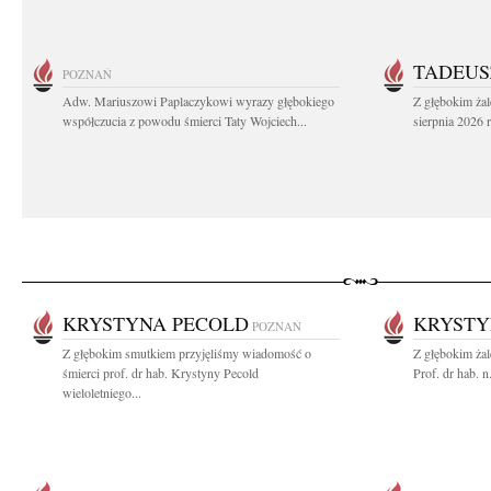
TADEUS
POZNAŃ
Adw. Mariuszowi Paplaczykowi wyrazy głębokiego
Z głębokim ża
współczucia z powodu śmierci Taty Wojciech...
sierpnia 2026 r
KRYSTYNA PECOLD
KRYSTY
POZNAŃ
Z głębokim smutkiem przyjęliśmy wiadomość o
Z głębokim ża
śmierci prof. dr hab. Krystyny Pecold
Prof. dr hab. 
wieloletniego...