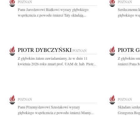
POZNAŃ
POZNAŃ
Panu Jarosławowi Białkowi wyrazy głębokiego
Serdecznemu k
współczucia z powodu śmierci Taty składają...
głębokiego wsp
PIOTR DYBCZYŃSKI
PIOTR 
POZNAŃ
Z głębokim żalem zawiadamiamy, że w dniu 11
Z głębokim sm
kwietnia 2026 roku zmarł prof. UAM dr. hab. Piotr...
śmierci Pana M
POZNAŃ
POZNAŃ
Panu Przemysławowi Szustakowi wyrazy
Składam serdec
głębokiego współczucia z powodu śmierci Mamy...
Grzegorza Boga