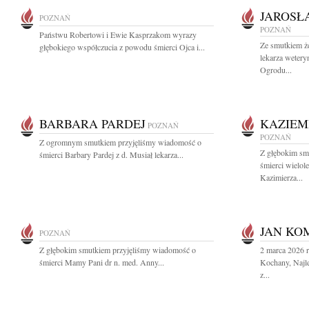
JAROSŁ
POZNAŃ
POZNAŃ
Państwu Robertowi i Ewie Kasprzakom wyrazy
Ze smutkiem ż
głębokiego współczucia z powodu śmierci Ojca i...
lekarza wetery
Ogrodu...
BARBARA PARDEJ
KAZIEM
POZNAŃ
POZNAŃ
Z ogromnym smutkiem przyjęliśmy wiadomość o
Z głębokim sm
śmierci Barbary Pardej z d. Musiał lekarza...
śmierci wielol
Kazimierza...
JAN KO
POZNAŃ
Z głębokim smutkiem przyjęliśmy wiadomość o
2 marca 2026 
śmierci Mamy Pani dr n. med. Anny...
Kochany, Najle
z...