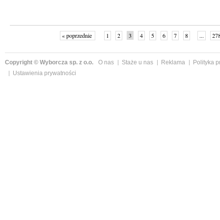
« poprzednie
1
2
3
4
5
6
7
8
...
27
Copyright © Wyborcza sp. z o.o.
O nas
Staże u nas
Reklama
Polityka 
Ustawienia prywatności