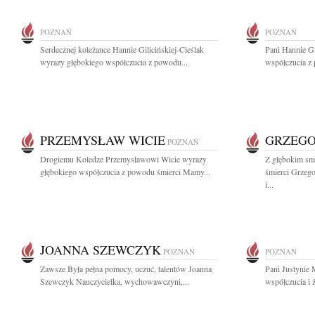
POZNAŃ
POZNAŃ
Serdecznej koleżance Hannie Gilicińskiej-Cieślak
Pani Hannie Gi
wyrazy głębokiego współczucia z powodu...
współczucia z
PRZEMYSŁAW WICIE
GRZEGO
POZNAŃ
Drogiemu Koledze Przemysławowi Wicie wyrazy
Z głębokim sm
głębokiego współczucia z powodu śmierci Mamy...
śmierci Grzeg
i...
JOANNA SZEWCZYK
POZNAŃ
POZNAŃ
Zawsze Była pełna pomocy, uczuć, talentów Joanna
Pani Justynie
Szewczyk Nauczycielka, wychowawczyni,...
współczucia i ż