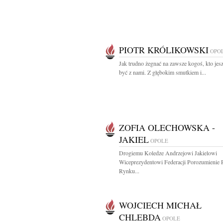
PIOTR KRÓLIKOWSKI
OPO
Jak trudno żegnać na zawsze kogoś, kto jes
być z nami. Z głębokim smutkiem i...
ZOFIA OLECHOWSKA -
JAKIEL
OPOLE
Drogiemu Koledze Andrzejowi Jakielowi
Wiceprezydentowi Federacji Porozumienie 
Rynku...
WOJCIECH MICHAŁ
CHLEBDA
OPOLE