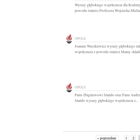
Wyrazy głębokiego współczucia dla Rodzin
powodu śmierci Profesora Wojciecha Michał
OPOLE
Joannie Waszkiewicz wyrazy głębokiego żal
współczucia z powodu śmierci Mamy składaj
OPOLE
Panu Zbigniewowi Stańdo oraz Panu Andrz
Stańdo wyrazy głębokiego współczucia z...
« poprzednie
1
2