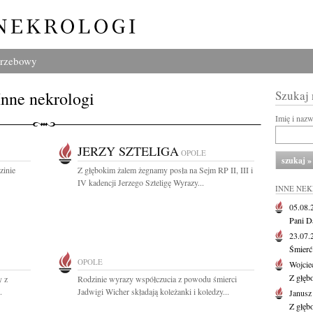
grzebowy
Inne nekrologi
Szukaj
Imię i naz
JERZY SZTELIGA
OPOLE
zinie
Z głębokim żalem żegnamy posła na Sejm RP II, III i
IV kadencji Jerzego Szteligę Wyrazy...
INNE NE
05.08
Pani D
23.07
Śmierć 
OPOLE
Wojcie
Z głęb
y z
Rodzinie wyrazy współczucia z powodu śmierci
.
Jadwigi Wicher składają koleżanki i koledzy...
Janus
Z głęb