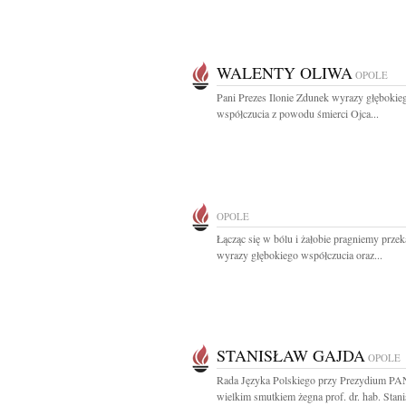
WALENTY OLIWA
OPOLE
Pani Prezes Ilonie Zdunek wyrazy głębokieg
współczucia z powodu śmierci Ojca...
OPOLE
Łącząc się w bólu i żałobie pragniemy przek
wyrazy głębokiego współczucia oraz...
STANISŁAW GAJDA
OPOLE
Rada Języka Polskiego przy Prezydium PA
wielkim smutkiem żegna prof. dr. hab. Stani