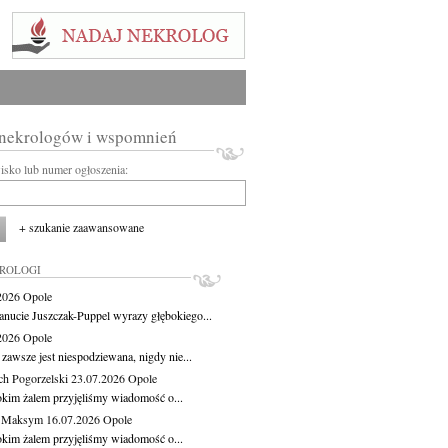
 nekrologów i wspomnień
wisko lub numer ogłoszenia:
+ szukanie zaawansowane
KROLOGI
.2026
Opole
anucie Juszczak-Puppel wyrazy głębokiego...
.2026
Opole
zawsze jest niespodziewana, nigdy nie...
ch Pogorzelski
23.07.2026
Opole
okim żalem przyjęliśmy wiadomość o...
z Maksym
16.07.2026
Opole
okim żalem przyjęliśmy wiadomość o...