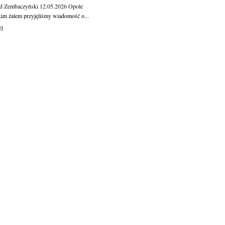
d Zembaczyński
12.05.2026
Opole
kim żalem przyjęliśmy wiadomość o...
ej