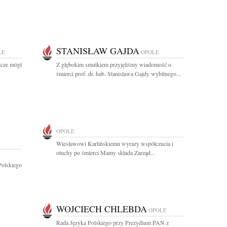
STANISŁAW GAJDA
LE
OPOLE
zcze mógł
Z głębokim smutkiem przyjęliśmy wiadomość o
śmierci prof. dr. hab. Stanisława Gajdy wybitnego...
OPOLE
Wiesławowi Karlińskiemu wyrazy współczucia i
otuchy po śmierci Mamy składa Zarząd...
Polskiego
WOJCIECH CHLEBDA
OPOLE
Rada Języka Polskiego przy Prezydium PAN z