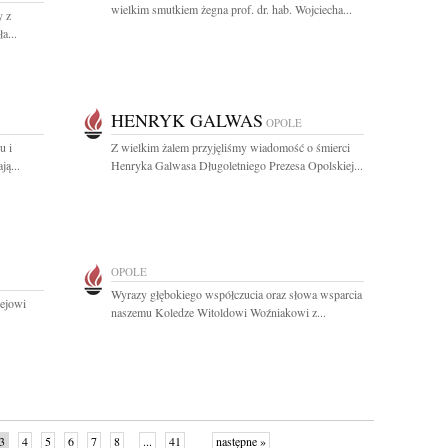
wielkim smutkiem żegna prof. dr. hab. Wojciecha...
y z
a...
HENRYK GALWAS
OPOLE
u i
Z wielkim żalem przyjęliśmy wiadomość o śmierci
ą...
Henryka Galwasa Długoletniego Prezesa Opolskiej...
OPOLE
Wyrazy głębokiego współczucia oraz słowa wsparcia
ejowi
naszemu Koledze Witoldowi Woźniakowi z...
3
4
5
6
7
8
...
41
następne »