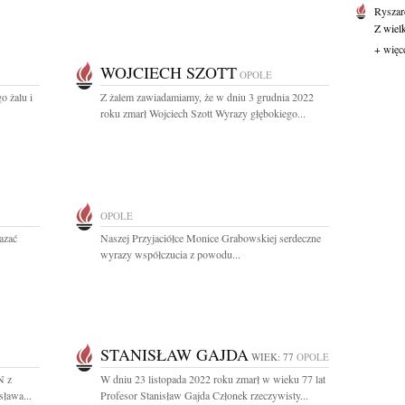
Ryszar
Z wiel
+ więc
WOJCIECH SZOTT
OPOLE
o żalu i
Z żalem zawiadamiamy, że w dniu 3 grudnia 2022
roku zmarł Wojciech Szott Wyrazy głębokiego...
OPOLE
azać
Naszej Przyjaciółce Monice Grabowskiej serdeczne
wyrazy współczucia z powodu...
STANISŁAW GAJDA
WIEK: 77
OPOLE
N z
W dniu 23 listopada 2022 roku zmarł w wieku 77 lat
sława...
Profesor Stanisław Gajda Członek rzeczywisty...