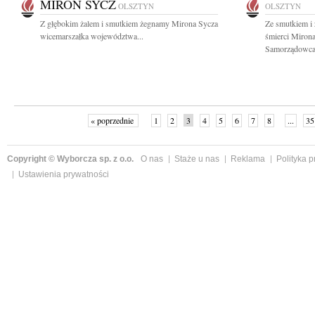
MIRON SYCZ
OLSZTYN
OLSZTYN
Z głębokim żalem i smutkiem żegnamy Mirona Sycza
Ze smutkiem i
wicemarszałka województwa...
śmierci Mirona
Samorządowca,
« poprzednie
1
2
3
4
5
6
7
8
...
35
Copyright © Wyborcza sp. z o.o.
O nas
Staże u nas
Reklama
Polityka 
Ustawienia prywatności