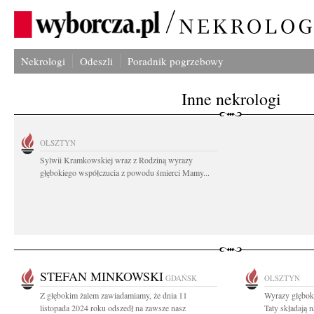
Nekrologi
Odeszli
Poradnik pogrzebowy
Inne nekrologi
OLSZTYN
Sylwii Kramkowskiej wraz z Rodziną wyrazy
głębokiego współczucia z powodu śmierci Mamy...
STEFAN MINKOWSKI
GDAŃSK
OLSZTYN
Z głębokim żalem zawiadamiamy, że dnia 11
Wyrazy głębok
listopada 2024 roku odszedł na zawsze nasz
Taty składają 