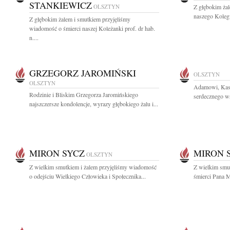
STANKIEWICZ
OLSZTYN
Z głębokim ża
naszego Kolegi
Z głębokim żalem i smutkiem przyjęliśmy
wiadomość o śmierci naszej Koleżanki prof. dr hab.
n....
GRZEGORZ JAROMIŃSKI
OLSZTYN
OLSZTYN
Adamowi, Kasi
Rodzinie i Bliskim Grzegorza Jaromińskiego
serdecznego ws
najszczersze kondolencje, wyrazy głębokiego żalu i...
MIRON SYCZ
MIRON 
OLSZTYN
Z wielkim smutkiem i żalem przyjęliśmy wiadomość
Z wielkim smu
o odejściu Wielkiego Człowieka i Społecznika...
śmierci Pana M