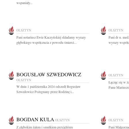
wspaniały...
OLSZTYN
OLSZTYN
Pani notariusz Ewie Kaczyńskiej składamy wyrazy
Pani dr n. med
głębokiego współczucia z powodu śmierci...
wyrazy współc
BOGUSŁAW SZWEDOWICZ
OLSZTYN
OLSZTYN
Łącząc się w ż
W dniu 1 października 2024 odszedł Bogusław
Panu Mariuszo
Szwedowicz Pożegnany przez Rodzinę i...
BOGDAN KULA
OLSZTYN
OLSZTYN
Z głębokim żalem i smutkiem przyjęliśmy
Pani Małgorzac