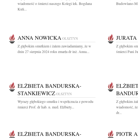
wiadomość o śmierci naszego Kolegi lek. Bogdana
Budowlano-Mie
Kuli...
ANNA NOWICKA
JURATA
OLSZTYN
Z głębokim smutkiem i żalem zawiadamiamy, że w
Z głębokim sm
dniu 27 sierpnia 2024 roku zmarła dr inż. Anna...
śmierci Pani J
ELŻBIETA BANDURSKA-
ELŻBIE
STANKIEWICZ
BANDUR
OLSZTYN
Wyrazy głębokiego smutku i współczucia z powodu
Z głębokim żal
śmierci Prof. dr hab. n. med. Elżbiety...
wiadomość, że 
dr...
ELŻBIETA BANDURSKA-
PIOTR 