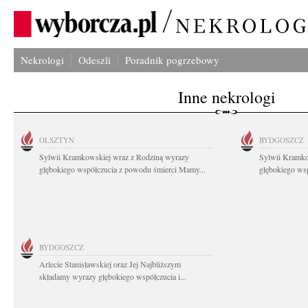
Nekrologi
Odeszli
Poradnik pogrzebowy
Inne nekrologi
OLSZTYN
BYDGOSZCZ
Sylwii Kramkowskiej wraz z Rodziną wyrazy
Sylwii Kramko
głębokiego współczucia z powodu śmierci Mamy...
głębokiego ws
BYDGOSZCZ
Arlecie Stanisławskiej oraz Jej Najbliższym
składamy wyrazy głębokiego współczucia i...