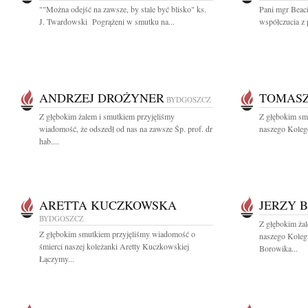
""Można odejść na zawsze, by stale być blisko" ks.
Pani mgr Beac
J. Twardowski Pogrążeni w smutku na...
współczucia z 
ANDRZEJ DROŻYNER
TOMASZ
BYDGOSZCZ
Z głębokim żalem i smutkiem przyjęliśmy
Z głębokim s
wiadomość, że odszedł od nas na zawsze Śp. prof. dr
naszego Kolegę 
hab....
ARETTA KUCZKOWSKA
JERZY 
BYDGOSZCZ
Z głębokim ża
Z głębokim smutkiem przyjęliśmy wiadomość o
naszego Koleg
śmierci naszej koleżanki Aretty Kuczkowskiej
Borowika...
Łączymy...