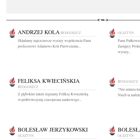
ANDRZEJ KOLA
BYDGOSZCZ
OLSZTYN
Składamy najszczersze wyrazy współczucia Panu
Panu Pułkown
profesorowi Adamowi Koli Pierwszemu...
Zastępcy Prok
wyrazy...
FELIKSA KWIECIŃSKIA
BYDGOSZCZ
BYDGOSZCZ
"Nie umiera te
Z głębokim żalem żegnamy Feliksę Kwiecińską
Niech ta nadziej
współtwórczynię czasopisma naukowego...
BOLESŁAW JERZYKOWSKI
BOLESŁ
OLSZTYN
OLSZTYN