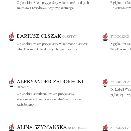
Z głębokim żalem przyjęliśmy wiadomość o odejściu
Z głębokim ża
Bolesława Jerzykowskiego wieloletniego...
Bolesława Jerz
DARIUSZ OLSZAK
OLSZTYN
BYDGOSZCZ
Z głębokim żalem przyjęliśmy wiadomość o śmierci
Z głębokim ża
adw. Dariusza Olszaka wybitnego prawnika,...
Taty Dariusza
ALEKSANDER ZADORECKI
BYDGOSZCZ
OLSZTYN
Dr Izabeli Wal
Z głębokim smutkiem i żalem przyjęliśmy
głębokiego wsp
wiadomość o śmierci Aleksandra Zadoreckiego
zasłużonego...
ALINA SZYMAŃSKA
BYDGOSZCZ
BYDGOSZCZ