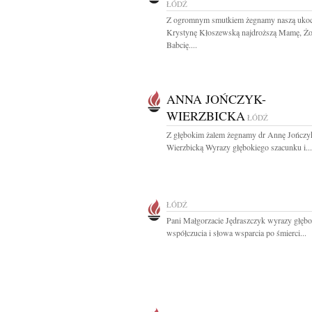
ŁÓDŹ
Z ogromnym smutkiem żegnamy naszą uko
Krystynę Kłoszewską najdroższą Mamę, Żo
Babcię....
ANNA JOŃCZYK-
WIERZBICKA
ŁÓDŹ
Z głębokim żalem żegnamy dr Annę Jończy
Wierzbicką Wyrazy głębokiego szacunku i...
ŁÓDŹ
Pani Małgorzacie Jędraszczyk wyrazy głęb
współczucia i słowa wsparcia po śmierci...