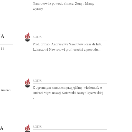
Nawrotowi z powodu śmierci Żony i Mamy
wyrazy...
KA
ŁÓDŹ
Prof. dr hab. Andrzejowi Nawrotowi oraz dr hab.
 11
Łukaszowi Nawrotowi prof. uczelni z powodu...
ŁÓDŹ
Z ogromnym smutkiem przyjęliśmy wiadomość o
 śmierci
śmierci Męża naszej Koleżanki Beaty Czyżewskiej
-...
KA
ŁÓDŹ