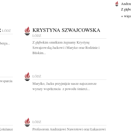
Andrze
Z głęb
+ więc
R
KRYSTYNA SZWAJCOWSKA
ŁÓDŹ
ŁÓDŹ
Z głębokim smutkiem żegnamy Krystynę
erga...
Szwajcowską Jackowi i Marylce oraz Rodzinie i
Bliskim...
ŁÓDŹ
 wsparcia
Marylko, Jacku przyjmijcie nasze najszczersze
wyrazy współczucia z powodu śmierci...
ŁÓDŹ
Koleżance
Profesorom Andrzejowi Nawrotowi oraz Łukaszowi