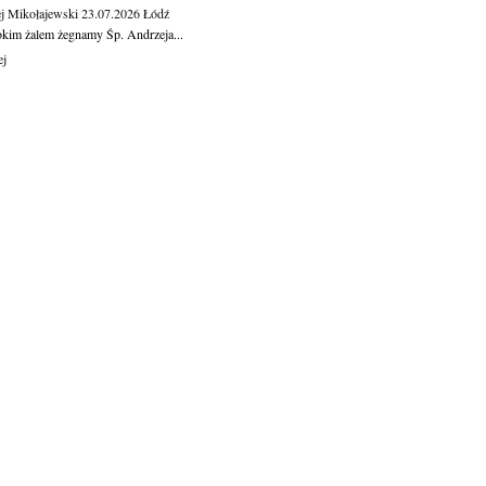
j Mikołajewski
23.07.2026
Łódź
okim żalem żegnamy Śp. Andrzeja...
ej