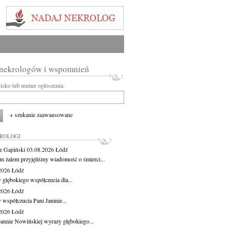
 nekrologów i wspomnień
wisko lub numer ogłoszenia:
+ szukanie zaawansowane
KROLOGI
z Gapiński
03.08.2026
Łódź
m żalem przyjęliśmy wiadomość o śmierci...
.2026
Łódź
 głębokiego współczucia dla...
.2026
Łódź
 współczucia Pani Janinie...
.2026
Łódź
oannie Nowińskiej wyrazy głębokiego...