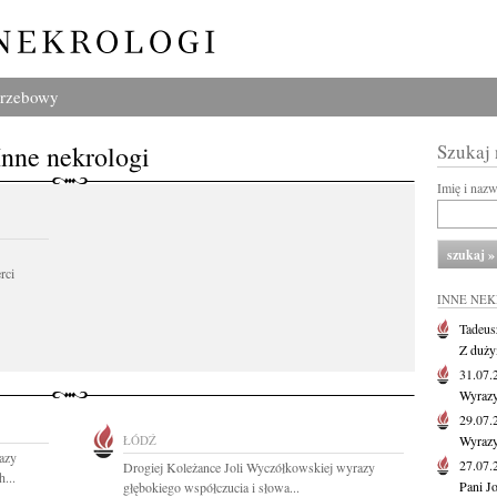
grzebowy
Inne nekrologi
Szukaj
Imię i naz
rci
INNE NE
Tadeus
Z duży
31.07
Wyrazy
29.07
ŁÓDŹ
Wyrazy
azy
27.07
Drogiej Koleżance Joli Wyczółkowskiej wyrazy
...
Pani J
głębokiego współczucia i słowa...