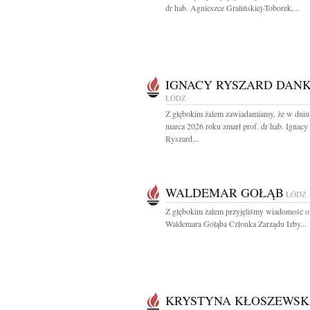
dr hab. Agnieszce Gralińskiej-Toborek,...
IGNACY RYSZARD DAN
ŁÓDŹ
Z głębokim żalem zawiadamiamy, że w dniu
marca 2026 roku zmarł prof. dr hab. Ignacy
Ryszard...
WALDEMAR GOŁĄB
ŁÓDŹ
Z głębokim żalem przyjęliśmy wiadomość o
Waldemara Gołąba Członka Zarządu Izby...
KRYSTYNA KŁOSZEWS