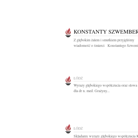
KONSTANTY SZWEMBE
Z głębokim żalem i smutkiem przyjęliśmy
wiadomość o śmierci Konstantego Szwemb
ŁÓDŹ
Wyrazy głębokiego współczucia oraz słowa
dla dr n. med. Grażyny...
ŁÓDŹ
Składamy wyrazy głębokiego współczucia 