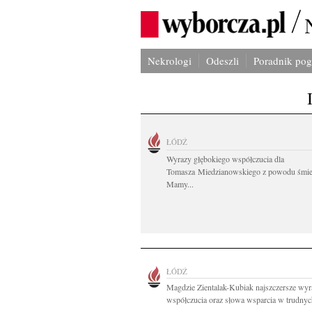
Nekrologi
Odeszli
Poradnik po
ŁÓDŹ
Wyrazy głębokiego współczucia dla
Tomasza Miedzianowskiego z powodu śmie
Mamy...
ŁÓDŹ
Magdzie Zientalak-Kubiak najszczersze wyr
współczucia oraz słowa wsparcia w trudnych