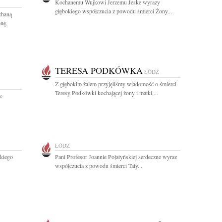
Kochanemu Wujkowi Jerzemu Jeske wyrazy
głębokiego współczucia z powodu śmierci Żony...
chaną
nę,
TERESA PODKÓWKA
ŁÓDŹ
Z głębokim żalem przyjęliśmy wiadomość o śmierci
Teresy Podkówki kochającej żony i matki,...
k-
ŁÓDŹ
okiego
Pani Profesor Joannie Połatyńskiej serdeczne wyraz
współczucia z powodu śmierci Taty...