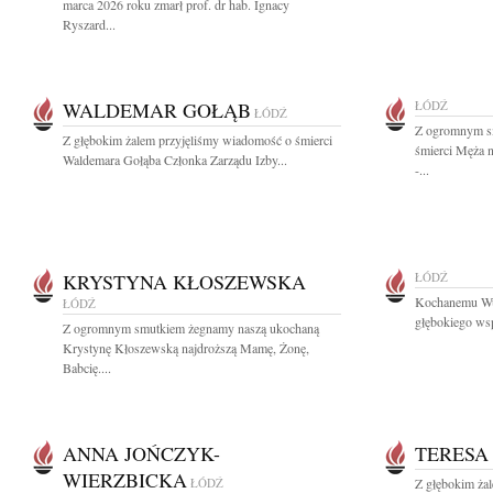
marca 2026 roku zmarł prof. dr hab. Ignacy
Ryszard...
WALDEMAR GOŁĄB
ŁÓDŹ
ŁÓDŹ
Z ogromnym s
Z głębokim żalem przyjęliśmy wiadomość o śmierci
śmierci Męża 
Waldemara Gołąba Członka Zarządu Izby...
-...
KRYSTYNA KŁOSZEWSKA
ŁÓDŹ
Kochanemu Wu
ŁÓDŹ
głębokiego wsp
Z ogromnym smutkiem żegnamy naszą ukochaną
Krystynę Kłoszewską najdroższą Mamę, Żonę,
Babcię....
ANNA JOŃCZYK-
TERESA
WIERZBICKA
ŁÓDŹ
Z głębokim ża