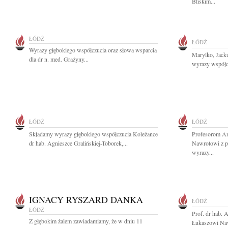
Bliskim...
ŁÓDŹ
ŁÓDŹ
Wyrazy głębokiego współczucia oraz słowa wsparcia
Marylko, Jacku
dla dr n. med. Grażyny...
wyrazy współc
ŁÓDŹ
ŁÓDŹ
Składamy wyrazy głębokiego współczucia Koleżance
Profesorom An
dr hab. Agnieszce Gralińskiej-Toborek,...
Nawrotowi z 
wyrazy...
IGNACY RYSZARD DANKA
ŁÓDŹ
ŁÓDŹ
Prof. dr hab. 
Z głębokim żalem zawiadamiamy, że w dniu 11
Łukaszowi Naw