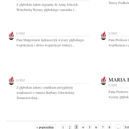
Teresy Podkówk
Z głębokim żalem żegnamy dr Annę Jończyk-
Wierzbicką Wyrazy głębokiego szacunku i...
ŁÓDŹ
ŁÓDŹ
Pani Małgorzacie Jędraszczyk wyrazy głębokiego
Pani Profesor 
współczucia i słowa wsparcia po śmierci...
współczucia z 
MARIA 
ŁÓDŹ
ŁÓDŹ
Z głębokim żalem i smutkiem przyjęliśmy
Panu Piotrowi
wiadomość o śmierci Barbary Gliwińskiej-
wyrazy głębok
Tomaszewskiej...
« poprzednie
1
2
3
4
5
6
7
8
...
51