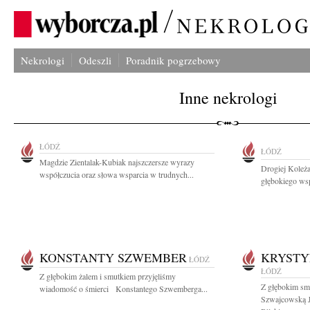
Nekrologi
Odeszli
Poradnik pogrzebowy
Inne nekrologi
ŁÓDŹ
ŁÓDŹ
Magdzie Zientalak-Kubiak najszczersze wyrazy
Drogiej Koleż
współczucia oraz słowa wsparcia w trudnych...
głębokiego wsp
KONSTANTY SZWEMBER
KRYSTY
ŁÓDŹ
ŁÓDŹ
Z głębokim żalem i smutkiem przyjęliśmy
Z głębokim sm
wiadomość o śmierci Konstantego Szwemberga...
Szwajcowską J