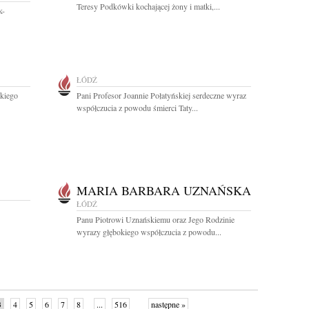
Teresy Podkówki kochającej żony i matki,...
k-
ŁÓDŹ
okiego
Pani Profesor Joannie Połatyńskiej serdeczne wyraz
współczucia z powodu śmierci Taty...
MARIA BARBARA UZNAŃSKA
ŁÓDŹ
Panu Piotrowi Uznańskiemu oraz Jego Rodzinie
wyrazy głębokiego współczucia z powodu...
3
4
5
6
7
8
...
516
następne »