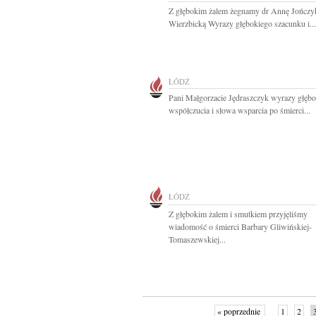
Z głębokim żalem żegnamy dr Annę Jończy
Wierzbicką Wyrazy głębokiego szacunku i...
ŁÓDŹ
Pani Małgorzacie Jędraszczyk wyrazy głęb
współczucia i słowa wsparcia po śmierci...
ŁÓDŹ
Z głębokim żalem i smutkiem przyjęliśmy
wiadomość o śmierci Barbary Gliwińskiej-
Tomaszewskiej...
« poprzednie
1
2