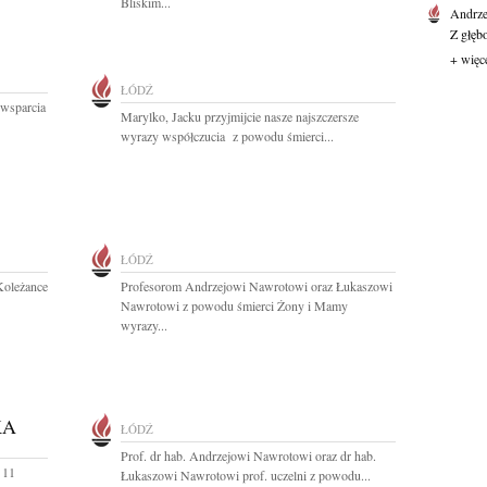
Bliskim...
Andrze
Z głęb
+ więc
ŁÓDŹ
 wsparcia
Marylko, Jacku przyjmijcie nasze najszczersze
wyrazy współczucia z powodu śmierci...
ŁÓDŹ
Koleżance
Profesorom Andrzejowi Nawrotowi oraz Łukaszowi
Nawrotowi z powodu śmierci Żony i Mamy
wyrazy...
KA
ŁÓDŹ
Prof. dr hab. Andrzejowi Nawrotowi oraz dr hab.
 11
Łukaszowi Nawrotowi prof. uczelni z powodu...