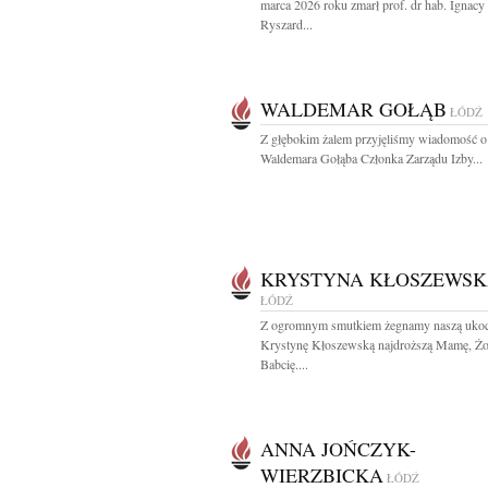
marca 2026 roku zmarł prof. dr hab. Ignacy
Ryszard...
WALDEMAR GOŁĄB
ŁÓDŹ
Z głębokim żalem przyjęliśmy wiadomość o
Waldemara Gołąba Członka Zarządu Izby...
KRYSTYNA KŁOSZEWS
ŁÓDŹ
Z ogromnym smutkiem żegnamy naszą uko
Krystynę Kłoszewską najdroższą Mamę, Żo
Babcię....
ANNA JOŃCZYK-
WIERZBICKA
ŁÓDŹ