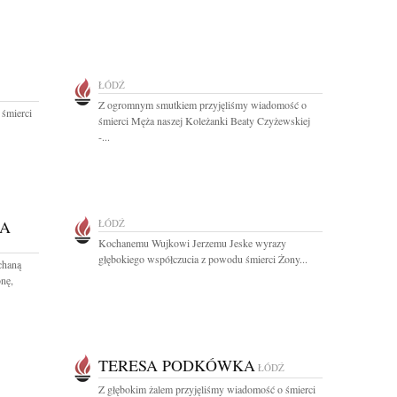
ŁÓDŹ
Z ogromnym smutkiem przyjęliśmy wiadomość o
 śmierci
śmierci Męża naszej Koleżanki Beaty Czyżewskiej
-...
KA
ŁÓDŹ
Kochanemu Wujkowi Jerzemu Jeske wyrazy
głębokiego współczucia z powodu śmierci Żony...
chaną
nę,
TERESA PODKÓWKA
ŁÓDŹ
Z głębokim żalem przyjęliśmy wiadomość o śmierci