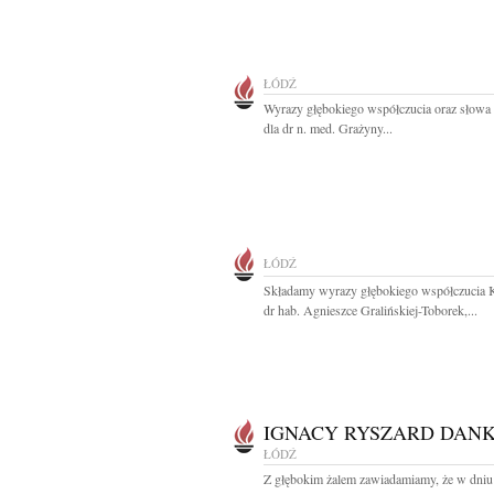
ŁÓDŹ
Wyrazy głębokiego współczucia oraz słowa
dla dr n. med. Grażyny...
ŁÓDŹ
Składamy wyrazy głębokiego współczucia 
dr hab. Agnieszce Gralińskiej-Toborek,...
IGNACY RYSZARD DAN
ŁÓDŹ
Z głębokim żalem zawiadamiamy, że w dniu