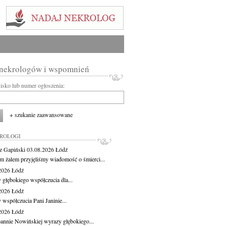
 nekrologów i wspomnień
wisko lub numer ogłoszenia:
+ szukanie zaawansowane
KROLOGI
z Gapiński
03.08.2026
Łódź
m żalem przyjęliśmy wiadomość o śmierci...
.2026
Łódź
 głębokiego współczucia dla...
.2026
Łódź
 współczucia Pani Janinie...
.2026
Łódź
oannie Nowińskiej wyrazy głębokiego...