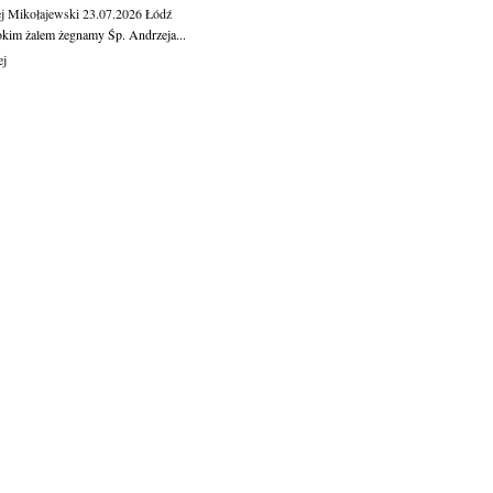
j Mikołajewski
23.07.2026
Łódź
okim żalem żegnamy Śp. Andrzeja...
ej