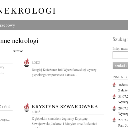
grzebowy
Inne nekrologi
Szukaj
Imię i naz
ŁÓDŹ
azy
Drogiej Koleżance Joli Wyczółkowskiej wyrazy
...
głębokiego współczucia i słowa...
INNE NE
Tadeus
Z duży
31.07
Wyrazy
R
KRYSTYNA SZWAJCOWSKA
ŁÓDŹ
29.07
ŁÓDŹ
Wyrazy
Z głębokim smutkiem żegnamy Krystynę
erga...
27.07
Szwajcowską Jackowi i Marylce oraz Rodzinie i
Pani J