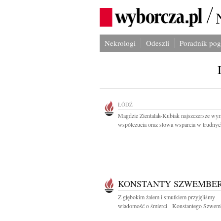
Nekrologi
Odeszli
Poradnik po
ŁÓDŹ
Magdzie Zientalak-Kubiak najszczersze wyr
współczucia oraz słowa wsparcia w trudnych
KONSTANTY SZWEMBE
Z głębokim żalem i smutkiem przyjęliśmy
wiadomość o śmierci Konstantego Szwemb