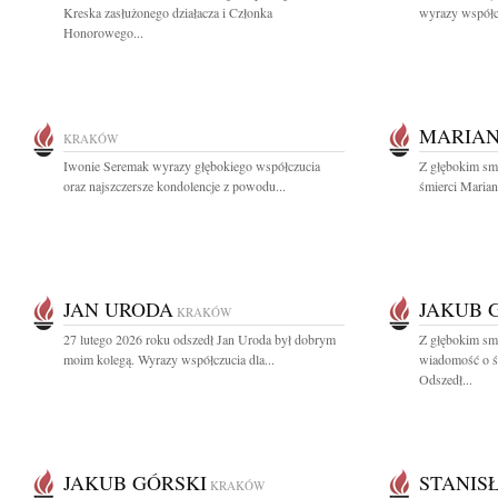
Kreska zasłużonego działacza i Członka
wyrazy współcz
Honorowego...
MARIAN
KRAKÓW
Iwonie Seremak wyrazy głębokiego współczucia
Z głębokim sm
oraz najszczersze kondolencje z powodu...
śmierci Mariana
JAN URODA
JAKUB 
KRAKÓW
27 lutego 2026 roku odszedł Jan Uroda był dobrym
Z głębokim smu
moim kolegą. Wyrazy współczucia dla...
wiadomość o ś
Odszedł...
JAKUB GÓRSKI
STANIS
KRAKÓW