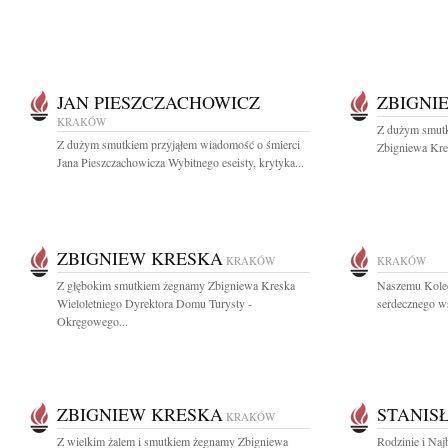
JAN PIESZCZACHOWICZ
ZBIGNI
KRAKÓW
Z dużym smutk
Z dużym smutkiem przyjąłem wiadomość o śmierci
Zbigniewa Kres
Jana Pieszczachowicza Wybitnego eseisty, krytyka...
ZBIGNIEW KRESKA
KRAKÓW
KRAKÓW
Z głębokim smutkiem żegnamy Zbigniewa Kreska
Naszemu Kole
Wieloletniego Dyrektora Domu Turysty -
serdecznego ws
Okręgowego...
ZBIGNIEW KRESKA
STANIS
KRAKÓW
Z wielkim żalem i smutkiem żegnamy Zbigniewa
Rodzinie i Naj