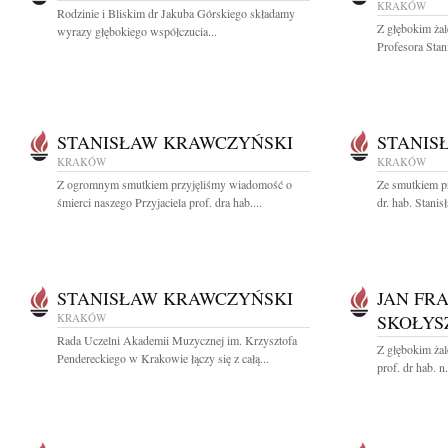
KRAKÓW
Rodzinie i Bliskim dr Jakuba Górskiego składamy
Z głębokim ża
wyrazy głębokiego współczucia...
Profesora Stan
STANISŁAW KRAWCZYŃSKI
STANIS
KRAKÓW
KRAKÓW
Z ogromnym smutkiem przyjęliśmy wiadomość o
Ze smutkiem p
śmierci naszego Przyjaciela prof. dra hab....
dr. hab. Stani
STANISŁAW KRAWCZYŃSKI
JAN FR
KRAKÓW
SKOŁYS
Rada Uczelni Akademii Muzycznej im. Krzysztofa
Z głębokim ża
Pendereckiego w Krakowie łączy się z całą...
prof. dr hab. n