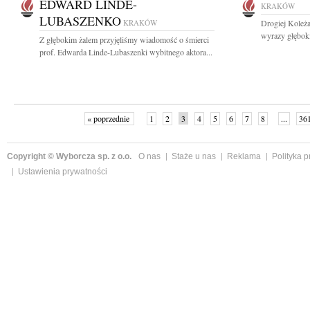
EDWARD LINDE-
KRAKÓW
LUBASZENKO
KRAKÓW
Drogiej Koleża
wyrazy głębok
Z głębokim żalem przyjęliśmy wiadomość o śmierci
prof. Edwarda Linde-Lubaszenki wybitnego aktora...
« poprzednie
1
2
3
4
5
6
7
8
...
36
Copyright © Wyborcza sp. z o.o.
O nas
Staże u nas
Reklama
Polityka 
Ustawienia prywatności