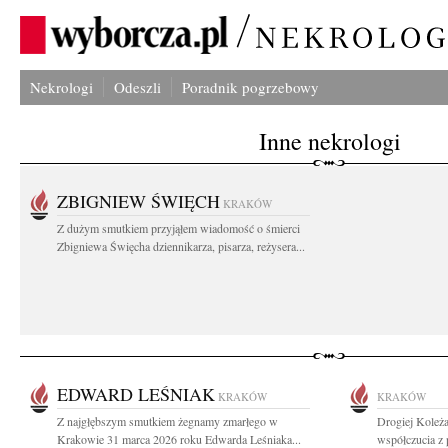
Nekrologi
Odeszli
Poradnik pogrzebowy
Inne nekrologi
ZBIGNIEW ŚWIĘCH
KRAKÓW
Z dużym smutkiem przyjąłem wiadomość o śmierci
Zbigniewa Święcha dziennikarza, pisarza, reżysera...
EDWARD LEŚNIAK
KRAKÓW
KRAKÓW
Z najgłębszym smutkiem żegnamy zmarłego w
Drogiej Koleża
Krakowie 31 marca 2026 roku Edwarda Leśniaka...
współczucia z 