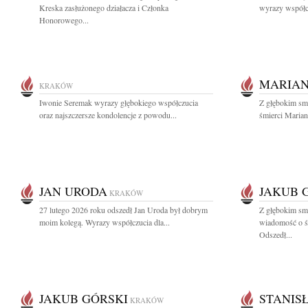
Kreska zasłużonego działacza i Członka
wyrazy współcz
Honorowego...
MARIAN
KRAKÓW
Iwonie Seremak wyrazy głębokiego współczucia
Z głębokim sm
oraz najszczersze kondolencje z powodu...
śmierci Mariana
JAN URODA
JAKUB 
KRAKÓW
27 lutego 2026 roku odszedł Jan Uroda był dobrym
Z głębokim smu
moim kolegą. Wyrazy współczucia dla...
wiadomość o ś
Odszedł...
JAKUB GÓRSKI
STANIS
KRAKÓW