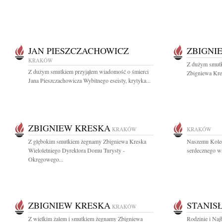
JAN PIESZCZACHOWICZ
ZBIGNI
KRAKÓW
Z dużym smutk
Z dużym smutkiem przyjąłem wiadomość o śmierci
Zbigniewa Kres
Jana Pieszczachowicza Wybitnego eseisty, krytyka...
ZBIGNIEW KRESKA
KRAKÓW
KRAKÓW
Z głębokim smutkiem żegnamy Zbigniewa Kreska
Naszemu Kole
Wieloletniego Dyrektora Domu Turysty -
serdecznego ws
Okręgowego...
ZBIGNIEW KRESKA
STANIS
KRAKÓW
Z wielkim żalem i smutkiem żegnamy Zbigniewa
Rodzinie i Naj