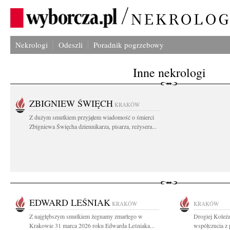
Nekrologi
Odeszli
Poradnik pogrzebowy
Inne nekrologi
ZBIGNIEW ŚWIĘCH
KRAKÓW
Z dużym smutkiem przyjąłem wiadomość o śmierci
Zbigniewa Święcha dziennikarza, pisarza, reżysera...
EDWARD LEŚNIAK
KRAKÓW
KRAKÓW
Z najgłębszym smutkiem żegnamy zmarłego w
Drogiej Koleża
Krakowie 31 marca 2026 roku Edwarda Leśniaka...
współczucia z 