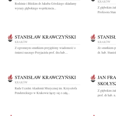
KRAKÓW
Rodzinie i Bliskim dr Jakuba Górskiego składamy
Z głębokim ża
wyrazy głębokiego współczucia...
Profesora Stan
STANISŁAW KRAWCZYŃSKI
STANIS
KRAKÓW
KRAKÓW
Z ogromnym smutkiem przyjęliśmy wiadomość o
Ze smutkiem p
śmierci naszego Przyjaciela prof. dra hab....
dr. hab. Stani
STANISŁAW KRAWCZYŃSKI
JAN FR
KRAKÓW
SKOŁYS
Rada Uczelni Akademii Muzycznej im. Krzysztofa
Z głębokim ża
Pendereckiego w Krakowie łączy się z całą...
prof. dr hab. n