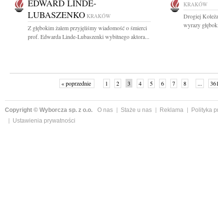
EDWARD LINDE-
KRAKÓW
LUBASZENKO
KRAKÓW
Drogiej Koleża
wyrazy głębok
Z głębokim żalem przyjęliśmy wiadomość o śmierci
prof. Edwarda Linde-Lubaszenki wybitnego aktora...
« poprzednie
1
2
3
4
5
6
7
8
...
36
Copyright © Wyborcza sp. z o.o.
O nas
Staże u nas
Reklama
Polityka 
Ustawienia prywatności