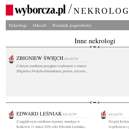
Nekrologi
Odeszli
Poradnik pogrzebowy
Inne nekrologi
ZBIGNIEW ŚWIĘCH
KRAKÓW
Z dużym smutkiem przyjąłem wiadomość o śmierci
Zbigniewa Święcha dziennikarza, pisarza, reżysera...
EDWARD LEŚNIAK
KRAKÓW
KRAKÓW
Z najgłębszym smutkiem żegnamy zmarłego w
Drogiej Koleża
Krakowie 31 marca 2026 roku Edwarda Leśniaka...
współczucia z 