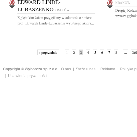
EDWARD LINDE-
KRAKÓW
LUBASZENKO
KRAKÓW
Drogiej Koleża
wyrazy głębok
Z głębokim żalem przyjęliśmy wiadomość o śmierci
prof. Edwarda Linde-Lubaszenki wybitnego aktora...
« poprzednie
1
2
3
4
5
6
7
8
...
36
Copyright © Wyborcza sp. z o.o.
O nas
Staże u nas
Reklama
Polityka 
Ustawienia prywatności