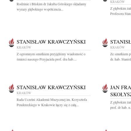
KRAKÓW
Rodzinie i Bliskim dr Jakuba Górskiego składamy
Z głębokim ża
wyrazy głębokiego współczucia...
Profesora Stan
STANISŁAW KRAWCZYŃSKI
STANIS
KRAKÓW
KRAKÓW
Z ogromnym smutkiem przyjęliśmy wiadomość o
Ze smutkiem p
śmierci naszego Przyjaciela prof. dra hab....
dr. hab. Stani
STANISŁAW KRAWCZYŃSKI
JAN FR
KRAKÓW
SKOŁYS
Rada Uczelni Akademii Muzycznej im. Krzysztofa
Z głębokim ża
Pendereckiego w Krakowie łączy się z całą...
prof. dr hab. n