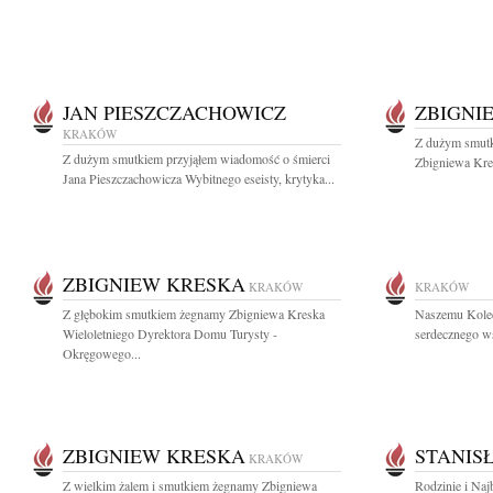
JAN PIESZCZACHOWICZ
ZBIGNI
KRAKÓW
Z dużym smutk
Z dużym smutkiem przyjąłem wiadomość o śmierci
Zbigniewa Kres
Jana Pieszczachowicza Wybitnego eseisty, krytyka...
ZBIGNIEW KRESKA
KRAKÓW
KRAKÓW
Z głębokim smutkiem żegnamy Zbigniewa Kreska
Naszemu Kole
Wieloletniego Dyrektora Domu Turysty -
serdecznego ws
Okręgowego...
ZBIGNIEW KRESKA
STANIS
KRAKÓW
Z wielkim żalem i smutkiem żegnamy Zbigniewa
Rodzinie i Naj