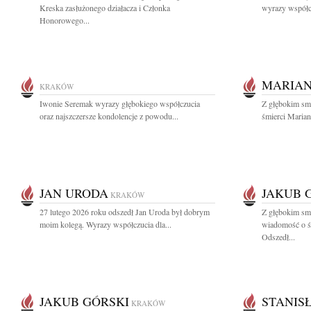
Kreska zasłużonego działacza i Członka
wyrazy współcz
Honorowego...
MARIAN
KRAKÓW
Iwonie Seremak wyrazy głębokiego współczucia
Z głębokim sm
oraz najszczersze kondolencje z powodu...
śmierci Mariana
JAN URODA
JAKUB 
KRAKÓW
27 lutego 2026 roku odszedł Jan Uroda był dobrym
Z głębokim smu
moim kolegą. Wyrazy współczucia dla...
wiadomość o ś
Odszedł...
JAKUB GÓRSKI
STANIS
KRAKÓW