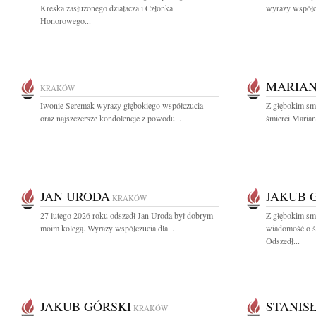
Kreska zasłużonego działacza i Członka
wyrazy współcz
Honorowego...
MARIAN
KRAKÓW
Iwonie Seremak wyrazy głębokiego współczucia
Z głębokim sm
oraz najszczersze kondolencje z powodu...
śmierci Mariana
JAN URODA
JAKUB 
KRAKÓW
27 lutego 2026 roku odszedł Jan Uroda był dobrym
Z głębokim smu
moim kolegą. Wyrazy współczucia dla...
wiadomość o ś
Odszedł...
JAKUB GÓRSKI
STANIS
KRAKÓW