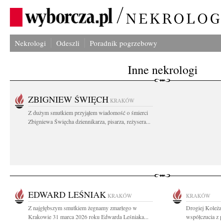
Nekrologi
Odeszli
Poradnik pogrzebowy
Inne nekrologi
ZBIGNIEW ŚWIĘCH
KRAKÓW
Z dużym smutkiem przyjąłem wiadomość o śmierci
Zbigniewa Święcha dziennikarza, pisarza, reżysera...
EDWARD LEŚNIAK
KRAKÓW
KRAKÓW
Z najgłębszym smutkiem żegnamy zmarłego w
Drogiej Koleża
Krakowie 31 marca 2026 roku Edwarda Leśniaka...
współczucia z 