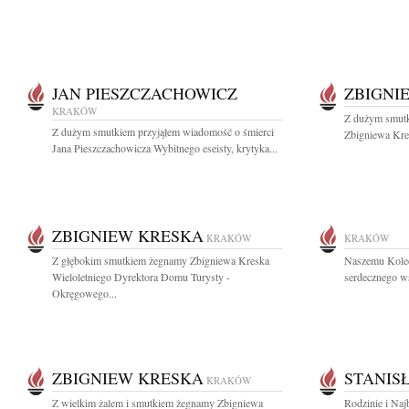
JAN PIESZCZACHOWICZ
ZBIGNI
KRAKÓW
Z dużym smutk
Z dużym smutkiem przyjąłem wiadomość o śmierci
Zbigniewa Kres
Jana Pieszczachowicza Wybitnego eseisty, krytyka...
ZBIGNIEW KRESKA
KRAKÓW
KRAKÓW
Z głębokim smutkiem żegnamy Zbigniewa Kreska
Naszemu Kole
Wieloletniego Dyrektora Domu Turysty -
serdecznego ws
Okręgowego...
ZBIGNIEW KRESKA
STANIS
KRAKÓW
Z wielkim żalem i smutkiem żegnamy Zbigniewa
Rodzinie i Naj