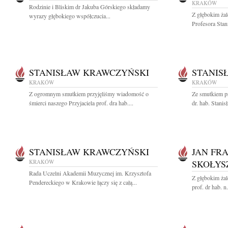
KRAKÓW
Rodzinie i Bliskim dr Jakuba Górskiego składamy
Z głębokim ża
wyrazy głębokiego współczucia...
Profesora Stan
STANISŁAW KRAWCZYŃSKI
STANIS
KRAKÓW
KRAKÓW
Z ogromnym smutkiem przyjęliśmy wiadomość o
Ze smutkiem p
śmierci naszego Przyjaciela prof. dra hab....
dr. hab. Stani
STANISŁAW KRAWCZYŃSKI
JAN FR
KRAKÓW
SKOŁYS
Rada Uczelni Akademii Muzycznej im. Krzysztofa
Z głębokim ża
Pendereckiego w Krakowie łączy się z całą...
prof. dr hab. n