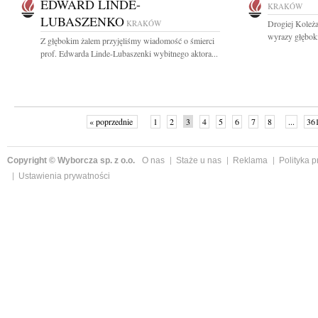
EDWARD LINDE-
KRAKÓW
LUBASZENKO
KRAKÓW
Drogiej Koleża
wyrazy głębok
Z głębokim żalem przyjęliśmy wiadomość o śmierci
prof. Edwarda Linde-Lubaszenki wybitnego aktora...
« poprzednie
1
2
3
4
5
6
7
8
...
36
Copyright © Wyborcza sp. z o.o.
O nas
Staże u nas
Reklama
Polityka 
Ustawienia prywatności