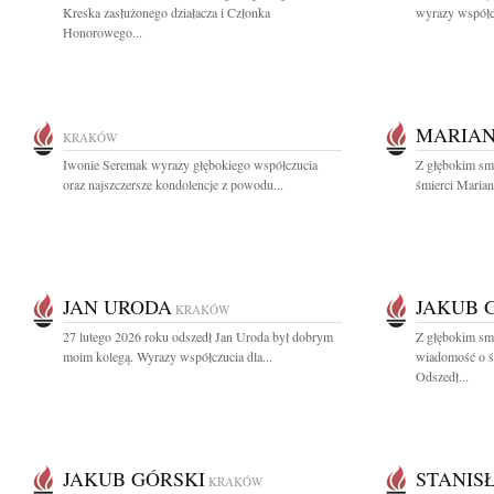
Kreska zasłużonego działacza i Członka
wyrazy współcz
Honorowego...
MARIAN
KRAKÓW
Iwonie Seremak wyrazy głębokiego współczucia
Z głębokim sm
oraz najszczersze kondolencje z powodu...
śmierci Mariana
JAN URODA
JAKUB 
KRAKÓW
27 lutego 2026 roku odszedł Jan Uroda był dobrym
Z głębokim smu
moim kolegą. Wyrazy współczucia dla...
wiadomość o ś
Odszedł...
JAKUB GÓRSKI
STANIS
KRAKÓW