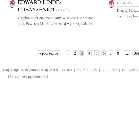
EDWARD LINDE-
KRAKÓW
LUBASZENKO
KRAKÓW
Drogiej Koleża
wyrazy głębok
Z głębokim żalem przyjęliśmy wiadomość o śmierci
prof. Edwarda Linde-Lubaszenki wybitnego aktora...
« poprzednie
1
2
3
4
5
6
7
8
...
36
Copyright © Wyborcza sp. z o.o.
O nas
Staże u nas
Reklama
Polityka 
Ustawienia prywatności