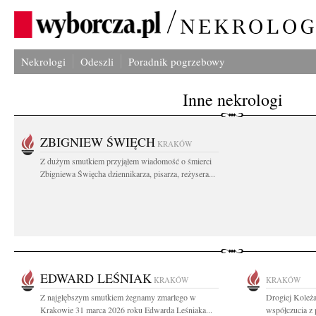
Nekrologi
Odeszli
Poradnik pogrzebowy
Inne nekrologi
ZBIGNIEW ŚWIĘCH
KRAKÓW
Z dużym smutkiem przyjąłem wiadomość o śmierci
Zbigniewa Święcha dziennikarza, pisarza, reżysera...
EDWARD LEŚNIAK
KRAKÓW
KRAKÓW
Z najgłębszym smutkiem żegnamy zmarłego w
Drogiej Koleża
Krakowie 31 marca 2026 roku Edwarda Leśniaka...
współczucia z 