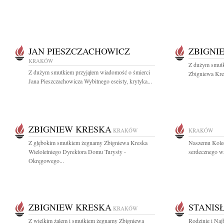
JAN PIESZCZACHOWICZ
ZBIGNI
KRAKÓW
Z dużym smutk
Z dużym smutkiem przyjąłem wiadomość o śmierci
Zbigniewa Kres
Jana Pieszczachowicza Wybitnego eseisty, krytyka...
ZBIGNIEW KRESKA
KRAKÓW
KRAKÓW
Z głębokim smutkiem żegnamy Zbigniewa Kreska
Naszemu Kole
Wieloletniego Dyrektora Domu Turysty -
serdecznego ws
Okręgowego...
ZBIGNIEW KRESKA
STANIS
KRAKÓW
Z wielkim żalem i smutkiem żegnamy Zbigniewa
Rodzinie i Naj