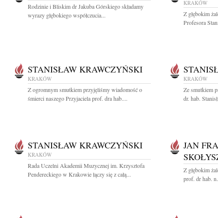
KRAKÓW
Rodzinie i Bliskim dr Jakuba Górskiego składamy
Z głębokim ża
wyrazy głębokiego współczucia...
Profesora Stan
STANISŁAW KRAWCZYŃSKI
STANIS
KRAKÓW
KRAKÓW
Z ogromnym smutkiem przyjęliśmy wiadomość o
Ze smutkiem p
śmierci naszego Przyjaciela prof. dra hab....
dr. hab. Stani
STANISŁAW KRAWCZYŃSKI
JAN FR
KRAKÓW
SKOŁYS
Rada Uczelni Akademii Muzycznej im. Krzysztofa
Z głębokim ża
Pendereckiego w Krakowie łączy się z całą...
prof. dr hab. n