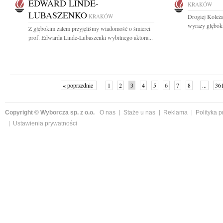
EDWARD LINDE-
KRAKÓW
LUBASZENKO
KRAKÓW
Drogiej Koleża
wyrazy głębok
Z głębokim żalem przyjęliśmy wiadomość o śmierci
prof. Edwarda Linde-Lubaszenki wybitnego aktora...
« poprzednie
1
2
3
4
5
6
7
8
...
36
Copyright © Wyborcza sp. z o.o.
O nas
Staże u nas
Reklama
Polityka 
Ustawienia prywatności