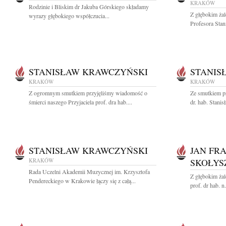
KRAKÓW
Rodzinie i Bliskim dr Jakuba Górskiego składamy
Z głębokim ża
wyrazy głębokiego współczucia...
Profesora Stan
STANISŁAW KRAWCZYŃSKI
STANIS
KRAKÓW
KRAKÓW
Z ogromnym smutkiem przyjęliśmy wiadomość o
Ze smutkiem p
śmierci naszego Przyjaciela prof. dra hab....
dr. hab. Stani
STANISŁAW KRAWCZYŃSKI
JAN FR
KRAKÓW
SKOŁYS
Rada Uczelni Akademii Muzycznej im. Krzysztofa
Z głębokim ża
Pendereckiego w Krakowie łączy się z całą...
prof. dr hab. n