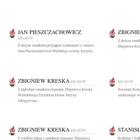
JAN PIESZCZACHOWICZ
ZBIGNI
KRAKÓW
Z dużym smutk
Z dużym smutkiem przyjąłem wiadomość o śmierci
Zbigniewa Kres
Jana Pieszczachowicza Wybitnego eseisty, krytyka...
ZBIGNIEW KRESKA
KRAKÓW
KRAKÓW
Z głębokim smutkiem żegnamy Zbigniewa Kreska
Naszemu Kole
Wieloletniego Dyrektora Domu Turysty -
serdecznego ws
Okręgowego...
ZBIGNIEW KRESKA
STANIS
KRAKÓW
Z wielkim żalem i smutkiem żegnamy Zbigniewa
Rodzinie i Naj