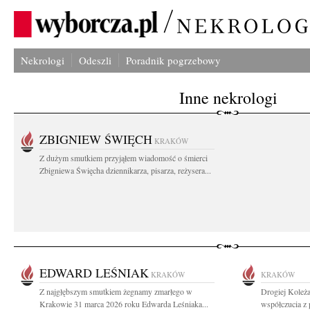
Nekrologi
Odeszli
Poradnik pogrzebowy
Inne nekrologi
ZBIGNIEW ŚWIĘCH
KRAKÓW
Z dużym smutkiem przyjąłem wiadomość o śmierci
Zbigniewa Święcha dziennikarza, pisarza, reżysera...
EDWARD LEŚNIAK
KRAKÓW
KRAKÓW
Z najgłębszym smutkiem żegnamy zmarłego w
Drogiej Koleża
Krakowie 31 marca 2026 roku Edwarda Leśniaka...
współczucia z 