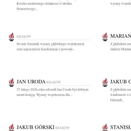
Kreska zasłużonego działacza i Członka
wyrazy współcz
Honorowego...
MARIAN
KRAKÓW
Iwonie Seremak wyrazy głębokiego współczucia
Z głębokim sm
oraz najszczersze kondolencje z powodu...
śmierci Mariana
JAN URODA
JAKUB 
KRAKÓW
27 lutego 2026 roku odszedł Jan Uroda był dobrym
Z głębokim smu
moim kolegą. Wyrazy współczucia dla...
wiadomość o ś
Odszedł...
JAKUB GÓRSKI
STANIS
KRAKÓW