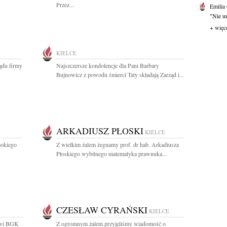
Przez...
Emilia
"Nie um
+ więc
KIELCE
ądu firmy
Najszczersze kondolencje dla Pani Barbary
Bujnowicz z powodu śmierci Taty składają Zarząd i...
ARKADIUSZ PŁOSKI
KIELCE
bokiego
Z wielkim żalem żegnamy prof. dr hab. Arkadiusza
Płoskiego wybitnego matematyka prawnuka...
CZESŁAW CYRAŃSKI
KIELCE
owi BGK
Z ogromnym żalem przyjęliśmy wiadomość o