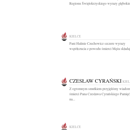
Regionu Świętokrzyskiego wyrazy głębokie
KIELCE
Pani Halinie Czechowicz szczere wyrazy
współczucia z powodu śmierci Męża składaj
CZESŁAW CYRAŃSKI
KIE
Z ogromnym smutkiem przyjęliśmy wiadom
śmierci Pana Czesława Cyrańskiego Pamię
na...
KIELCE