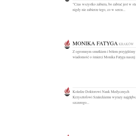
"Czas wszystko zabiera, bo zabrać jest w sta
nigdy nie zabierze tego, co w sercu...
MONIKA FATYGA
KRAKÓW
Z ogromnym smutkiem i bólem przyjęliśmy
wiadomość o śmierci Monika Fatyga naszej bl
Koledze Doktorowi Nauk Medycznych
Krzysztofowi Szaleckiemu wyrazy najgłębs
szczerego...