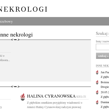
grzebowy
Inne nekrologi
Szukaj
Imię i naz
ść o
fesora...
INNE NE
Jan Pa
Z głęb
Bożena
Drogie
20.05
HALINA CYRANOWSKA
KIELCE
Z głęb
Damian
Z głębokim smutkiem przyjęliśmy wiadomość o
Z głęb
cy
śmierci Haliny Cyranowskiej radczyni prawnej