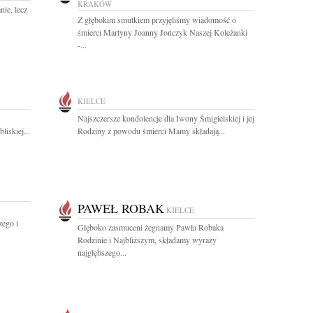
KRAKÓW
nie, lecz
Z głębokim smutkiem przyjęliśmy wiadomość o
śmierci Martyny Joanny Jończyk Naszej Koleżanki
-...
KIELCE
Najszczersze kondolencje dla Iwony Śmigielskiej i jej
iskiej...
Rodziny z powodu śmierci Mamy składają...
PAWEŁ ROBAK
KIELCE
zego i
Głęboko zasmuceni żegnamy Pawła Robaka
Rodzinie i Najbliższym, składamy wyrazy
najgłębszego...