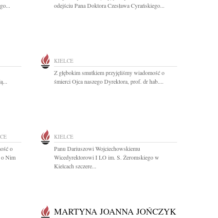
go...
odejściu Pana Doktora Czesława Cyrańskiego...
KIELCE
Z głębokim smutkiem przyjęliśmy wiadomość o
ą...
śmierci Ojca naszego Dyrektora, prof. dr hab....
LCE
KIELCE
ość o
Panu Dariuszowi Wojciechowskiemu
ć o Nim
Wicedyrektorowi I LO im. S. Żeromskiego w
Kielcach szczere...
MARTYNA JOANNA JOŃCZYK