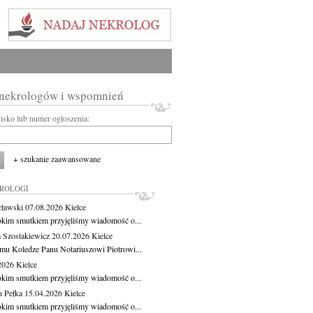
 nekrologów i wspomnień
wisko lub numer ogłoszenia:
+ szukanie zaawansowane
KROLOGI
cławski
07.08.2026
Kielce
okim smutkiem przyjęliśmy wiadomość o...
 Szostakiewicz
20.07.2026
Kielce
mu Koledze Panu Notariuszowi Piotrowi...
.2026
Kielce
okim smutkiem przyjęliśmy wiadomość o...
 Pełka
15.04.2026
Kielce
okim smutkiem przyjęliśmy wiadomość o...