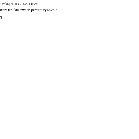
 Czekaj
30.03.2026
Kielce
iera ten, kto trwa w pamięci żywych."...
ej