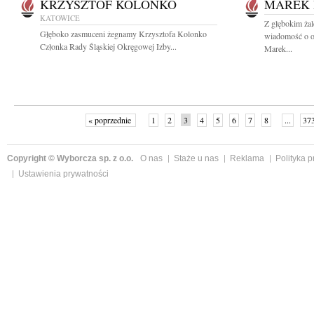
KRZYSZTOF KOLONKO
MAREK 
KATOWICE
Z głębokim żal
Głęboko zasmuceni żegnamy Krzysztofa Kolonko
wiadomość o o
Członka Rady Śląskiej Okręgowej Izby...
Marek...
« poprzednie
1
2
3
4
5
6
7
8
...
37
Copyright © Wyborcza sp. z o.o.
O nas
Staże u nas
Reklama
Polityka 
Ustawienia prywatności