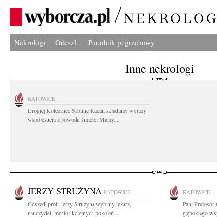
Nekrologi
Odeszli
Poradnik pogrzebowy
Inne nekrologi
KATOWICE
Drogiej Koleżance Sabinie Kacan składamy wyrazy
współczucia z powodu śmierci Mamy...
JERZY STRUŻYNA
KATOWICE
KATOWICE
Odszedł prof. Jerzy Strużyna wybitny lekarz,
Pani Profesor
nauczyciel, mentor kolejnych pokoleń...
głębokiego wsp