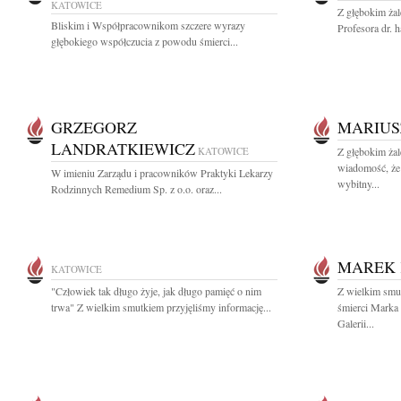
KATOWICE
Z głębokim ża
Bliskim i Współpracownikom szczere wyrazy
Profesora dr. h
głębokiego współczucia z powodu śmierci...
GRZEGORZ
MARIUS
LANDRATKIEWICZ
KATOWICE
Z głębokim żal
wiadomość, że
W imieniu Zarządu i pracowników Praktyki Lekarzy
wybitny...
Rodzinnych Remedium Sp. z o.o. oraz...
MAREK 
KATOWICE
"Człowiek tak długo żyje, jak długo pamięć o nim
Z wielkim smu
trwa" Z wielkim smutkiem przyjęliśmy informację...
śmierci Marka 
Galerii...