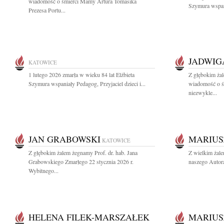
wiadomość o śmierci Mamy Artura Tomasika
Szymura wspani
Prezesa Portu...
JADWIG
KATOWICE
1 lutego 2026 zmarła w wieku 84 lat Elżbieta
Z głębokim żal
Szymura wspaniały Pedagog, Przyjaciel dzieci i...
wiadomość o ś
niezwykle...
JAN GRABOWSKI
MARIUS
KATOWICE
Z głębokim żalem żegnamy Prof. dr. hab. Jana
Z wielkim żal
Grabowskiego Zmarłego 22 stycznia 2026 r.
naszego Autora
Wybitnego...
HELENA FILEK-MARSZAŁEK
MARIUS