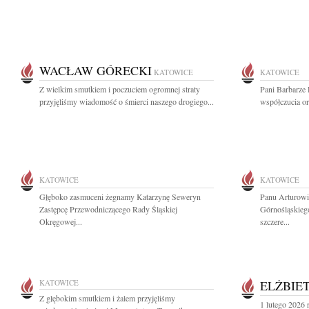
WACŁAW GÓRECKI
KATOWICE
KATOWICE
Z wielkim smutkiem i poczuciem ogromnej straty
Pani Barbarze
przyjęliśmy wiadomość o śmierci naszego drogiego...
współczucia or
KATOWICE
KATOWICE
Głęboko zasmuceni żegnamy Katarzynę Seweryn
Panu Arturowi
Zastępcę Przewodniczącego Rady Śląskiej
Górnośląskieg
Okręgowej...
szczere...
KATOWICE
ELŻBIE
Z głębokim smutkiem i żalem przyjęliśmy
1 lutego 2026 