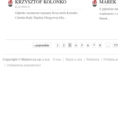
KRZYSZTOF KOLONKO
MAREK 
KATOWICE
Z głębokim żal
Głęboko zasmuceni żegnamy Krzysztofa Kolonko
wiadomość o o
Członka Rady Śląskiej Okręgowej Izby...
Marek...
« poprzednie
1
2
3
4
5
6
7
8
...
37
Copyright © Wyborcza sp. z o.o.
O nas
Staże u nas
Reklama
Polityka 
Ustawienia prywatności