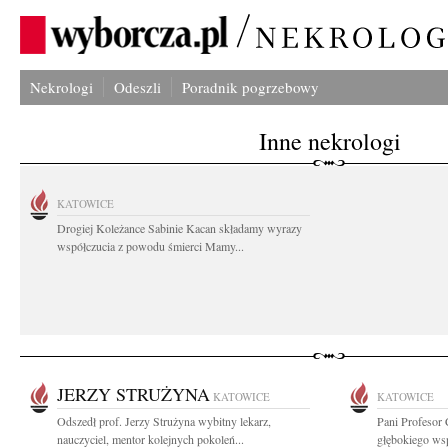
Nekrologi
Odeszli
Poradnik pogrzebowy
Inne nekrologi
KATOWICE
Drogiej Koleżance Sabinie Kacan składamy wyrazy
współczucia z powodu śmierci Mamy...
JERZY STRUŻYNA
KATOWICE
KATOWICE
Odszedł prof. Jerzy Strużyna wybitny lekarz,
Pani Profesor
nauczyciel, mentor kolejnych pokoleń...
głębokiego wsp