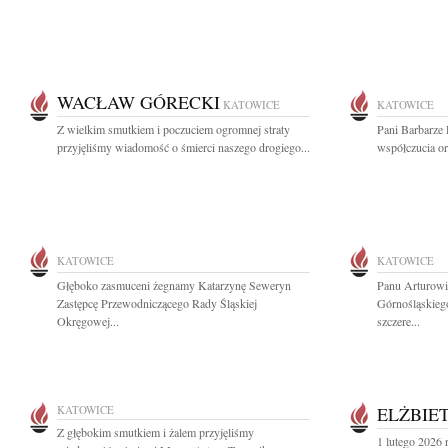
WACŁAW GÓRECKI
KATOWICE
KATOWICE
Z wielkim smutkiem i poczuciem ogromnej straty
Pani Barbarze
przyjęliśmy wiadomość o śmierci naszego drogiego...
współczucia or
KATOWICE
KATOWICE
Głęboko zasmuceni żegnamy Katarzynę Seweryn
Panu Arturowi
Zastępcę Przewodniczącego Rady Śląskiej
Górnośląskieg
Okręgowej...
szczere...
KATOWICE
ELŻBIE
Z głębokim smutkiem i żalem przyjęliśmy
1 lutego 2026 