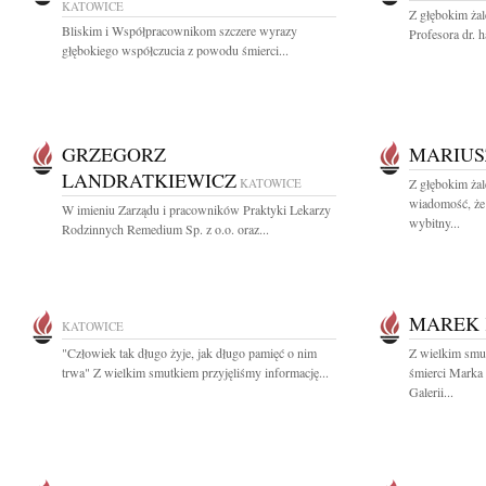
KATOWICE
Z głębokim ża
Bliskim i Współpracownikom szczere wyrazy
Profesora dr. h
głębokiego współczucia z powodu śmierci...
GRZEGORZ
MARIUS
LANDRATKIEWICZ
KATOWICE
Z głębokim żal
wiadomość, że
W imieniu Zarządu i pracowników Praktyki Lekarzy
wybitny...
Rodzinnych Remedium Sp. z o.o. oraz...
MAREK 
KATOWICE
"Człowiek tak długo żyje, jak długo pamięć o nim
Z wielkim smu
trwa" Z wielkim smutkiem przyjęliśmy informację...
śmierci Marka 
Galerii...