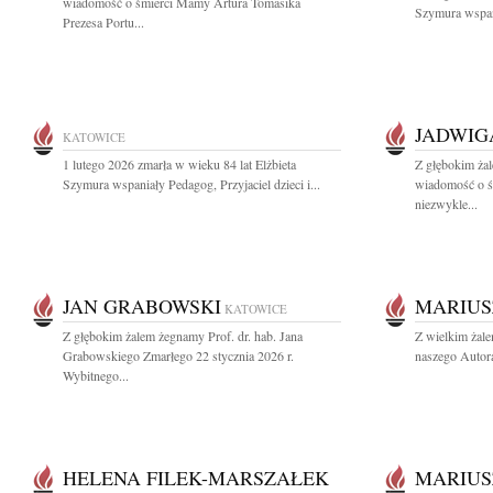
wiadomość o śmierci Mamy Artura Tomasika
Szymura wspani
Prezesa Portu...
JADWIG
KATOWICE
1 lutego 2026 zmarła w wieku 84 lat Elżbieta
Z głębokim żal
Szymura wspaniały Pedagog, Przyjaciel dzieci i...
wiadomość o ś
niezwykle...
JAN GRABOWSKI
MARIUS
KATOWICE
Z głębokim żalem żegnamy Prof. dr. hab. Jana
Z wielkim żal
Grabowskiego Zmarłego 22 stycznia 2026 r.
naszego Autora
Wybitnego...
HELENA FILEK-MARSZAŁEK
MARIUS