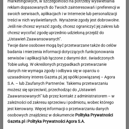
marketingowych, w szczególności na potrzeby wyświetlania
reklam dopasowanych do Twoich zainteresowań i preferencji w
swoich serwisach, aplikacjach i w Internecie lub personalizacji
treści w nich wyświetlanych. Wyrażenie zgody jest dobrowolne.
Jeśli nie chcesz wyrazić zgody, chcesz ograniczyć jej zakres lub
chcesz wycofać zgodę uprzednio udzieloną przejdź do
„Ustawień Zaawansowanych”.
Twoje dane osobowe mogą być przetwarzane także do celów
badania i mierzenia informacji dotyczących funkcjonowania
serwisów i aplikacji lub łączone z danymi dot. świadczonych
Tobie usług. W określonych przypadkach przetwarzanie
danych nie wymaga zgody i odbywa się w oparciu o
uzasadniony interes Gazeta.pl, jej spółki powiązanej – Agora
S.A. – lub Zaufanych Partnerów. Takiemu przetwarzaniu
możesz się sprzeciwić, przechodząc do „Ustawień
Zaawansowanych” lub przez kontakt z administratorem – w
zależności od zakresu sprzeciwu i podmiotu, wobec którego
jest kierowany. Więcej informacji o przetwarzaniu danych
Lewandowska w ogniu krytyki za
osobowych znajdziesz w dokumencie
Polityka Prywatności
wakacje bez dzieci. Hyży się odpaliła
Gazeta.pl
i
Polityka Prywatności Agora S.A.