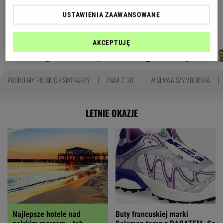
odcinkowe pomiary prędkości. Polski program
USTAWIENIA ZAAWANSOWANE
TOMASZ OKUROWSKI
AKCEPTUJĘ
JUSTYNA
MACIEK
WIKTORIA
MARTA
Autorzy:
BRYCZKOWSKA
KUCHARCZYK
BECZEK
NOWAK
PROBLEMY POLSKICH SIATKARZY
ZNAK Z '30'
WISŁAWA SZYMBORSKA
LETNIE OKAZJE
Najlepsze hotele nad
Buty francuskiej marki