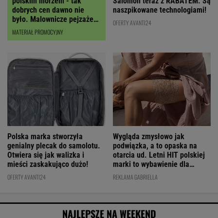
polskim morzem - tak
Salomon teraz z RABATEM. Są
dobrych cen dawno nie
naszpikowane technologiami!
było. Malownicze pejzaże
OFERTY AVANTI24
robią wrażenie!
MATERIAŁ PROMOCYJNY
Polska marka stworzyła
Wygląda zmysłowo jak
genialny plecak do samolotu.
podwiązka, a to opaska na
Otwiera się jak walizka i
otarcia ud. Letni HIT polskiej
mieści zaskakująco dużo!
marki to wybawienie dla
kobiet!
OFERTY AVANTI24
REKLAMA GABRIELLA
NAJLEPSZE NA WEEKEND