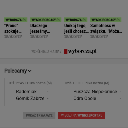
SPORT.PL
Anastazja Kuś mistrzynią świata! Historyczny
występ, brawo!
LEKKOATLETYKA