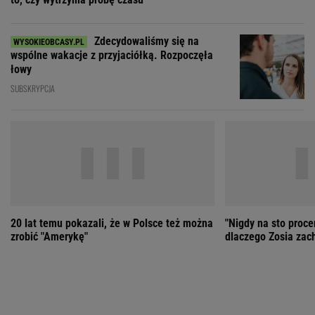
20 lat temu pokazali, że w Polsce też można
"Nigdy na sto proce
zrobić "Amerykę"
dlaczego Zosia zac
ZOBACZ WSZYSTKIE
Wybierz miasto
PEŁNA POGODA
Załaduj ponownie
Jakość powietrza:
-
Ciśnienie:
Opady:
Zachmurzenie:
-
-%
-%