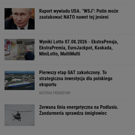
Jeśli unikniesz tych trzech rzeczy, opóźnisz
starczą demencję o 13 lat
"Patrz w talerz, a nie w cycki". Jak długo
jeszcze matki będą to znosić
Ewa Woydyłło: dziś ja jestem głupiutka i
wystraszona. Przepraszam Igę Świątek
FINANSE I TECHNOLOGIA