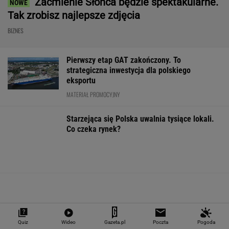
Import saudyjskiej
"Teraz wiemy".
Coś właśnie pę
ropy do USA spadł do
Naukowcy odkryli
rynku mieszkań
zera. Sprytni
nowe zagrożenie
ośmiu miesiąca
Amerykanie mają
związane z
stało się
nowe źródło
mikroplastikiem
WALUTY I GIEŁDA
EUR
USD
CHF
GBP
WIG
4,2983
3,7187
4,6027
5,0166
151 782,92
-0,09%
-0,41%
0,15%
-0,13%
-0,24%
SPRAWDŹ NOTOWANIA
Quiz
Wideo
Gazeta.pl
Poczta
Pogoda