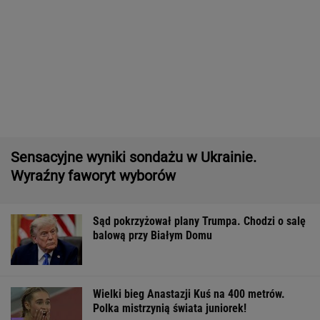
Pytamy o 15 osób, których wstyd nie znać.
Wiesz, z czego słyną?
Iran. Media: Modżtaba Chamenei jest w stanie