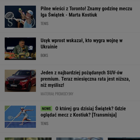
WIĘCEJ NIŻ WYNIK. SUBSKRYBUJ
POLITYKA
Sąd
Sąd
Kraków. Łukasz
Ważna decyzja
wstrzymuje
pokrzyżował
Gibała ogłosił
ws. sankcji dla
rozbiórkę
plany Trumpa.
start w
Rosji.
Białego Domu.
"Nie znamy
wyborach na
Amerykański
Trump: "Wstyd"
żadnego
prezydenta
Senat
przypadku w
miasta
zagłosował
WIADOMOŚCI
historii"