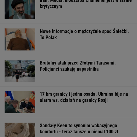
Włóż liść laurowy do
Zwodniczy quiz dla
Dlaczego warto
lodówki na godzinę.
oczytanych. Wskażesz
spryskać klucze
Efekt może cię
prawdziwy tytuł
octem? Sztuczk
zaskoczyć
książki?
której mało kto
ŻYĆ LEPIEJ