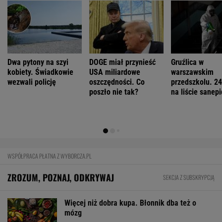
Zaćmienie Słońca będzie spektakularne.
Tak zrobisz najlepsze zdjęcia
BIZNES
Pierwszy etap GAT zakończony. To
strategiczna inwestycja dla polskiego
eksportu
MATERIAŁ PROMOCYJNY