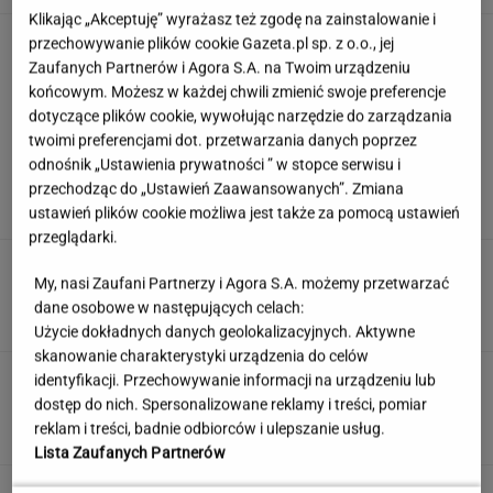
Klikając „Akceptuję” wyrażasz też zgodę na zainstalowanie i
To najprostszy syrop z mięty, jaki zrobisz.
przechowywanie plików cookie Gazeta.pl sp. z o.o., jej
Smakuje rewelacyjnie
Zaufanych Partnerów i Agora S.A. na Twoim urządzeniu
końcowym. Możesz w każdej chwili zmienić swoje preferencje
dotyczące plików cookie, wywołując narzędzie do zarządzania
twoimi preferencjami dot. przetwarzania danych poprzez
Quiz. Gdzie leży Kapsztad, a gdzie Zurych? To
odnośnik „Ustawienia prywatności ” w stopce serwisu i
test dla wyjadaczy!
przechodząc do „Ustawień Zaawansowanych”. Zmiana
ustawień plików cookie możliwa jest także za pomocą ustawień
przeglądarki.
To nie droga na skróty. Matka pokazuje, jak
My, nasi Zaufani Partnerzy i Agora S.A. możemy przetwarzać
naprawdę wygląda edukacja domowa
dane osobowe w następujących celach:
MATERIAŁ PROMOCYJNY
Użycie dokładnych danych geolokalizacyjnych. Aktywne
skanowanie charakterystyki urządzenia do celów
Partnerka Litewki po jego
identyfikacji. Przechowywanie informacji na urządzeniu lub
śmierci: Niektórzy zlecieli się jak sępy
dostęp do nich. Spersonalizowane reklamy i treści, pomiar
reklam i treści, badnie odbiorców i ulepszanie usług.
SUBSKRYPCJA
Lista Zaufanych Partnerów
Oto darmowy sposób na