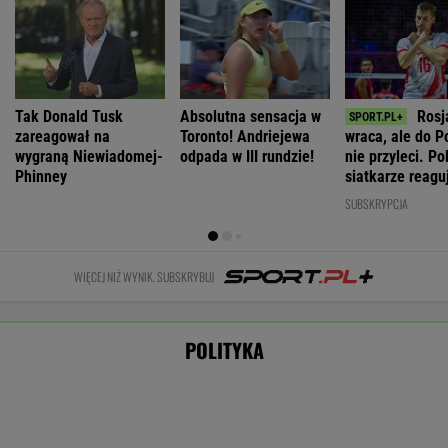
IMGW pokazał nową prognozę. Upały wracają
do Polski
Nie będzie nowej umowy TVP z Kościołem.
Obowiązuje ta podpisana przez Kurskiego
MARCIN KOZŁOWSKI