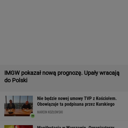
Raport wywiadu USA. "WSJ": Putin może
zaatakować NATO nawet tej jesieni
Wyniki Lotto 07.08.2026 - EkstraPensja,
EkstraPremia, EuroJackpot, Kaskada,
MiniLotto, MultiMulti
Pierwszy etap GAT zakończony. To
strategiczna inwestycja dla polskiego
eksportu
MATERIAŁ PROMOCYJNY
Zerwana linia energetyczna na Podlasiu.
Żandarmeria sprawdza śmigłowiec