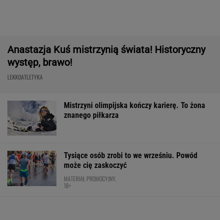
Bawarski gigant zostawia konkurencję w tyle.
Co za design! A rata miesięczna? Zaskakująco
niska!
MATERIAŁ PROMOCYJNY
Trudno uwierzyć w to, co zrobił Hurkacz w
Montrealu. Miał już piłki meczowe
TENIS
Pilne wieści z Toronto! Znamy godzinę meczu
Iga Świątek - Marta Kostiuk
TENIS
Usyk wprost wskazał, kto wygra wojnę w
Ukrainie
BOKS