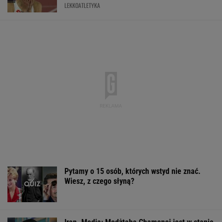
krytycznym
Nowe informacje o mężczyźnie spod Śnieżki.
To Polak
Brutalny atak przed Złotymi Tarasami.
Policjanci szukają napastnika
17 km granicy i jedna osada. Ukraina bije na
alarm ws. działań na granicy Rosji
Sandały Keen to synonim wakacyjnego
komfortu - teraz tańsze o niemal 100 zł
OFERTY AVANTI24