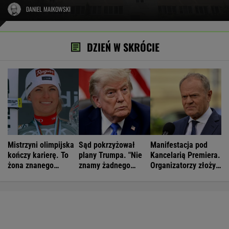
DANIEL MAIKOWSKI
DZIEŃ W SKRÓCIE
Mistrzyni olimpijska
Sąd pokrzyżował
Manifestacja pod
kończy karierę. To
plany Trumpa. "Nie
Kancelarią Premiera.
żona znanego
znamy żadnego
Organizatorzy złożyli
piłkarza
przypadku w historii"
petycję