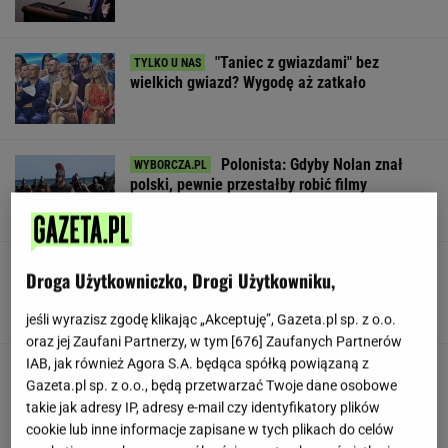
"Taniec z gwiazdami" bez
wielkich gwiazd? Wygodę aż zatkało
Polonista: Gdyby Nolan znał
polski, pewnie przestałby robić filmy
SUBSKRYPCJA
Tak Nawrocki wymyka się spod
Droga Użytkowniczko, Drogi Użytkowniku,
kontroli PiS. "Znalazł się w pułapce"
SUBSKRYPCJA
jeśli wyrazisz zgodę klikając „Akceptuję”, Gazeta.pl sp. z o.o.
oraz jej Zaufani Partnerzy, w tym [
676
] Zaufanych Partnerów
IAB, jak również Agora S.A. będąca spółką powiązaną z
Trudno uwierzyć w to, co zrobił Hurkacz w
Gazeta.pl sp. z o.o., będą przetwarzać Twoje dane osobowe
Montrealu. Miał już piłki meczowe
takie jak adresy IP, adresy e-mail czy identyfikatory plików
cookie lub inne informacje zapisane w tych plikach do celów