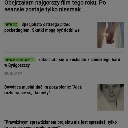
Zakochała się w kucharzu z chińskiego baru
w Bydgoszczy
SUBSKRYPCJA
Dowódca musiał dać im pozwolenie: "Ależ
rozbierajcie się, kobiety"
"Prawdziwym sprawdzianem projektu nie jest sprzedaż, tylko
to, czy wytrzyma próbę czasu"
Zdecydowaliśmy się na
wspólne wakacje z przyjaciółką. Rozpoczęła
łowy
SUBSKRYPCJA