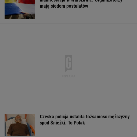
Dwa pytony na szyi
DOGE miał przynieść
Gruźlica w
kobiety. Świadkowie
USA miliardowe
warszawskim
wezwali policję
oszczędności. Co
przedszkolu. 24
poszło nie tak?
na liście sanep
WSPÓŁPRACA PŁATNA Z WYBORCZA.PL
ZROZUM, POZNAJ, ODKRYWAJ
SEKCJA Z SUBSKRYPCJĄ
Więcej niż dobra kupa. Błonnik dba też o
mózg