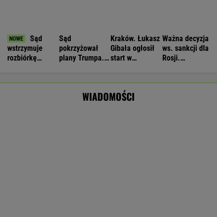
Manifestacja w Warszawie. Organizatorzy
mają siedem postulatów
Czeska policja ustaliła tożsamość mężczyzny
spod Śnieżki. To Polak