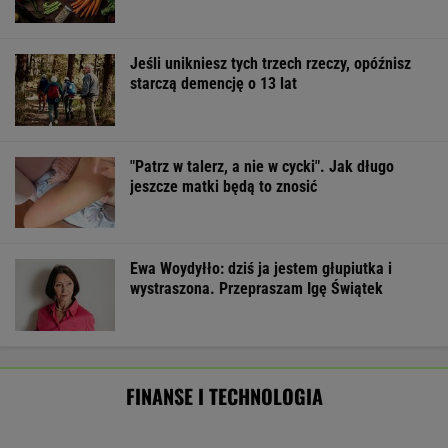
Starzejąca się Polska uwalnia tysiące lokali.
Co czeka rynek?