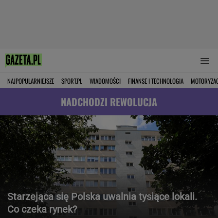
NAJPOPULARNIEJSZE
SPORT.PL
WIADOMOŚCI
FINANSE I TECHNOLOGIA
MOTORYZA
NADCHODZI REWOLUCJA
Starzejąca się Polska uwalnia tysiące lokali.
Co czeka rynek?