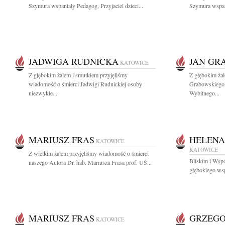
Szymura wspaniały Pedagog, Przyjaciel dzieci...
Szymura wspani
JADWIGA RUDNICKA
JAN GR
KATOWICE
Z głębokim żalem i smutkiem przyjęliśmy
Z głębokim żal
wiadomość o śmierci Jadwigi Rudnickiej osoby
Grabowskiego 
niezwykle...
Wybitnego...
MARIUSZ FRAS
HELENA
KATOWICE
KATOWICE
Z wielkim żalem przyjęliśmy wiadomość o śmierci
Bliskim i Wsp
naszego Autora Dr. hab. Mariusza Frasa prof. UŚ...
głębokiego wsp
MARIUSZ FRAS
GRZEG
KATOWICE