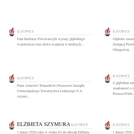
KATOWICE
KATOWICE
Pani Barbarze Piwowarczyk wyrazy głębokiego
Głęboko zasmu
współczucia oraz słowa wsparcia w trudnych...
Zastępcę Prze
Okręgowej...
KATOWICE
KATOWICE
Z głębokim smu
Panu Arturowi Tomasikowi Prezesowi Zarządu
wiadomość o ś
Górnośląskiego Towarzystwa Lotniczego S.A.
Prezesa Portu..
szczere...
ELŻBIETA SZYMURA
KATOWICE
KATOWICE
1 lutego 2026 roku w wieku 84 lat odeszła Elżbieta
1 lutego 2026 