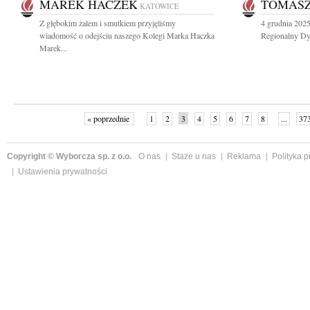
MAREK HACZEK
TOMASZ
KATOWICE
Z głębokim żalem i smutkiem przyjęliśmy
4 grudnia 2025
wiadomość o odejściu naszego Kolegi Marka Haczka
Regionalny Dyr
Marek...
« poprzednie
1
2
3
4
5
6
7
8
...
37
Copyright © Wyborcza sp. z o.o.
O nas
Staże u nas
Reklama
Polityka 
Ustawienia prywatności