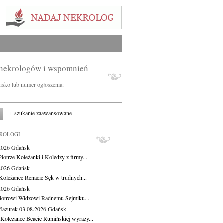
 nekrologów i wspomnień
wisko lub numer ogłoszenia:
+ szukanie zaawansowane
KROLOGI
.2026
Gdańsk
iotrze Koleżanki i Koledzy z firmy...
.2026
Gdańsk
Koleżance Renacie Sęk w trudnych...
.2026
Gdańsk
iotrowi Widzowi Radnemu Sejmiku...
Mazurek
03.08.2026
Gdańsk
 Koleżance Beacie Rumińskiej wyrazy...