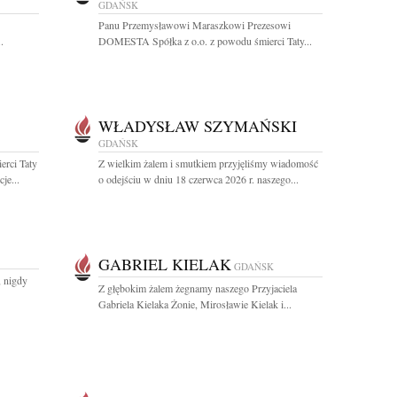
GDAŃSK
Panu Przemysławowi Maraszkowi Prezesowi
.
DOMESTA Spółka z o.o. z powodu śmierci Taty...
WŁADYSŁAW SZYMAŃSKI
GDAŃSK
rci Taty
Z wielkim żalem i smutkiem przyjęliśmy wiadomość
je...
o odejściu w dniu 18 czerwca 2026 r. naszego...
GABRIEL KIELAK
GDAŃSK
, nigdy
Z głębokim żalem żegnamy naszego Przyjaciela
Gabriela Kielaka Żonie, Mirosławie Kielak i...