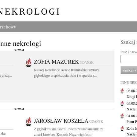
grzebowy
Inne nekrologi
Szukaj
Imię i naz
ZOFIA MAZUREK
GDAŃSK
Naszej Koleżance Beacie Rumińskiej wyrazy
yrazy...
głębokiego współczucia, żalu i wsparcia z...
INNE NE
06.08
Drogi P
05.08
Nasze 
04.08
JAROSŁAW KOSZELA
GDAŃSK
Panu P
Zofia 
Z głębokim smutkiem i żalem zawiadamiamy, że
szka
Naszej
zmarł Jarosław Koszela Nasz wieloletni