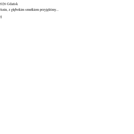
.2026
Gdańsk
Aniu, z głębokim smutkiem przyjęliśmy...
ej