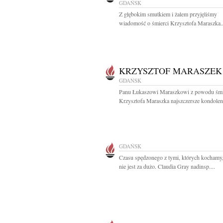
GDAŃSK
Z głębokim smutkiem i żalem przyjęliśmy
wiadomość o śmierci Krzysztofa Maraszka..
KRZYSZTOF MARASZEK
GDAŃSK
Panu Łukaszowi Maraszkowi z powodu śmie
Krzysztofa Maraszka najszczersze kondolenc
GDAŃSK
Czasu spędzonego z tymi, których kochamy
nie jest za dużo. Claudia Gray nadinsp....