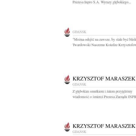
Prezesa Inpro S.A. Wyrazy głębokiego...
GDAŃSK
"Można odejść na zawsze, by stale być blisk
Twardowski Naszemu Koledze Krzysztofowi
KRZYSZTOF MARASZEK
GDAŃSK
Z głębokim smutkiem i żalem przyjęliśmy
wiadomość o śmierci Prezesa Zarządu INPR
KRZYSZTOF MARASZEK
GDAŃSK