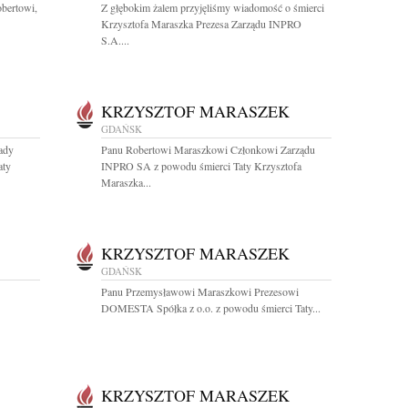
bertowi,
Z głębokim żalem przyjęliśmy wiadomość o śmierci
Krzysztofa Maraszka Prezesa Zarządu INPRO
S.A....
KRZYSZTOF MARASZEK
GDAŃSK
ady
Panu Robertowi Maraszkowi Członkowi Zarządu
aty
INPRO SA z powodu śmierci Taty Krzysztofa
Maraszka...
KRZYSZTOF MARASZEK
GDAŃSK
Panu Przemysławowi Maraszkowi Prezesowi
DOMESTA Spółka z o.o. z powodu śmierci Taty...
KRZYSZTOF MARASZEK