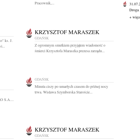
Pracownik,...
31.07
Droga 
+ więc
KRZYSZTOF MARASZEK
GDAŃSK
o" ks. J.
Z ogromnym smutkiem przyjąłem wiadomość o
...
śmierci Krzysztofa Maraszka prezesa zarządu...
GDAŃSK
Minuta ciszy po umarłych czasem do późnej nocy
trwa. Wisława Szymborska Staroście...
O S.A....
KRZYSZTOF MARASZEK
GDAŃSK