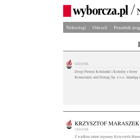
Nekrologi
Odeszli
Poradnik po
GDAŃSK
Drogi Piotrze Koleżanki i Koledzy z firmy
Konecranes and Demag Sp. z o.o. składają w
KRZYSZTOF MARASZEK
GDAŃSK
Z wielkim żalem żegnamy Krzysztofa Mara