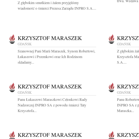
trwa. Wisława 
Z głębokim smutkiem i żalem przyjęliśmy
wiadomość o śmierci Prezesa Zarządu INPRO S.A....
KRZYSZTOF MARASZEK
KRZYSZ
GDAŃSK
GDAŃSK
Szanownej Pani Marii Maraszek, Synom Robertowi,
Z głębokim ża
Łukaszowi i Przemkowi oraz Ich Rodzinom
Krzysztofa Ma
składamy...
S.A....
KRZYSZTOF MARASZEK
KRZYSZ
GDAŃSK
GDAŃSK
Panu Łukaszowi Maraszkowi Członkowi Rady
Panu Roberto
Nadzorczej INPRO SA z powodu śmierci Taty
INPRO SA z po
Krzysztofa...
Maraszka...
KRZYSZTOF MARASZEK
KRZYSZ