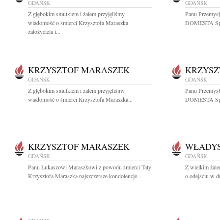
GDAŃSK
GDAŃSK
Z głębokim smutkiem i żalem przyjęliśmy
Panu Przemys
wiadomość o śmierci Krzysztofa Maraszka
DOMESTA Spółk
założyciela i...
KRZYSZTOF MARASZEK
KRZYSZ
GDAŃSK
GDAŃSK
Z głębokim smutkiem i żalem przyjęliśmy
Panu Przemys
wiadomość o śmierci Krzysztofa Maraszka...
DOMESTA Spółk
KRZYSZTOF MARASZEK
WŁADYS
GDAŃSK
GDAŃSK
Panu Łukaszowi Maraszkowi z powodu śmierci Taty
Z wielkim żal
Krzysztofa Maraszka najszczersze kondolencje...
o odejściu w d