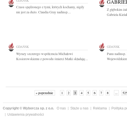
GDAŃSK
GABRIE
Czasu spędzonego z tymi, których kochamy, nigdy
Z głębokim ża
nie jest za dużo. Claudia Gray nadinsp....
Gabriela Kiela
GDAŃSK
GDAŃSK
Wyrazy szczerego współczucia Michałowi
Panu nadinsp
Kosiorowskiemu z powodu śmierci Matki składają:...
Wojewódzkiemu
« poprzednie
1
2
3
4
5
6
7
8
...
52
Copyright © Wyborcza sp. z o.o.
O nas
Staże u nas
Reklama
Polityka 
Ustawienia prywatności