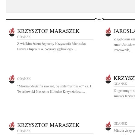
KRZYSZTOF MARASZEK
JAROSŁ
GDAŃSK
Z głębokim sm
Z wielkim żalem żegnamy Krzysztofa Maraszka
zmarł Jarosław
Prezesa Inpro S.A. Wyrazy głębokiego...
Pracownik,...
KRZYSZ
GDAŃSK
GDAŃSK
"Można odejść na zawsze, by stale być blisko" ks. J.
Z ogromnym s
Twardowski Naszemu Koledze Krzysztofowi...
śmierci Krzysz
KRZYSZTOF MARASZEK
GDAŃSK
Minuta ciszy 
GDAŃSK