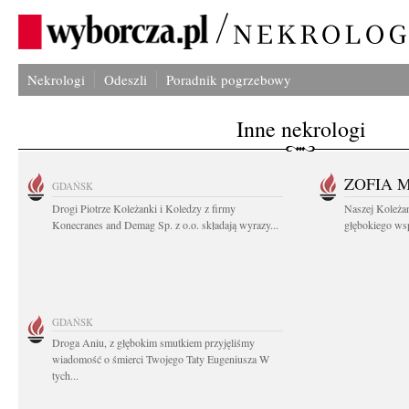
Nekrologi
Odeszli
Poradnik pogrzebowy
Inne nekrologi
ZOFIA 
GDAŃSK
Drogi Piotrze Koleżanki i Koledzy z firmy
Naszej Koleża
Konecranes and Demag Sp. z o.o. składają wyrazy...
głębokiego wspó
GDAŃSK
Droga Aniu, z głębokim smutkiem przyjęliśmy
wiadomość o śmierci Twojego Taty Eugeniusza W
tych...