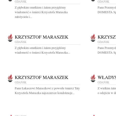
GDAŃSK
GDAŃSK
Z głębokim smutkiem i żalem przyjęliśmy
Panu Przemys
wiadomość o śmierci Krzysztofa Maraszka
DOMESTA Spółk
założyciela i...
KRZYSZTOF MARASZEK
KRZYSZ
GDAŃSK
GDAŃSK
Z głębokim smutkiem i żalem przyjęliśmy
Panu Przemys
wiadomość o śmierci Krzysztofa Maraszka...
DOMESTA Spółk
KRZYSZTOF MARASZEK
WŁADYS
GDAŃSK
GDAŃSK
Panu Łukaszowi Maraszkowi z powodu śmierci Taty
Z wielkim żal
Krzysztofa Maraszka najszczersze kondolencje...
o odejściu w d