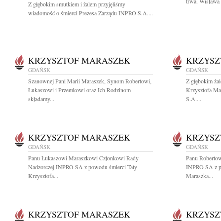
trwa. Wisława 
Z głębokim smutkiem i żalem przyjęliśmy
wiadomość o śmierci Prezesa Zarządu INPRO S.A....
KRZYSZTOF MARASZEK
KRZYSZ
GDAŃSK
GDAŃSK
Szanownej Pani Marii Maraszek, Synom Robertowi,
Z głębokim ża
Łukaszowi i Przemkowi oraz Ich Rodzinom
Krzysztofa Ma
składamy...
S.A....
KRZYSZTOF MARASZEK
KRZYSZ
GDAŃSK
GDAŃSK
Panu Łukaszowi Maraszkowi Członkowi Rady
Panu Roberto
Nadzorczej INPRO SA z powodu śmierci Taty
INPRO SA z po
Krzysztofa...
Maraszka...
KRZYSZTOF MARASZEK
KRZYSZ