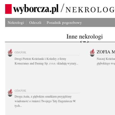
Nekrologi
Odeszli
Poradnik pogrzebowy
Inne nekrologi
ZOFIA 
GDAŃSK
Drogi Piotrze Koleżanki i Koledzy z firmy
Naszej Koleża
Konecranes and Demag Sp. z o.o. składają wyrazy...
głębokiego wspó
GDAŃSK
Droga Aniu, z głębokim smutkiem przyjęliśmy
wiadomość o śmierci Twojego Taty Eugeniusza W
tych...