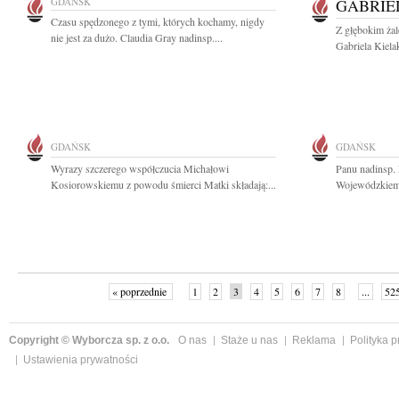
GDAŃSK
GABRIE
Czasu spędzonego z tymi, których kochamy, nigdy
Z głębokim ża
nie jest za dużo. Claudia Gray nadinsp....
Gabriela Kiela
GDAŃSK
GDAŃSK
Wyrazy szczerego współczucia Michałowi
Panu nadinsp
Kosiorowskiemu z powodu śmierci Matki składają:...
Wojewódzkiemu
« poprzednie
1
2
3
4
5
6
7
8
...
52
Copyright © Wyborcza sp. z o.o.
O nas
Staże u nas
Reklama
Polityka 
Ustawienia prywatności