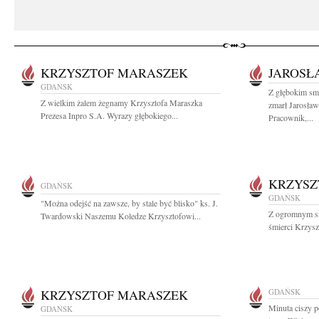
KRZYSZTOF MARASZEK
JAROSŁ
GDAŃSK
Z głębokim sm
Z wielkim żalem żegnamy Krzysztofa Maraszka
zmarł Jarosław
Prezesa Inpro S.A. Wyrazy głębokiego...
Pracownik,...
KRZYSZ
GDAŃSK
GDAŃSK
"Można odejść na zawsze, by stale być blisko" ks. J.
Z ogromnym s
Twardowski Naszemu Koledze Krzysztofowi...
śmierci Krzysz
KRZYSZTOF MARASZEK
GDAŃSK
Minuta ciszy 
GDAŃSK