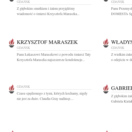
GDAŃSK
GDAŃSK
Z głębokim smutkiem i żalem przyjęliśmy
Panu Przemys
wiadomość o śmierci Krzysztofa Maraszka...
DOMESTA Spółk
KRZYSZTOF MARASZEK
WŁADYS
GDAŃSK
GDAŃSK
Panu Łukaszowi Maraszkowi z powodu śmierci Taty
Z wielkim żal
Krzysztofa Maraszka najszczersze kondolencje...
o odejściu w d
GDAŃSK
GABRIE
Czasu spędzonego z tymi, których kochamy, nigdy
Z głębokim ża
nie jest za dużo. Claudia Gray nadinsp....
Gabriela Kiela