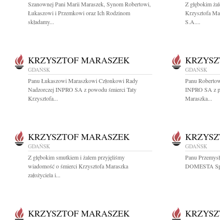
Szanownej Pani Marii Maraszek, Synom Robertowi,
Z głębokim ża
Łukaszowi i Przemkowi oraz Ich Rodzinom
Krzysztofa Ma
składamy...
S.A....
KRZYSZTOF MARASZEK
KRZYSZ
GDAŃSK
GDAŃSK
Panu Łukaszowi Maraszkowi Członkowi Rady
Panu Roberto
Nadzorczej INPRO SA z powodu śmierci Taty
INPRO SA z po
Krzysztofa...
Maraszka...
KRZYSZTOF MARASZEK
KRZYSZ
GDAŃSK
GDAŃSK
Z głębokim smutkiem i żalem przyjęliśmy
Panu Przemys
wiadomość o śmierci Krzysztofa Maraszka
DOMESTA Spółk
założyciela i...
KRZYSZTOF MARASZEK
KRZYSZ