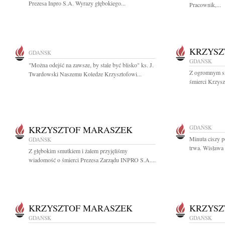
Prezesa Inpro S.A. Wyrazy głębokiego...
Pracownik,...
KRZYSZ
GDAŃSK
GDAŃSK
"Można odejść na zawsze, by stale być blisko" ks. J.
Z ogromnym s
Twardowski Naszemu Koledze Krzysztofowi...
śmierci Krzysz
KRZYSZTOF MARASZEK
GDAŃSK
Minuta ciszy 
GDAŃSK
trwa. Wisława 
Z głębokim smutkiem i żalem przyjęliśmy
wiadomość o śmierci Prezesa Zarządu INPRO S.A....
KRZYSZTOF MARASZEK
KRZYSZ
GDAŃSK
GDAŃSK