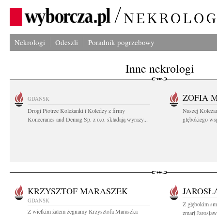
Nekrologi
Odeszli
Poradnik pogrzebowy
Inne nekrologi
ZOFIA 
GDAŃSK
Drogi Piotrze Koleżanki i Koledzy z firmy
Naszej Koleża
Konecranes and Demag Sp. z o.o. składają wyrazy...
głębokiego wspó
KRZYSZTOF MARASZEK
JAROSŁ
GDAŃSK
Z głębokim sm
Z wielkim żalem żegnamy Krzysztofa Maraszka
zmarł Jarosław