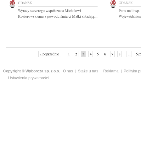
GDAŃSK
GDAŃSK
Wyrazy szczerego współczucia Michałowi
Panu nadinsp
Kosiorowskiemu z powodu śmierci Matki składają:...
Wojewódzkiemu
« poprzednie
1
2
3
4
5
6
7
8
...
52
Copyright © Wyborcza sp. z o.o.
O nas
Staże u nas
Reklama
Polityka 
Ustawienia prywatności