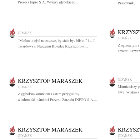
Prezesa Inpro S.A. Wyrazy głębokiego...
Pracownik,...
KRZYSZ
GDAŃSK
GDAŃSK
"Można odejść na zawsze, by stale być blisko" ks. J.
Z ogromnym s
Twardowski Naszemu Koledze Krzysztofowi...
śmierci Krzysz
KRZYSZTOF MARASZEK
GDAŃSK
Minuta ciszy 
GDAŃSK
trwa. Wisława 
Z głębokim smutkiem i żalem przyjęliśmy
wiadomość o śmierci Prezesa Zarządu INPRO S.A....
KRZYSZTOF MARASZEK
KRZYSZ
GDAŃSK
GDAŃSK