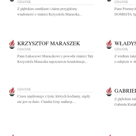
GDAŃSK
GDAŃSK
Z głębokim smutkiem i żalem przyjęliśmy
Panu Przemys
wiadomość o śmierci Krzysztofa Maraszka...
DOMESTA Spółk
KRZYSZTOF MARASZEK
WŁADYS
GDAŃSK
GDAŃSK
Panu Łukaszowi Maraszkowi z powodu śmierci Taty
Z wielkim żal
Krzysztofa Maraszka najszczersze kondolencje...
o odejściu w d
GDAŃSK
GABRIE
Czasu spędzonego z tymi, których kochamy, nigdy
Z głębokim ża
nie jest za dużo. Claudia Gray nadinsp....
Gabriela Kiela