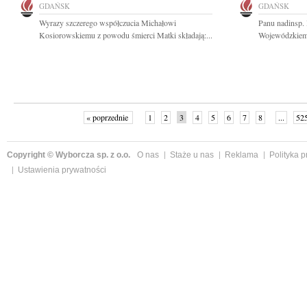
GDAŃSK
GDAŃSK
Wyrazy szczerego współczucia Michałowi
Panu nadinsp
Kosiorowskiemu z powodu śmierci Matki składają:...
Wojewódzkiemu
« poprzednie
1
2
3
4
5
6
7
8
...
52
Copyright © Wyborcza sp. z o.o.
O nas
Staże u nas
Reklama
Polityka 
Ustawienia prywatności