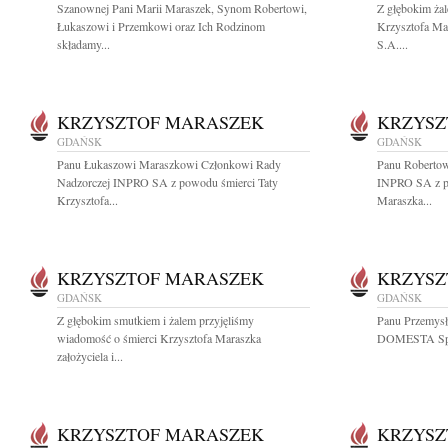
Szanownej Pani Marii Maraszek, Synom Robertowi,
Z głębokim ża
Łukaszowi i Przemkowi oraz Ich Rodzinom
Krzysztofa Ma
składamy...
S.A....
KRZYSZTOF MARASZEK
KRZYSZ
GDAŃSK
GDAŃSK
Panu Łukaszowi Maraszkowi Członkowi Rady
Panu Roberto
Nadzorczej INPRO SA z powodu śmierci Taty
INPRO SA z po
Krzysztofa...
Maraszka...
KRZYSZTOF MARASZEK
KRZYSZ
GDAŃSK
GDAŃSK
Z głębokim smutkiem i żalem przyjęliśmy
Panu Przemys
wiadomość o śmierci Krzysztofa Maraszka
DOMESTA Spółk
założyciela i...
KRZYSZTOF MARASZEK
KRZYSZ