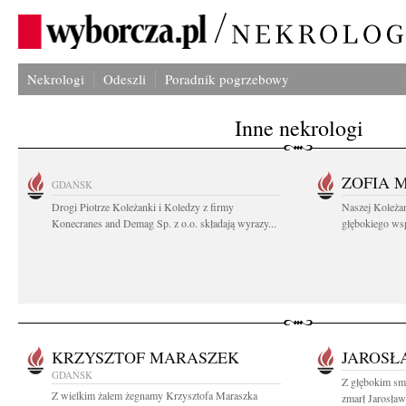
Nekrologi
Odeszli
Poradnik pogrzebowy
Inne nekrologi
ZOFIA 
GDAŃSK
Drogi Piotrze Koleżanki i Koledzy z firmy
Naszej Koleża
Konecranes and Demag Sp. z o.o. składają wyrazy...
głębokiego wspó
KRZYSZTOF MARASZEK
JAROSŁ
GDAŃSK
Z głębokim sm
Z wielkim żalem żegnamy Krzysztofa Maraszka
zmarł Jarosław