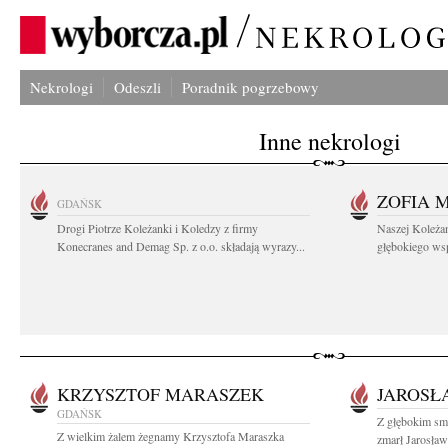
Nekrologi
Odeszli
Poradnik pogrzebowy
Inne nekrologi
ZOFIA 
GDAŃSK
Drogi Piotrze Koleżanki i Koledzy z firmy
Naszej Koleża
Konecranes and Demag Sp. z o.o. składają wyrazy...
głębokiego wspó
KRZYSZTOF MARASZEK
JAROSŁ
GDAŃSK
Z głębokim sm
Z wielkim żalem żegnamy Krzysztofa Maraszka
zmarł Jarosław