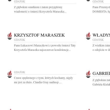
GDAŃSK
GDAŃSK
Z głębokim smutkiem i żalem przyjęliśmy
Panu Przemys
wiadomość o śmierci Krzysztofa Maraszka...
DOMESTA Spółk
KRZYSZTOF MARASZEK
WŁADYS
GDAŃSK
GDAŃSK
Panu Łukaszowi Maraszkowi z powodu śmierci Taty
Z wielkim żal
Krzysztofa Maraszka najszczersze kondolencje...
o odejściu w d
GDAŃSK
GABRIE
Czasu spędzonego z tymi, których kochamy, nigdy
Z głębokim ża
nie jest za dużo. Claudia Gray nadinsp....
Gabriela Kiela