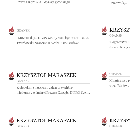
Prezesa Inpro S.A. Wyrazy głębokiego...
Pracownik,...
KRZYSZ
GDAŃSK
GDAŃSK
"Można odejść na zawsze, by stale być blisko" ks. J.
Z ogromnym s
Twardowski Naszemu Koledze Krzysztofowi...
śmierci Krzysz
KRZYSZTOF MARASZEK
GDAŃSK
Minuta ciszy 
GDAŃSK
trwa. Wisława 
Z głębokim smutkiem i żalem przyjęliśmy
wiadomość o śmierci Prezesa Zarządu INPRO S.A....
KRZYSZTOF MARASZEK
KRZYSZ
GDAŃSK
GDAŃSK