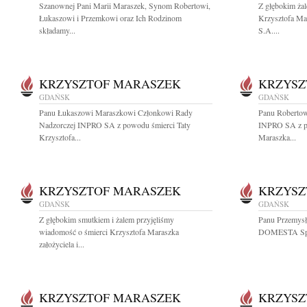
Szanownej Pani Marii Maraszek, Synom Robertowi,
Z głębokim ża
Łukaszowi i Przemkowi oraz Ich Rodzinom
Krzysztofa Ma
składamy...
S.A....
KRZYSZTOF MARASZEK
KRZYSZ
GDAŃSK
GDAŃSK
Panu Łukaszowi Maraszkowi Członkowi Rady
Panu Roberto
Nadzorczej INPRO SA z powodu śmierci Taty
INPRO SA z po
Krzysztofa...
Maraszka...
KRZYSZTOF MARASZEK
KRZYSZ
GDAŃSK
GDAŃSK
Z głębokim smutkiem i żalem przyjęliśmy
Panu Przemys
wiadomość o śmierci Krzysztofa Maraszka
DOMESTA Spółk
założyciela i...
KRZYSZTOF MARASZEK
KRZYSZ