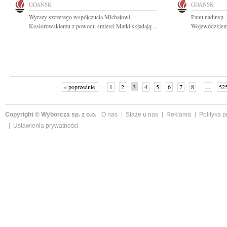
GDAŃSK
GDAŃSK
Wyrazy szczerego współczucia Michałowi
Panu nadinsp
Kosiorowskiemu z powodu śmierci Matki składają:...
Wojewódzkiemu
« poprzednie
1
2
3
4
5
6
7
8
...
52
Copyright © Wyborcza sp. z o.o.
O nas
Staże u nas
Reklama
Polityka 
Ustawienia prywatności