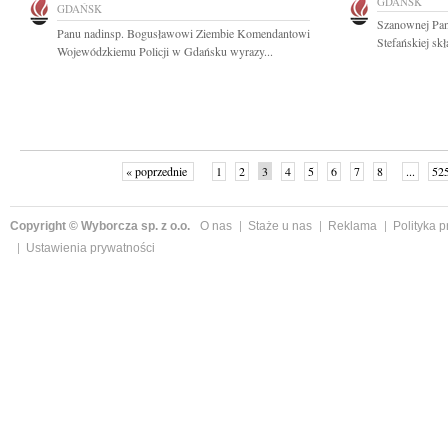
GDAŃSK
GDAŃSK
Szanownej Pani
Panu nadinsp. Bogusławowi Ziembie Komendantowi
Stefańskiej sk
Wojewódzkiemu Policji w Gdańsku wyrazy...
« poprzednie
1
2
3
4
5
6
7
8
...
52
Copyright © Wyborcza sp. z o.o.
O nas
Staże u nas
Reklama
Polityka 
Ustawienia prywatności