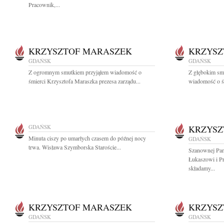
Pracownik,...
KRZYSZTOF MARASZEK
KRZYSZ
GDAŃSK
GDAŃSK
Z ogromnym smutkiem przyjąłem wiadomość o
Z głębokim smu
śmierci Krzysztofa Maraszka prezesa zarządu...
wiadomość o ś
GDAŃSK
KRZYSZ
Minuta ciszy po umarłych czasem do późnej nocy
GDAŃSK
trwa. Wisława Szymborska Staroście...
Szanownej Pan
Łukaszowi i P
składamy...
KRZYSZTOF MARASZEK
KRZYSZ
GDAŃSK
GDAŃSK