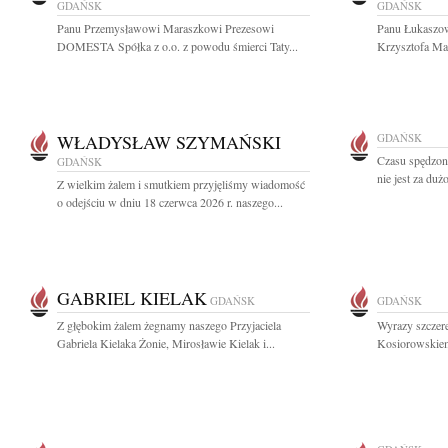
GDAŃSK
GDAŃSK
Panu Przemysławowi Maraszkowi Prezesowi
Panu Łukaszow
DOMESTA Spółka z o.o. z powodu śmierci Taty...
Krzysztofa Mar
WŁADYSŁAW SZYMAŃSKI
GDAŃSK
Czasu spędzon
GDAŃSK
nie jest za duż
Z wielkim żalem i smutkiem przyjęliśmy wiadomość
o odejściu w dniu 18 czerwca 2026 r. naszego...
GABRIEL KIELAK
GDAŃSK
GDAŃSK
Z głębokim żalem żegnamy naszego Przyjaciela
Wyrazy szczer
Gabriela Kielaka Żonie, Mirosławie Kielak i...
Kosiorowskiemu