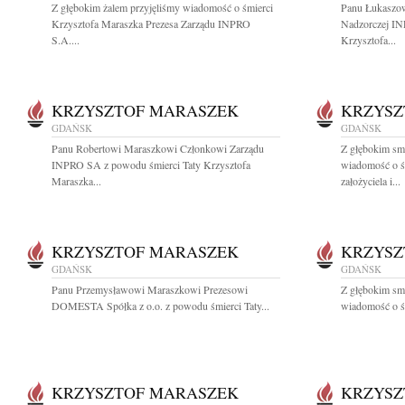
Z głębokim żalem przyjęliśmy wiadomość o śmierci
Panu Łukaszo
Krzysztofa Maraszka Prezesa Zarządu INPRO
Nadzorczej IN
S.A....
Krzysztofa...
KRZYSZTOF MARASZEK
KRZYSZ
GDAŃSK
GDAŃSK
Panu Robertowi Maraszkowi Członkowi Zarządu
Z głębokim smu
INPRO SA z powodu śmierci Taty Krzysztofa
wiadomość o ś
Maraszka...
założyciela i...
KRZYSZTOF MARASZEK
KRZYSZ
GDAŃSK
GDAŃSK
Panu Przemysławowi Maraszkowi Prezesowi
Z głębokim smu
DOMESTA Spółka z o.o. z powodu śmierci Taty...
wiadomość o śm
KRZYSZTOF MARASZEK
KRZYSZ