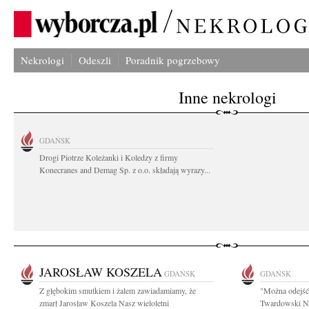
Nekrologi
Odeszli
Poradnik pogrzebowy
Inne nekrologi
GDAŃSK
Drogi Piotrze Koleżanki i Koledzy z firmy
Konecranes and Demag Sp. z o.o. składają wyrazy...
JAROSŁAW KOSZELA
GDAŃSK
GDAŃSK
Z głębokim smutkiem i żalem zawiadamiamy, że
"Można odejść 
zmarł Jarosław Koszela Nasz wieloletni
Twardowski Na