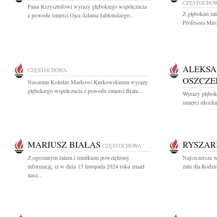
CZĘSTOCHO
Panu Krzysztofowi wyrazy głębokiego współczucia
Z głębokim ża
z powodu śmierci Ojca Adama Jabłońskiego...
Profesora Mir
ALEKS
CZĘSTOCHOWA
OSZCZE
Naszemu Koledze Markowi Kurkowskiemu wyrazy
głębokiego współczucia z powodu śmierci Brata...
Wyrazy głębok
śmierci ukocha
MARIUSZ BIAŁAS
RYSZAR
CZĘSTOCHOWA
Z ogromnym żalem i smutkiem powzięliśmy
Najszczersze w
informację, iż w dniu 15 listopada 2024 roku zmarł
żalu dla Rodzi
nasz...