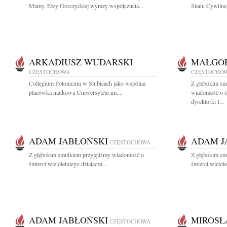
Mamy, Ewy Gorczyckiej wyrazy współczucia...
Stanu Cywilne
ARKADIUSZ WUDARSKI
MAŁGOR
CZĘSTOCHOWA
CZĘSTOCHO
Collegium Polonicum w Słubicach jako wspólna
Z głębokim smu
placówka naukowa Uniwersytetu im....
wiadomość o ś
dyrektorki I...
ADAM JABŁOŃSKI
ADAM J
CZĘSTOCHOWA
Z głębokim smutkiem przyjęliśmy wiadomość o
Z głębokim sm
śmierci wieloletniego działacza...
śmierci wielole
ADAM JABŁOŃSKI
MIROSŁ
CZĘSTOCHOWA