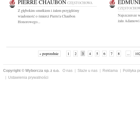
PIERRE CHAUBON
EDMUND
CZĘSTOCHOWA
CZĘSTOCHO
Z głębokim smutkiem i żalem przyjęliśmy
Najszczersze w
wiadomość o śmierci Pierre'a Chaubon
żalu Adamowi 
Honorowego...
« poprzednie
1
2
3
4
5
6
7
8
...
10
Copyright © Wyborcza sp. z o.o.
O nas
Staże u nas
Reklama
Polityka 
Ustawienia prywatności