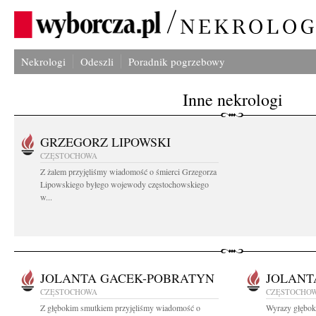
Nekrologi
Odeszli
Poradnik pogrzebowy
Inne nekrologi
GRZEGORZ LIPOWSKI
CZĘSTOCHOWA
Z żalem przyjęliśmy wiadomość o śmierci Grzegorza
Lipowskiego byłego wojewody częstochowskiego
w...
JOLANTA GACEK-POBRATYN
JOLANT
CZĘSTOCHOWA
CZĘSTOCHO
Z głębokim smutkiem przyjęliśmy wiadomość o
Wyrazy głębok