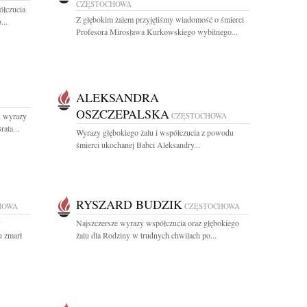
CZĘSTOCHOWA
ółczucia
Z głębokim żalem przyjęliśmy wiadomość o śmierci
...
Profesora Mirosława Kurkowskiego wybitnego...
ALEKSANDRA
OSZCZEPALSKA
 wyrazy
CZĘSTOCHOWA
ata...
Wyrazy głębokiego żalu i współczucia z powodu
śmierci ukochanej Babci Aleksandry...
RYSZARD BUDZIK
HOWA
CZĘSTOCHOWA
y
Najszczersze wyrazy współczucia oraz głębokiego
u zmarł
żalu dla Rodziny w trudnych chwilach po...