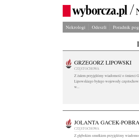
Nekrologi
Odeszli
Poradnik po
GRZEGORZ LIPOWSKI
CZĘSTOCHOWA
Z żalem przyjęliśmy wiadomość o śmierci 
Lipowskiego byłego wojewody częstochow
w...
JOLANTA GACEK-POBR
CZĘSTOCHOWA
Z głębokim smutkiem przyjęliśmy wiadomo