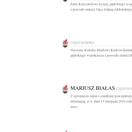
Panu Krzysztofowi wyrazy głębokiego wsp
z powodu śmierci Ojca Adama Jabłońskiego
CZĘSTOCHOWA
Naszemu Koledze Markowi Kurkowskiemu
głębokiego współczucia z powodu śmierci Br
MARIUSZ BIAŁAS
CZĘSTOC
Z ogromnym żalem i smutkiem powzięliśm
informację, iż w dniu 15 listopada 2024 rok
nasz...