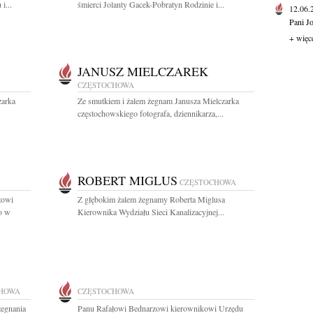
i...
śmierci Jolanty Gacek-Pobratyn Rodzinie i...
12.06
Pani J
+ więc
JANUSZ MIELCZAREK
CZĘSTOCHOWA
zarka
Ze smutkiem i żalem żegnam Janusza Mielczarka
częstochowskiego fotografa, dziennikarza,...
ROBERT MIGLUS
CZĘSTOCHOWA
zowi
Z głębokim żalem żegnamy Roberta Miglusa
o w
Kierownika Wydziału Sieci Kanalizacyjnej...
HOWA
CZĘSTOCHOWA
żegnania
Panu Rafałowi Bednarzowi kierownikowi Urzędu