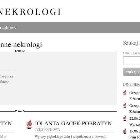
grzebowy
Inne nekrologi
Szukaj
Imię i naz
Grzegorza
skiego
INNE NE
Grzego
Z żale
Grzego
Z żale
22.06
ATYN
JOLANTA GACEK-POBRATYN
Wyrazy
CZĘSTOCHOWA
15.06
ść o
Wyrazy głębokiego żalu i współczucia z powodu
Pani J