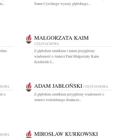
a...
Stanu Cywilnego wyrazy głębokiego...
MAŁGORZATA KAIM
CZĘSTOCHOWA
pólna
Z głębokim smutkiem i żalem przyjęliśmy
wiadomość o śmierci Pani Małgorzaty Kaim
dyrektorki I...
ADAM JABŁOŃSKI
CHOWA
CZĘSTOCHOWA
ść o
Z głębokim smutkiem przyjęliśmy wiadomość o
śmierci wieloletniego działacza...
MIROSŁAW KURKOWSKI
CHOWA