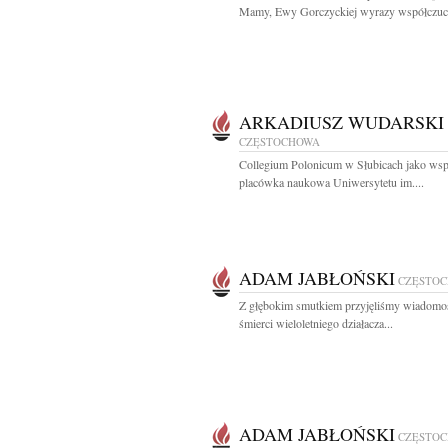
Mamy, Ewy Gorczyckiej wyrazy współczuci
ARKADIUSZ WUDARSKI
CZĘSTOCHOWA
Collegium Polonicum w Słubicach jako ws
placówka naukowa Uniwersytetu im....
ADAM JABŁOŃSKI
CZĘSTO
Z głębokim smutkiem przyjęliśmy wiadomo
śmierci wieloletniego działacza...
ADAM JABŁOŃSKI
CZĘSTO