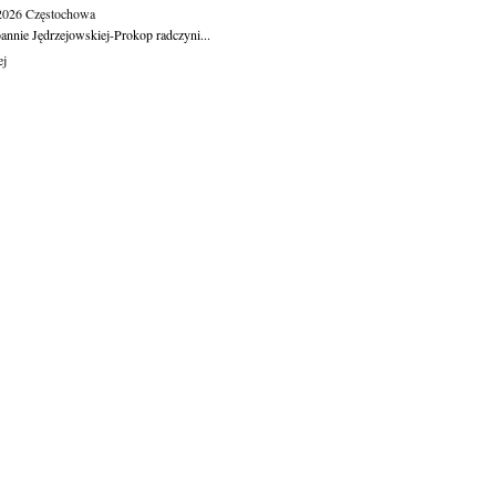
.2026
Częstochowa
oannie Jędrzejowskiej-Prokop radczyni...
ej