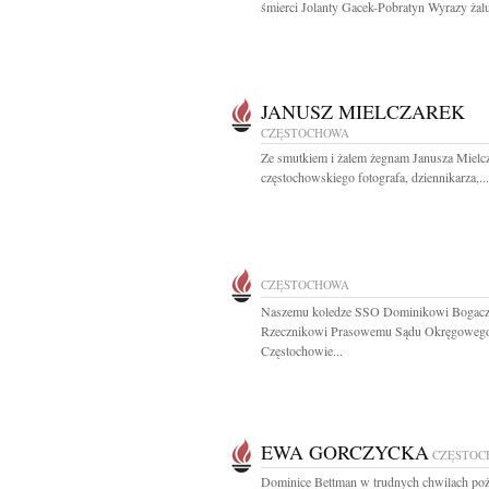
śmierci Jolanty Gacek-Pobratyn Wyrazy żalu 
JANUSZ MIELCZAREK
CZĘSTOCHOWA
Ze smutkiem i żalem żegnam Janusza Mielc
częstochowskiego fotografa, dziennikarza,...
CZĘSTOCHOWA
Naszemu koledze SSO Dominikowi Bogac
Rzecznikowi Prasowemu Sądu Okręgoweg
Częstochowie...
EWA GORCZYCKA
CZĘSTOC
Dominice Bettman w trudnych chwilach po