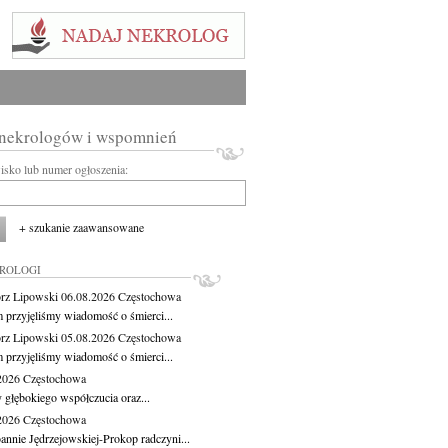
 nekrologów i wspomnień
wisko lub numer ogłoszenia:
+ szukanie zaawansowane
KROLOGI
rz Lipowski
06.08.2026
Częstochowa
m przyjęliśmy wiadomość o śmierci...
rz Lipowski
05.08.2026
Częstochowa
m przyjęliśmy wiadomość o śmierci...
.2026
Częstochowa
 głębokiego współczucia oraz...
.2026
Częstochowa
oannie Jędrzejowskiej-Prokop radczyni...