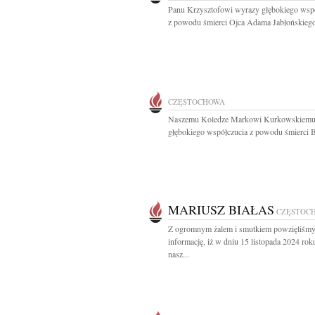
Panu Krzysztofowi wyrazy głębokiego wsp
z powodu śmierci Ojca Adama Jabłońskiego
CZĘSTOCHOWA
Naszemu Koledze Markowi Kurkowskiemu
głębokiego współczucia z powodu śmierci Br
MARIUSZ BIAŁAS
CZĘSTOC
Z ogromnym żalem i smutkiem powzięliśm
informację, iż w dniu 15 listopada 2024 rok
nasz...