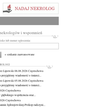
 nekrologów i wspomnień
wisko lub numer ogłoszenia:
+ szukanie zaawansowane
KROLOGI
rz Lipowski
06.08.2026
Częstochowa
m przyjęliśmy wiadomość o śmierci...
rz Lipowski
05.08.2026
Częstochowa
m przyjęliśmy wiadomość o śmierci...
.2026
Częstochowa
 głębokiego współczucia oraz...
.2026
Częstochowa
oannie Jędrzejowskiej-Prokop radczyni...