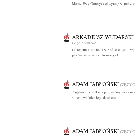
Mamy, Ewy Gorczyckiej wyrazy współczuci
ARKADIUSZ WUDARSKI
CZĘSTOCHOWA
Collegium Polonicum w Słubicach jako ws
placówka naukowa Uniwersytetu im....
ADAM JABŁOŃSKI
CZĘSTO
Z głębokim smutkiem przyjęliśmy wiadomo
śmierci wieloletniego działacza...
ADAM JABŁOŃSKI
CZĘSTO