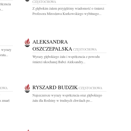
CZĘSTOCHOWA
ółczucia
Z głębokim żalem przyjęliśmy wiadomość o śmierci
...
Profesora Mirosława Kurkowskiego wybitnego...
ALEKSANDRA
OSZCZEPALSKA
 wyrazy
CZĘSTOCHOWA
ata...
Wyrazy głębokiego żalu i współczucia z powodu
śmierci ukochanej Babci Aleksandry...
RYSZARD BUDZIK
HOWA
CZĘSTOCHOWA
y
Najszczersze wyrazy współczucia oraz głębokiego
u zmarł
żalu dla Rodziny w trudnych chwilach po...