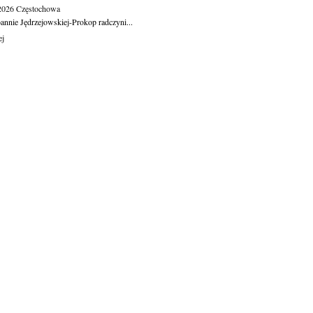
.2026
Częstochowa
oannie Jędrzejowskiej-Prokop radczyni...
ej