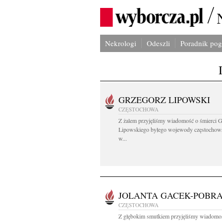
Nekrologi
Odeszli
Poradnik po
GRZEGORZ LIPOWSKI
CZĘSTOCHOWA
Z żalem przyjęliśmy wiadomość o śmierci 
Lipowskiego byłego wojewody częstochow
w...
JOLANTA GACEK-POBR
CZĘSTOCHOWA
Z głębokim smutkiem przyjęliśmy wiadomo