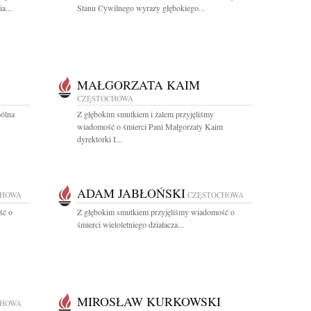
a...
Stanu Cywilnego wyrazy głębokiego...
MAŁGORZATA KAIM
CZĘSTOCHOWA
pólna
Z głębokim smutkiem i żalem przyjęliśmy
wiadomość o śmierci Pani Małgorzaty Kaim
dyrektorki I...
ADAM JABŁOŃSKI
CHOWA
CZĘSTOCHOWA
ść o
Z głębokim smutkiem przyjęliśmy wiadomość o
śmierci wieloletniego działacza...
MIROSŁAW KURKOWSKI
CHOWA