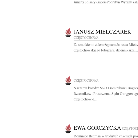
śmierci Jolanty Gacek-Pobratyn Wyrazy żalu 
JANUSZ MIELCZAREK
CZĘSTOCHOWA
Ze smutkiem i żalem żegnam Janusza Mielc
częstochowskiego fotografa, dziennikarza,...
CZĘSTOCHOWA
Naszemu koledze SSO Dominikowi Bogac
Rzecznikowi Prasowemu Sądu Okręgoweg
Częstochowie...
EWA GORCZYCKA
CZĘSTOC
Dominice Bettman w trudnych chwilach po