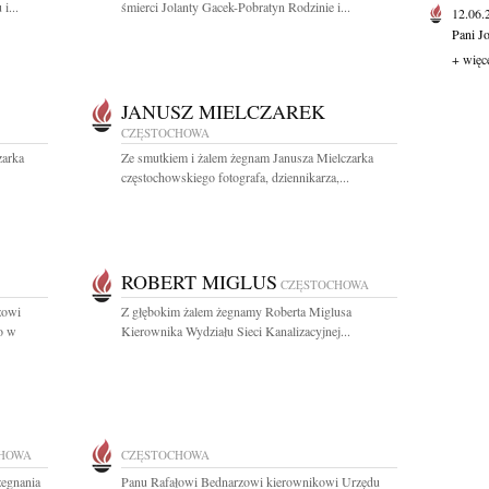
i...
śmierci Jolanty Gacek-Pobratyn Rodzinie i...
12.06
Pani J
+ więc
JANUSZ MIELCZAREK
CZĘSTOCHOWA
zarka
Ze smutkiem i żalem żegnam Janusza Mielczarka
częstochowskiego fotografa, dziennikarza,...
ROBERT MIGLUS
CZĘSTOCHOWA
zowi
Z głębokim żalem żegnamy Roberta Miglusa
o w
Kierownika Wydziału Sieci Kanalizacyjnej...
HOWA
CZĘSTOCHOWA
żegnania
Panu Rafałowi Bednarzowi kierownikowi Urzędu