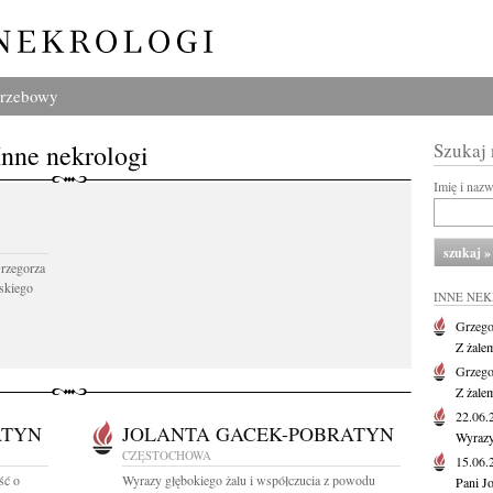
grzebowy
Inne nekrologi
Szukaj
Imię i naz
Grzegorza
skiego
INNE NE
Grzego
Z żale
Grzego
Z żale
22.06
ATYN
JOLANTA GACEK-POBRATYN
Wyrazy
CZĘSTOCHOWA
15.06
ść o
Wyrazy głębokiego żalu i współczucia z powodu
Pani J