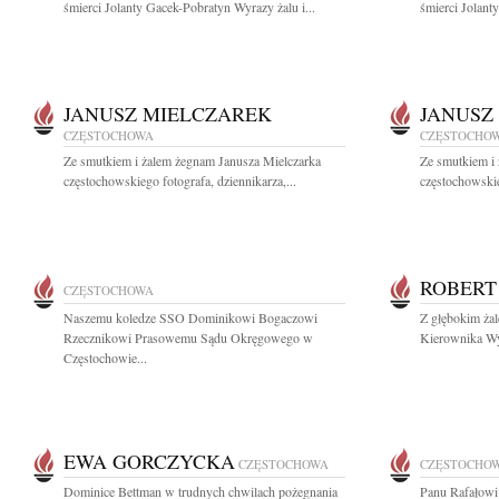
śmierci Jolanty Gacek-Pobratyn Wyrazy żalu i...
śmierci Jolant
JANUSZ MIELCZAREK
JANUSZ
CZĘSTOCHOWA
CZĘSTOCHO
Ze smutkiem i żalem żegnam Janusza Mielczarka
Ze smutkiem i
częstochowskiego fotografa, dziennikarza,...
częstochowskie
ROBERT
CZĘSTOCHOWA
Naszemu koledze SSO Dominikowi Bogaczowi
Z głębokim ża
Rzecznikowi Prasowemu Sądu Okręgowego w
Kierownika Wyd
Częstochowie...
EWA GORCZYCKA
CZĘSTOCHOWA
CZĘSTOCHO
Dominice Bettman w trudnych chwilach pożegnania
Panu Rafałowi