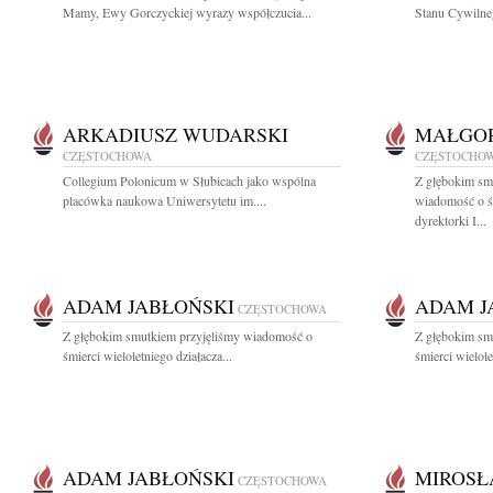
Mamy, Ewy Gorczyckiej wyrazy współczucia...
Stanu Cywilne
ARKADIUSZ WUDARSKI
MAŁGOR
CZĘSTOCHOWA
CZĘSTOCHO
Collegium Polonicum w Słubicach jako wspólna
Z głębokim smu
placówka naukowa Uniwersytetu im....
wiadomość o ś
dyrektorki I...
ADAM JABŁOŃSKI
ADAM J
CZĘSTOCHOWA
Z głębokim smutkiem przyjęliśmy wiadomość o
Z głębokim sm
śmierci wieloletniego działacza...
śmierci wielole
ADAM JABŁOŃSKI
MIROSŁ
CZĘSTOCHOWA