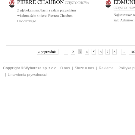
PIERRE CHAUBON
EDMUND
CZĘSTOCHOWA
CZĘSTOCHO
Z głębokim smutkiem i żalem przyjęliśmy
Najszczersze w
wiadomość o śmierci Pierre'a Chaubon
żalu Adamowi 
Honorowego...
« poprzednie
1
2
3
4
5
6
7
8
...
10
Copyright © Wyborcza sp. z o.o.
O nas
Staże u nas
Reklama
Polityka 
Ustawienia prywatności