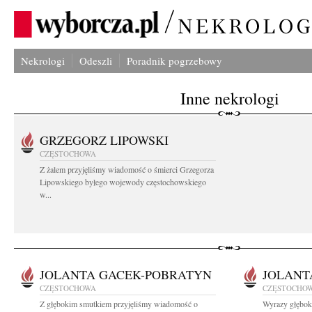
Nekrologi
Odeszli
Poradnik pogrzebowy
Inne nekrologi
GRZEGORZ LIPOWSKI
CZĘSTOCHOWA
Z żalem przyjęliśmy wiadomość o śmierci Grzegorza
Lipowskiego byłego wojewody częstochowskiego
w...
JOLANTA GACEK-POBRATYN
JOLANT
CZĘSTOCHOWA
CZĘSTOCHO
Z głębokim smutkiem przyjęliśmy wiadomość o
Wyrazy głębok