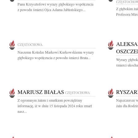
CZĘSTOCHO
Panu Krzysztofowi wyrazy głębokiego współczucia
Z głębokim ża
z powodu śmierci Ojca Adama Jabłońskiego...
Profesora Mir
ALEKS
CZĘSTOCHOWA
OSZCZE
Naszemu Koledze Markowi Kurkowskiemu wyrazy
głębokiego współczucia z powodu śmierci Brata...
Wyrazy głębok
śmierci ukocha
MARIUSZ BIAŁAS
RYSZAR
CZĘSTOCHOWA
Z ogromnym żalem i smutkiem powzięliśmy
Najszczersze w
informację, iż w dniu 15 listopada 2024 roku zmarł
żalu dla Rodzi
nasz...