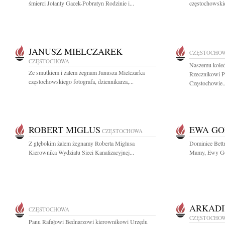
śmierci Jolanty Gacek-Pobratyn Rodzinie i...
częstochowskie
JANUSZ MIELCZAREK
CZĘSTOCHO
CZĘSTOCHOWA
Naszemu kole
Ze smutkiem i żalem żegnam Janusza Mielczarka
Rzecznikowi 
częstochowskiego fotografa, dziennikarza,...
Częstochowie..
ROBERT MIGLUS
EWA G
CZĘSTOCHOWA
Z głębokim żalem żegnamy Roberta Miglusa
Dominice Bett
Kierownika Wydziału Sieci Kanalizacyjnej...
Mamy, Ewy Gor
ARKADI
CZĘSTOCHOWA
CZĘSTOCHO
Panu Rafałowi Bednarzowi kierownikowi Urzędu