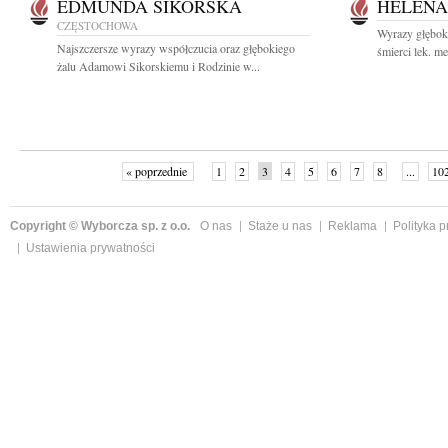
EDMUNDA SIKORSKA
HELENA
CZĘSTOCHOWA
Wyrazy głębok
Najszczersze wyrazy współczucia oraz głębokiego
śmierci lek. me
żalu Adamowi Sikorskiemu i Rodzinie w...
« poprzednie
1
2
3
4
5
6
7
8
...
10
Copyright © Wyborcza sp. z o.o.
O nas
Staże u nas
Reklama
Polityka 
Ustawienia prywatności