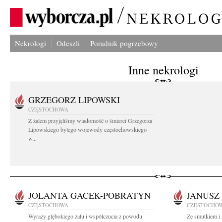
Nekrologi
Odeszli
Poradnik pogrzebowy
Inne nekrologi
GRZEGORZ LIPOWSKI
CZĘSTOCHOWA
Z żalem przyjęliśmy wiadomość o śmierci Grzegorza
Lipowskiego byłego wojewody częstochowskiego
w...
JOLANTA GACEK-POBRATYN
JANUSZ
CZĘSTOCHOWA
CZĘSTOCHO
Wyrazy głębokiego żalu i współczucia z powodu
Ze smutkiem i