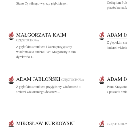
Collegium Pol
Stanu Cywilnego wyrazy głębokiego...
placówka nauk
MAŁGORZATA KAIM
ADAM J
CZĘSTOCHOWA
Z głębokim sm
Z głębokim smutkiem i żalem przyjęliśmy
śmierci wielole
wiadomość o śmierci Pani Małgorzaty Kaim
dyrektorki I...
ADAM JABŁOŃSKI
ADAM J
CZĘSTOCHOWA
Z głębokim smutkiem przyjęliśmy wiadomość o
Panu Krzyszto
śmierci wieloletniego działacza...
z powodu śmie
MIROSŁAW KURKOWSKI
CZĘSTOCHO