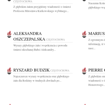
CZĘSTOCHOWA
Naszemu Kole
Z głębokim żalem przyjęliśmy wiadomość o śmierci
głębokiego wsp
Profesora Mirosława Kurkowskiego wybitnego...
ALEKSANDRA
MARIUS
OSZCZEPALSKA
CZĘSTOCHOWA
Z ogromnym ża
informację, iż
Wyrazy głębokiego żalu i współczucia z powodu
nasz...
śmierci ukochanej Babci Aleksandry...
RYSZARD BUDZIK
PIERRE
CZĘSTOCHOWA
Najszczersze wyrazy współczucia oraz głębokiego
Z głębokim smu
żalu dla Rodziny w trudnych chwilach po...
wiadomość o ś
Honorowego..