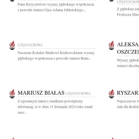
CZĘSTOCHO
Panu Krzysztofowi wyrazy głębokiego współczucia
Z głębokim ża
z powodu śmierci Ojca Adama Jabłońskiego...
Profesora Mir
ALEKS
CZĘSTOCHOWA
OSZCZE
Naszemu Koledze Markowi Kurkowskiemu wyrazy
głębokiego współczucia z powodu śmierci Brata...
Wyrazy głębok
śmierci ukocha
MARIUSZ BIAŁAS
RYSZAR
CZĘSTOCHOWA
Z ogromnym żalem i smutkiem powzięliśmy
Najszczersze w
informację, iż w dniu 15 listopada 2024 roku zmarł
żalu dla Rodzi
nasz...