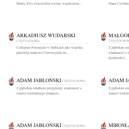
Mamy, Ewy Gorczyckiej wyrazy współczucia...
Stanu Cywilne
ARKADIUSZ WUDARSKI
MAŁGOR
CZĘSTOCHOWA
CZĘSTOCHO
Collegium Polonicum w Słubicach jako wspólna
Z głębokim smu
placówka naukowa Uniwersytetu im....
wiadomość o ś
dyrektorki I...
ADAM JABŁOŃSKI
ADAM J
CZĘSTOCHOWA
Z głębokim smutkiem przyjęliśmy wiadomość o
Z głębokim sm
śmierci wieloletniego działacza...
śmierci wielole
ADAM JABŁOŃSKI
MIROSŁ
CZĘSTOCHOWA