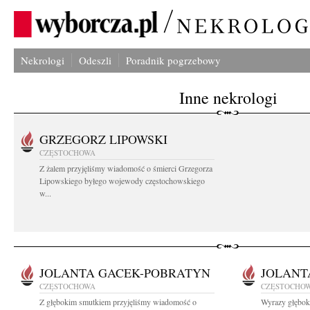
Nekrologi
Odeszli
Poradnik pogrzebowy
Inne nekrologi
GRZEGORZ LIPOWSKI
CZĘSTOCHOWA
Z żalem przyjęliśmy wiadomość o śmierci Grzegorza
Lipowskiego byłego wojewody częstochowskiego
w...
JOLANTA GACEK-POBRATYN
JOLANT
CZĘSTOCHOWA
CZĘSTOCHO
Z głębokim smutkiem przyjęliśmy wiadomość o
Wyrazy głębok