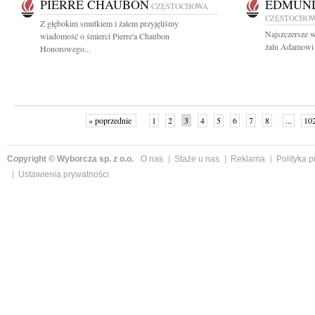
PIERRE CHAUBON
EDMUND
CZĘSTOCHOWA
CZĘSTOCHO
Z głębokim smutkiem i żalem przyjęliśmy
Najszczersze w
wiadomość o śmierci Pierre'a Chaubon
żalu Adamowi 
Honorowego...
« poprzednie
1
2
3
4
5
6
7
8
...
10
Copyright © Wyborcza sp. z o.o.
O nas
Staże u nas
Reklama
Polityka 
Ustawienia prywatności