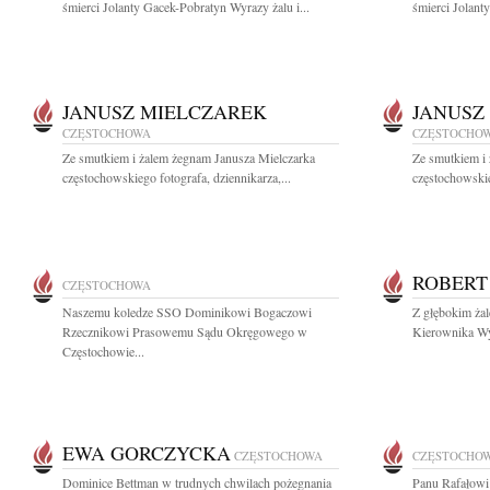
śmierci Jolanty Gacek-Pobratyn Wyrazy żalu i...
śmierci Jolant
JANUSZ MIELCZAREK
JANUSZ
CZĘSTOCHOWA
CZĘSTOCHO
Ze smutkiem i żalem żegnam Janusza Mielczarka
Ze smutkiem i
częstochowskiego fotografa, dziennikarza,...
częstochowskie
ROBERT
CZĘSTOCHOWA
Naszemu koledze SSO Dominikowi Bogaczowi
Z głębokim ża
Rzecznikowi Prasowemu Sądu Okręgowego w
Kierownika Wyd
Częstochowie...
EWA GORCZYCKA
CZĘSTOCHOWA
CZĘSTOCHO
Dominice Bettman w trudnych chwilach pożegnania
Panu Rafałowi