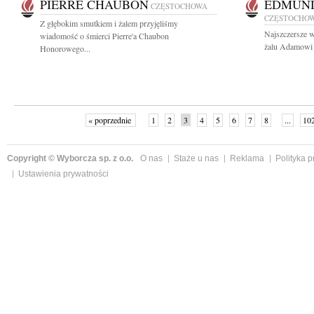
PIERRE CHAUBON
EDMUND
CZĘSTOCHOWA
CZĘSTOCHO
Z głębokim smutkiem i żalem przyjęliśmy
Najszczersze w
wiadomość o śmierci Pierre'a Chaubon
żalu Adamowi 
Honorowego...
« poprzednie
1
2
3
4
5
6
7
8
...
10
Copyright © Wyborcza sp. z o.o.
O nas
Staże u nas
Reklama
Polityka 
Ustawienia prywatności