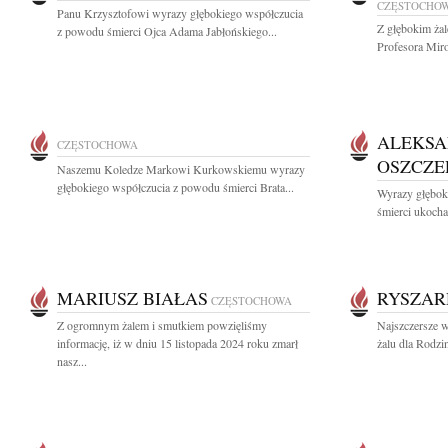
CZĘSTOCHO
Panu Krzysztofowi wyrazy głębokiego współczucia
Z głębokim ża
z powodu śmierci Ojca Adama Jabłońskiego...
Profesora Mir
ALEKS
CZĘSTOCHOWA
OSZCZE
Naszemu Koledze Markowi Kurkowskiemu wyrazy
głębokiego współczucia z powodu śmierci Brata...
Wyrazy głębok
śmierci ukocha
MARIUSZ BIAŁAS
RYSZAR
CZĘSTOCHOWA
Z ogromnym żalem i smutkiem powzięliśmy
Najszczersze w
informację, iż w dniu 15 listopada 2024 roku zmarł
żalu dla Rodzi
nasz...