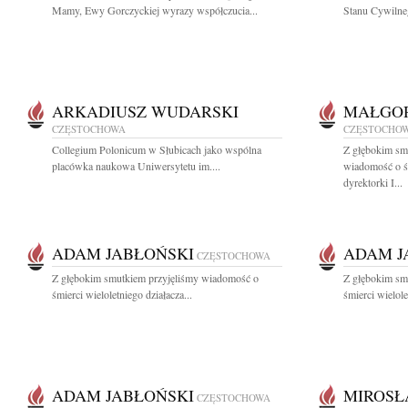
Mamy, Ewy Gorczyckiej wyrazy współczucia...
Stanu Cywilne
ARKADIUSZ WUDARSKI
MAŁGOR
CZĘSTOCHOWA
CZĘSTOCHO
Collegium Polonicum w Słubicach jako wspólna
Z głębokim smu
placówka naukowa Uniwersytetu im....
wiadomość o ś
dyrektorki I...
ADAM JABŁOŃSKI
ADAM J
CZĘSTOCHOWA
Z głębokim smutkiem przyjęliśmy wiadomość o
Z głębokim sm
śmierci wieloletniego działacza...
śmierci wielole
ADAM JABŁOŃSKI
MIROSŁ
CZĘSTOCHOWA