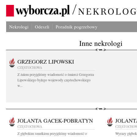
Nekrologi
Odeszli
Poradnik pogrzebowy
Inne nekrologi
GRZEGORZ LIPOWSKI
CZĘSTOCHOWA
Z żalem przyjęliśmy wiadomość o śmierci Grzegorza
Lipowskiego byłego wojewody częstochowskiego
w...
JOLANTA GACEK-POBRATYN
JOLANT
CZĘSTOCHOWA
CZĘSTOCHO
Z głębokim smutkiem przyjęliśmy wiadomość o
Wyrazy głębok