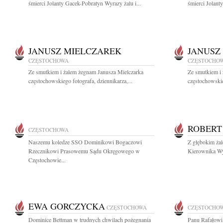
śmierci Jolanty Gacek-Pobratyn Wyrazy żalu i...
śmierci Jolant
JANUSZ MIELCZAREK
JANUSZ
CZĘSTOCHOWA
CZĘSTOCHO
Ze smutkiem i żalem żegnam Janusza Mielczarka
Ze smutkiem i
częstochowskiego fotografa, dziennikarza,...
częstochowskie
ROBERT
CZĘSTOCHOWA
Naszemu koledze SSO Dominikowi Bogaczowi
Z głębokim ża
Rzecznikowi Prasowemu Sądu Okręgowego w
Kierownika Wyd
Częstochowie...
EWA GORCZYCKA
CZĘSTOCHOWA
CZĘSTOCHO
Dominice Bettman w trudnych chwilach pożegnania
Panu Rafałowi