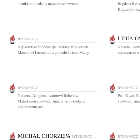
smutkiem składamy najszczersze wyrazy...
Bogdana Biesk
Krzysztofowi..
LIDIA 
BYDGOSZCZ
Najszczersze kondolencje i wyrazy współczucia
Naszemu Koled
Marcinowi Łuczakowi z powodu śmierci Mamy...
najszczersze w
BYDGOSZCZ
BYDGOSZCZ
Naszemu Drogiemu Autorowi Robertowi
Pani Edycie R
Małeckiemu z powodu śmierci Taty składamy
z powodu śmierc
najserdeczniejsze...
MICHAŁ CHORZĘPA
BYDGOSZCZ
BYDGOSZCZ