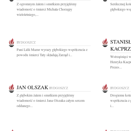
Z ogromnym żalem i smutkiem przyjęliśmy
Serdecznej ko
wiadomość o śmierci Michała Chorzępy
głębokiego wsp
wieloletniego,...
STANIS
BYDGOSZCZ
KACPR
Pani Lidii Mazur wyrazy głębokiego współczucia z
powodu śmierci Taty składają Zarząd i...
Wstrząśnięci w
Henryka Kacprz
Prezes...
JAN OLSZAK
BYDGOSZCZ
BYDGOSZCZ
Z głębokim żalem i smutkiem przyjęliśmy
Drogiemu kol
wiadomość o śmierci Jana Olszaka całym sercem
współczucia z
oddanego...
i...