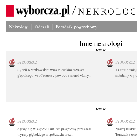
Nekrologi
Odeszli
Poradnik pogrzebowy
Inne nekrologi
BYDGOSZCZ
BYDGOSZCZ
Sylwii Kramkowskiej wraz z Rodziną wyrazy
Arlecie Stanis
głębokiego współczucia z powodu śmierci Mamy...
składamy wyraz
BYDGOSZCZ
BYDGOSZCZ
Łącząc się w żałobie i smutku pragniemy przekazać
Naszej bliskie
wyrazy głębokiego współczucia oraz...
Tomczak szczer