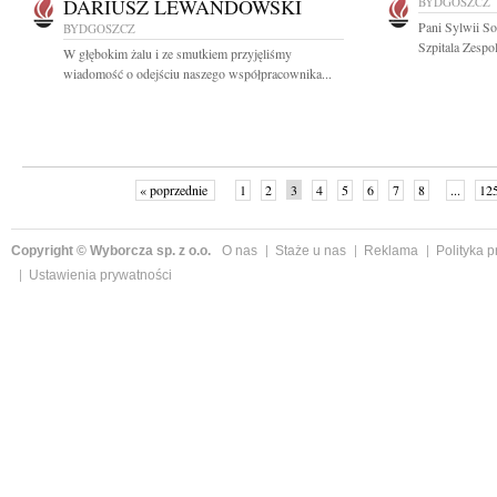
DARIUSZ LEWANDOWSKI
BYDGOSZCZ
Pani Sylwii S
BYDGOSZCZ
Szpitala Zespo
W głębokim żalu i ze smutkiem przyjęliśmy
wiadomość o odejściu naszego współpracownika...
« poprzednie
1
2
3
4
5
6
7
8
...
12
Copyright © Wyborcza sp. z o.o.
O nas
Staże u nas
Reklama
Polityka 
Ustawienia prywatności