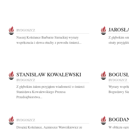
JAROSŁ
BYDGOSZCZ
Naszej Koleżance Barbarze Sierackiej wyrazy
Z głębokim sm
współczucia i słowa otuchy z powodu śmierci...
straty przyjęl
STANISŁAW KOWALEWSKI
BOGUSŁ
BYDGOSZCZ
BYDGOSZCZ
Z głębokim żalem przyjąłem wiadomość o śmierci
Wyrazy współc
Stanisława Kowalewskiego Prezesa
Bogusławy Sie
Przedsiębiorstwa...
BOGDAN
BYDGOSZCZ
Drogiej Koleżance, Agnieszce Wawrzkiewicz ze
W obliczu ogrom