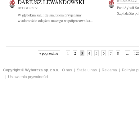
DARIUSZ LEWANDOWSKI
BYDGOSZCZ
Pani Sylwii S
BYDGOSZCZ
Szpitala Zespo
W głębokim żalu i ze smutkiem przyjęliśmy
wiadomość o odejściu naszego współpracownika...
« poprzednie
1
2
3
4
5
6
7
8
...
12
Copyright © Wyborcza sp. z o.o.
O nas
Staże u nas
Reklama
Polityka 
Ustawienia prywatności