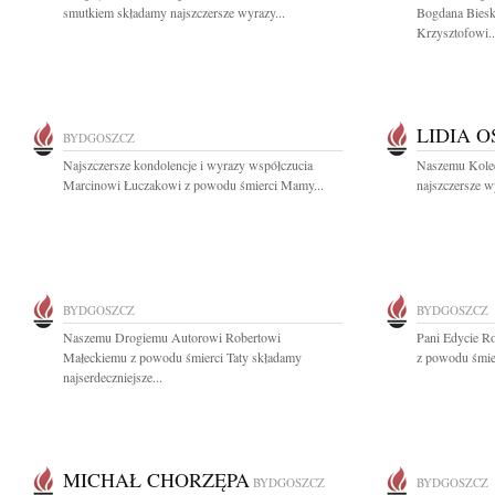
smutkiem składamy najszczersze wyrazy...
Bogdana Biesk
Krzysztofowi..
LIDIA 
BYDGOSZCZ
Najszczersze kondolencje i wyrazy współczucia
Naszemu Koled
Marcinowi Łuczakowi z powodu śmierci Mamy...
najszczersze w
BYDGOSZCZ
BYDGOSZCZ
Naszemu Drogiemu Autorowi Robertowi
Pani Edycie R
Małeckiemu z powodu śmierci Taty składamy
z powodu śmierc
najserdeczniejsze...
MICHAŁ CHORZĘPA
BYDGOSZCZ
BYDGOSZCZ