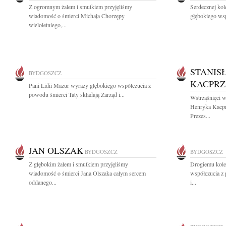
Z ogromnym żalem i smutkiem przyjęliśmy
Serdecznej ko
wiadomość o śmierci Michała Chorzępy
głębokiego wsp
wieloletniego,...
STANIS
BYDGOSZCZ
KACPR
Pani Lidii Mazur wyrazy głębokiego współczucia z
powodu śmierci Taty składają Zarząd i...
Wstrząśnięci w
Henryka Kacprz
Prezes...
JAN OLSZAK
BYDGOSZCZ
BYDGOSZCZ
Z głębokim żalem i smutkiem przyjęliśmy
Drogiemu kol
wiadomość o śmierci Jana Olszaka całym sercem
współczucia z
oddanego...
i...