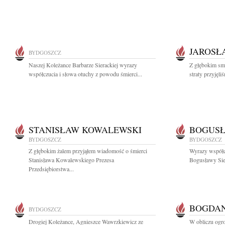
JAROSŁ
BYDGOSZCZ
Naszej Koleżance Barbarze Sierackiej wyrazy
Z głębokim sm
współczucia i słowa otuchy z powodu śmierci...
straty przyjęl
STANISŁAW KOWALEWSKI
BOGUSŁ
BYDGOSZCZ
BYDGOSZCZ
Z głębokim żalem przyjąłem wiadomość o śmierci
Wyrazy współc
Stanisława Kowalewskiego Prezesa
Bogusławy Sie
Przedsiębiorstwa...
BOGDAN
BYDGOSZCZ
Drogiej Koleżance, Agnieszce Wawrzkiewicz ze
W obliczu ogrom