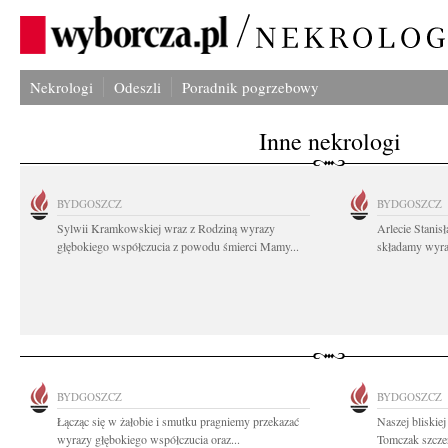
Nekrologi
Odeszli
Poradnik pogrzebowy
Inne nekrologi
BYDGOSZCZ
BYDGOSZCZ
Sylwii Kramkowskiej wraz z Rodziną wyrazy
Arlecie Stanis
głębokiego współczucia z powodu śmierci Mamy...
składamy wyraz
BYDGOSZCZ
BYDGOSZCZ
Łącząc się w żałobie i smutku pragniemy przekazać
Naszej bliskie
wyrazy głębokiego współczucia oraz...
Tomczak szczer