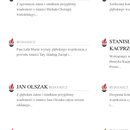
Z ogromnym żalem i smutkiem przyjęliśmy
Serdecznej ko
wiadomość o śmierci Michała Chorzępy
głębokiego wsp
wieloletniego,...
STANIS
BYDGOSZCZ
KACPR
Pani Lidii Mazur wyrazy głębokiego współczucia z
powodu śmierci Taty składają Zarząd i...
Wstrząśnięci w
Henryka Kacprz
Prezes...
JAN OLSZAK
BYDGOSZCZ
BYDGOSZCZ
Z głębokim żalem i smutkiem przyjęliśmy
Drogiemu kol
wiadomość o śmierci Jana Olszaka całym sercem
współczucia z
oddanego...
i...