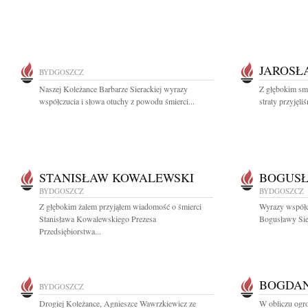
JAROSŁ
BYDGOSZCZ
Naszej Koleżance Barbarze Sierackiej wyrazy
Z głębokim sm
współczucia i słowa otuchy z powodu śmierci...
straty przyjęl
STANISŁAW KOWALEWSKI
BOGUSŁ
BYDGOSZCZ
BYDGOSZCZ
Z głębokim żalem przyjąłem wiadomość o śmierci
Wyrazy współc
Stanisława Kowalewskiego Prezesa
Bogusławy Sie
Przedsiębiorstwa...
BOGDAN
BYDGOSZCZ
Drogiej Koleżance, Agnieszce Wawrzkiewicz ze
W obliczu ogrom