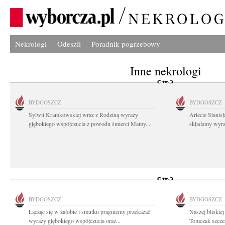
Nekrologi
Odeszli
Poradnik pogrzebowy
Inne nekrologi
BYDGOSZCZ
BYDGOSZCZ
Sylwii Kramkowskiej wraz z Rodziną wyrazy
Arlecie Stanis
głębokiego współczucia z powodu śmierci Mamy...
składamy wyraz
BYDGOSZCZ
BYDGOSZCZ
Łącząc się w żałobie i smutku pragniemy przekazać
Naszej bliskie
wyrazy głębokiego współczucia oraz...
Tomczak szczer