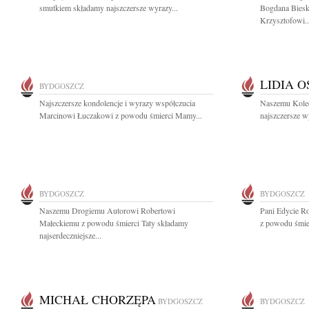
smutkiem składamy najszczersze wyrazy...
Bogdana Biesk
Krzysztofowi..
LIDIA 
BYDGOSZCZ
Najszczersze kondolencje i wyrazy współczucia
Naszemu Koled
Marcinowi Łuczakowi z powodu śmierci Mamy...
najszczersze w
BYDGOSZCZ
BYDGOSZCZ
Naszemu Drogiemu Autorowi Robertowi
Pani Edycie R
Małeckiemu z powodu śmierci Taty składamy
z powodu śmierc
najserdeczniejsze...
MICHAŁ CHORZĘPA
BYDGOSZCZ
BYDGOSZCZ