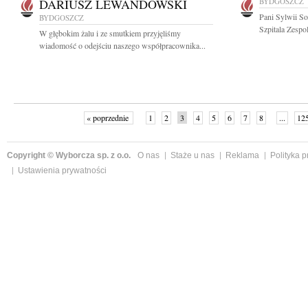
DARIUSZ LEWANDOWSKI
BYDGOSZCZ
Pani Sylwii S
BYDGOSZCZ
Szpitala Zespo
W głębokim żalu i ze smutkiem przyjęliśmy
wiadomość o odejściu naszego współpracownika...
« poprzednie
1
2
3
4
5
6
7
8
...
12
Copyright © Wyborcza sp. z o.o.
O nas
Staże u nas
Reklama
Polityka 
Ustawienia prywatności