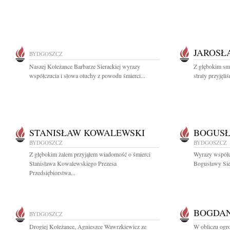
JAROSŁ
BYDGOSZCZ
Naszej Koleżance Barbarze Sierackiej wyrazy
Z głębokim sm
współczucia i słowa otuchy z powodu śmierci...
straty przyjęl
STANISŁAW KOWALEWSKI
BOGUSŁ
BYDGOSZCZ
BYDGOSZCZ
Z głębokim żalem przyjąłem wiadomość o śmierci
Wyrazy współc
Stanisława Kowalewskiego Prezesa
Bogusławy Sie
Przedsiębiorstwa...
BOGDAN
BYDGOSZCZ
Drogiej Koleżance, Agnieszce Wawrzkiewicz ze
W obliczu ogrom