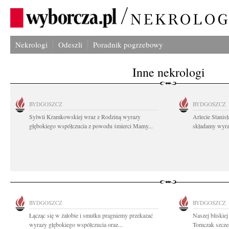
Nekrologi
Odeszli
Poradnik pogrzebowy
Inne nekrologi
BYDGOSZCZ
BYDGOSZCZ
Sylwii Kramkowskiej wraz z Rodziną wyrazy
Arlecie Stanis
głębokiego współczucia z powodu śmierci Mamy...
składamy wyraz
BYDGOSZCZ
BYDGOSZCZ
Łącząc się w żałobie i smutku pragniemy przekazać
Naszej bliskie
wyrazy głębokiego współczucia oraz...
Tomczak szczer