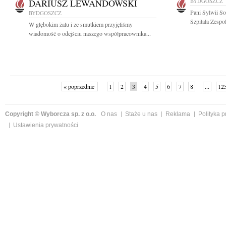
DARIUSZ LEWANDOWSKI
BYDGOSZCZ
Pani Sylwii S
BYDGOSZCZ
Szpitala Zespo
W głębokim żalu i ze smutkiem przyjęliśmy
wiadomość o odejściu naszego współpracownika...
« poprzednie
1
2
3
4
5
6
7
8
...
12
Copyright © Wyborcza sp. z o.o.
O nas
Staże u nas
Reklama
Polityka 
Ustawienia prywatności