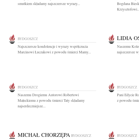
smutkiem składamy najszczersze wyrazy...
Bogdana Biesk
Krzysztofowi..
LIDIA 
BYDGOSZCZ
Najszczersze kondolencje i wyrazy współczucia
Naszemu Koled
Marcinowi Łuczakowi z powodu śmierci Mamy...
najszczersze w
BYDGOSZCZ
BYDGOSZCZ
Naszemu Drogiemu Autorowi Robertowi
Pani Edycie R
Małeckiemu z powodu śmierci Taty składamy
z powodu śmierc
najserdeczniejsze...
MICHAŁ CHORZĘPA
BYDGOSZCZ
BYDGOSZCZ