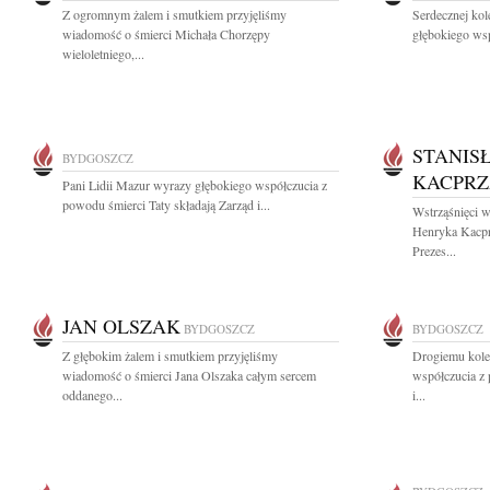
Z ogromnym żalem i smutkiem przyjęliśmy
Serdecznej ko
wiadomość o śmierci Michała Chorzępy
głębokiego wsp
wieloletniego,...
STANIS
BYDGOSZCZ
KACPR
Pani Lidii Mazur wyrazy głębokiego współczucia z
powodu śmierci Taty składają Zarząd i...
Wstrząśnięci w
Henryka Kacprz
Prezes...
JAN OLSZAK
BYDGOSZCZ
BYDGOSZCZ
Z głębokim żalem i smutkiem przyjęliśmy
Drogiemu kol
wiadomość o śmierci Jana Olszaka całym sercem
współczucia z
oddanego...
i...