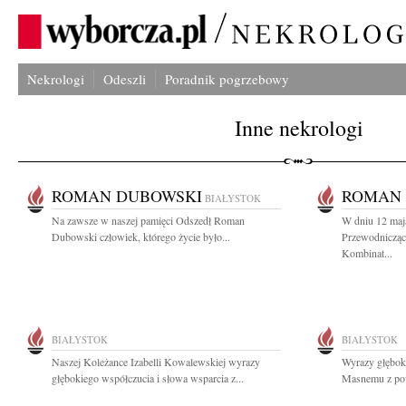
Nekrologi
Odeszli
Poradnik pogrzebowy
Inne nekrologi
ROMAN DUBOWSKI
ROMAN
BIAŁYSTOK
Na zawsze w naszej pamięci Odszedł Roman
W dniu 12 maja
Dubowski człowiek, którego życie było...
Przewodniczą
Kombinat...
BIAŁYSTOK
BIAŁYSTOK
Naszej Koleżance Izabelli Kowalewskiej wyrazy
Wyrazy głębok
głębokiego współczucia i słowa wsparcia z...
Masnemu z powo