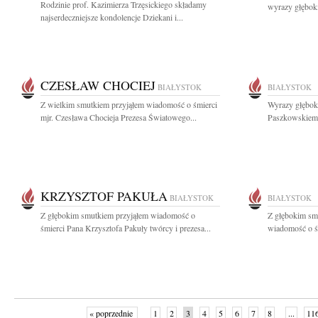
Rodzinie prof. Kazimierza Trzęsickiego składamy
wyrazy głębok
najserdeczniejsze kondolencje Dziekani i...
CZESŁAW CHOCIEJ
BIAŁYSTOK
BIAŁYSTOK
Z wielkim smutkiem przyjąłem wiadomość o śmierci
Wyrazy głębok
mjr. Czesława Chocieja Prezesa Światowego...
Paszkowskiemu
KRZYSZTOF PAKUŁA
BIAŁYSTOK
BIAŁYSTOK
Z głębokim smutkiem przyjąłem wiadomość o
Z głębokim sm
śmierci Pana Krzysztofa Pakuły twórcy i prezesa...
wiadomość o śm
« poprzednie
1
2
3
4
5
6
7
8
...
11