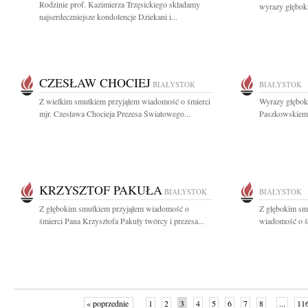
Rodzinie prof. Kazimierza Trzęsickiego składamy
wyrazy głębok
najserdeczniejsze kondolencje Dziekani i...
CZESŁAW CHOCIEJ
BIAŁYSTOK
BIAŁYSTOK
Z wielkim smutkiem przyjąłem wiadomość o śmierci
Wyrazy głębok
mjr. Czesława Chocieja Prezesa Światowego...
Paszkowskiemu
KRZYSZTOF PAKUŁA
BIAŁYSTOK
BIAŁYSTOK
Z głębokim smutkiem przyjąłem wiadomość o
Z głębokim sm
śmierci Pana Krzysztofa Pakuły twórcy i prezesa...
wiadomość o śm
« poprzednie
1
2
3
4
5
6
7
8
...
11