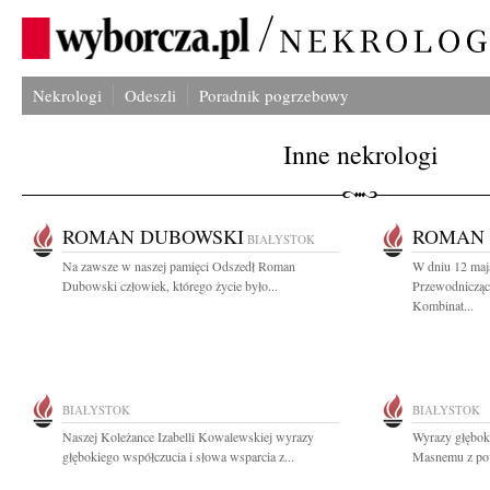
Nekrologi
Odeszli
Poradnik pogrzebowy
Inne nekrologi
ROMAN DUBOWSKI
ROMAN
BIAŁYSTOK
Na zawsze w naszej pamięci Odszedł Roman
W dniu 12 maja
Dubowski człowiek, którego życie było...
Przewodniczą
Kombinat...
BIAŁYSTOK
BIAŁYSTOK
Naszej Koleżance Izabelli Kowalewskiej wyrazy
Wyrazy głębok
głębokiego współczucia i słowa wsparcia z...
Masnemu z powo