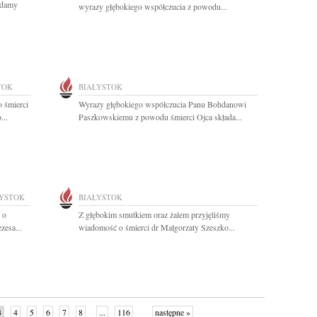
ładamy
wyrazy głębokiego współczucia z powodu...
TOK
BIAŁYSTOK
 śmierci
Wyrazy głębokiego współczucia Panu Bohdanowi
...
Paszkowskiemu z powodu śmierci Ojca składa...
ŁYSTOK
BIAŁYSTOK
 o
Z głębokim smutkiem oraz żalem przyjęliśmy
zesa...
wiadomość o śmierci dr Małgorzaty Szeszko...
3
4
5
6
7
8
...
116
następne »