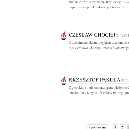
Rodzinie prof. Kazimierza Trzęsickiego sk
najserdeczniejsze kondolencje Dziekani i...
CZESŁAW CHOCIEJ
BIAŁYS
Z wielkim smutkiem przyjąłem wiadomość o
mjr. Czesława Chocieja Prezesa Światowego
KRZYSZTOF PAKUŁA
BIA
Z głębokim smutkiem przyjąłem wiadomość
śmierci Pana Krzysztofa Pakuły twórcy i pre
« poprzednie
1
2