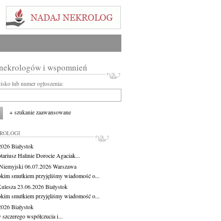
 nekrologów i wspomnień
wisko lub numer ogłoszenia:
+ szukanie zaawansowane
KROLOGI
.2026
Białystok
tariusz Halinie Dorocie Agaciak...
Niemyjski
06.07.2026
Warszawa
okim smutkiem przyjęliśmy wiadomość o...
Kulesza
23.06.2026
Białystok
okim smutkiem przyjęliśmy wiadomość o...
.2026
Białystok
 szczerego współczucia i...