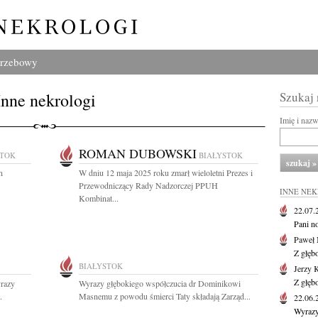
grzebowy
Inne nekrologi
Szukaj
Imię i naz
ROMAN DUBOWSKI
STOK
BIAŁYSTOK
n
W dniu 12 maja 2025 roku zmarł wieloletni Prezes i
Przewodniczący Rady Nadzorczej PPUH
INNE NE
Kombinat...
22.07
Pani no
Paweł 
Z głęb
BIAŁYSTOK
Jerzy 
Z głęb
yrazy
Wyrazy głębokiego współczucia dr Dominikowi
.
Masnemu z powodu śmierci Taty składają Zarząd...
22.06
Wyrazy