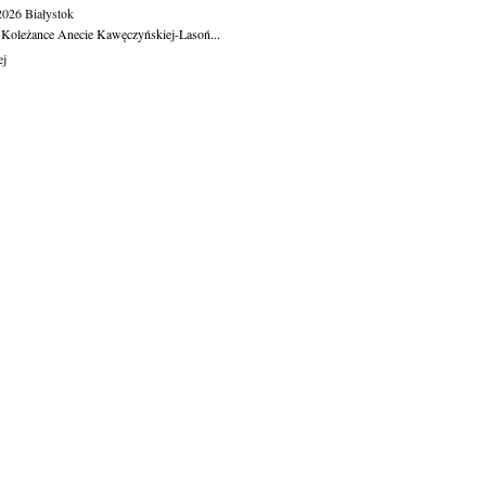
.2026
Białystok
 Koleżance Anecie Kawęczyńskiej-Lasoń...
ej