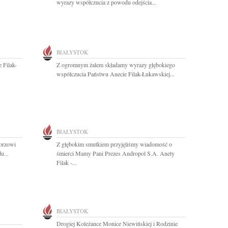
wyrazy współczucia z powodu odejścia...
BIAŁYSTOK
 Filak-
Z ogromnym żalem składamy wyrazy głębokiego
współczucia Państwu Anecie Filak-Łukawskiej...
BIAŁYSTOK
gorzowi
Z głębokim smutkiem przyjęliśmy wiadomość o
u...
śmierci Mamy Pani Prezes Andropol S.A. Anety
Filak -...
BIAŁYSTOK
Drogiej Koleżance Monice Niewińskiej i Rodzinie