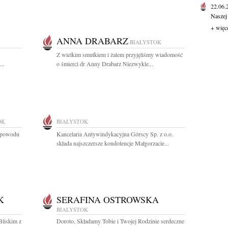
22.06
Naszej
+ więc
ANNA DRABARZ
BIAŁYSTOK
Z wielkim smutkiem i żalem przyjęliśmy wiadomość
..
o śmierci dr Anny Drabarz Niezwykle...
OK
BIAŁYSTOK
z powodu
Kancelaria Antywindykacyjna Górscy Sp. z o.o.
składa najszczersze kondolencje Małgorzacie...
K
SERAFINA OSTROWSKA
BIAŁYSTOK
Bliskim z
Doroto, Składamy Tobie i Twojej Rodzinie serdeczne