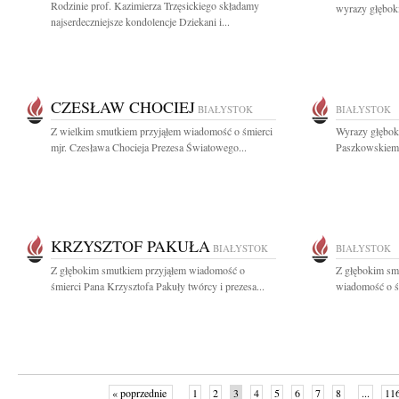
Rodzinie prof. Kazimierza Trzęsickiego składamy
wyrazy głębok
najserdeczniejsze kondolencje Dziekani i...
CZESŁAW CHOCIEJ
BIAŁYSTOK
BIAŁYSTOK
Z wielkim smutkiem przyjąłem wiadomość o śmierci
Wyrazy głębok
mjr. Czesława Chocieja Prezesa Światowego...
Paszkowskiemu
KRZYSZTOF PAKUŁA
BIAŁYSTOK
BIAŁYSTOK
Z głębokim smutkiem przyjąłem wiadomość o
Z głębokim sm
śmierci Pana Krzysztofa Pakuły twórcy i prezesa...
wiadomość o śm
« poprzednie
1
2
3
4
5
6
7
8
...
11