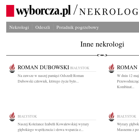
Nekrologi
Odeszli
Poradnik pogrzebowy
Inne nekrologi
ROMAN DUBOWSKI
ROMAN
BIAŁYSTOK
Na zawsze w naszej pamięci Odszedł Roman
W dniu 12 maja
Dubowski człowiek, którego życie było...
Przewodniczą
Kombinat...
BIAŁYSTOK
BIAŁYSTOK
Naszej Koleżance Izabelli Kowalewskiej wyrazy
Wyrazy głębok
głębokiego współczucia i słowa wsparcia z...
Masnemu z powo