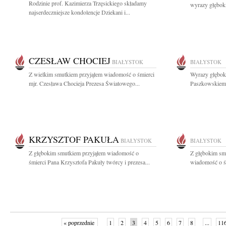
Rodzinie prof. Kazimierza Trzęsickiego składamy
wyrazy głębok
najserdeczniejsze kondolencje Dziekani i...
CZESŁAW CHOCIEJ
BIAŁYSTOK
BIAŁYSTOK
Z wielkim smutkiem przyjąłem wiadomość o śmierci
Wyrazy głębok
mjr. Czesława Chocieja Prezesa Światowego...
Paszkowskiemu
KRZYSZTOF PAKUŁA
BIAŁYSTOK
BIAŁYSTOK
Z głębokim smutkiem przyjąłem wiadomość o
Z głębokim sm
śmierci Pana Krzysztofa Pakuły twórcy i prezesa...
wiadomość o śm
« poprzednie
1
2
3
4
5
6
7
8
...
11