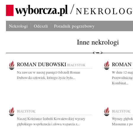
Nekrologi
Odeszli
Poradnik pogrzebowy
Inne nekrologi
ROMAN DUBOWSKI
ROMAN
BIAŁYSTOK
Na zawsze w naszej pamięci Odszedł Roman
W dniu 12 maja
Dubowski człowiek, którego życie było...
Przewodniczą
Kombinat...
BIAŁYSTOK
BIAŁYSTOK
Naszej Koleżance Izabelli Kowalewskiej wyrazy
Wyrazy głębok
głębokiego współczucia i słowa wsparcia z...
Masnemu z powo