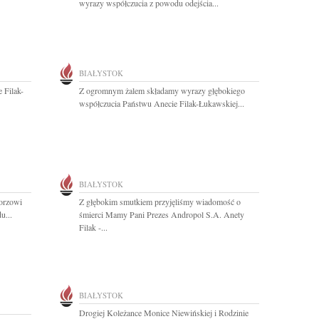
wyrazy współczucia z powodu odejścia...
BIAŁYSTOK
 Filak-
Z ogromnym żalem składamy wyrazy głębokiego
współczucia Państwu Anecie Filak-Łukawskiej...
BIAŁYSTOK
gorzowi
Z głębokim smutkiem przyjęliśmy wiadomość o
u...
śmierci Mamy Pani Prezes Andropol S.A. Anety
Filak -...
BIAŁYSTOK
Drogiej Koleżance Monice Niewińskiej i Rodzinie