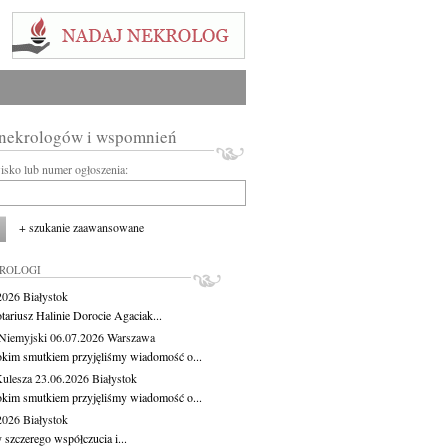
 nekrologów i wspomnień
wisko lub numer ogłoszenia:
+ szukanie zaawansowane
KROLOGI
.2026
Białystok
tariusz Halinie Dorocie Agaciak...
Niemyjski
06.07.2026
Warszawa
okim smutkiem przyjęliśmy wiadomość o...
Kulesza
23.06.2026
Białystok
okim smutkiem przyjęliśmy wiadomość o...
.2026
Białystok
 szczerego współczucia i...