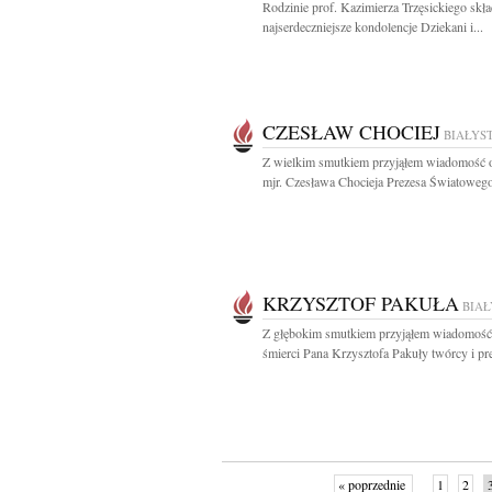
Rodzinie prof. Kazimierza Trzęsickiego sk
najserdeczniejsze kondolencje Dziekani i...
CZESŁAW CHOCIEJ
BIAŁYS
Z wielkim smutkiem przyjąłem wiadomość o
mjr. Czesława Chocieja Prezesa Światowego
KRZYSZTOF PAKUŁA
BIA
Z głębokim smutkiem przyjąłem wiadomość
śmierci Pana Krzysztofa Pakuły twórcy i pre
« poprzednie
1
2