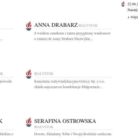
22.06
Naszej
+ więc
ANNA DRABARZ
BIAŁYSTOK
Z wielkim smutkiem i żalem przyjęliśmy wiadomość
..
o śmierci dr Anny Drabarz Niezwykle...
OK
BIAŁYSTOK
z powodu
Kancelaria Antywindykacyjna Górscy Sp. z o.o.
składa najszczersze kondolencje Małgorzacie...
K
SERAFINA OSTROWSKA
BIAŁYSTOK
Bliskim z
Doroto, Składamy Tobie i Twojej Rodzinie serdeczne