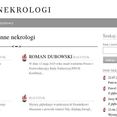
grzebowy
Inne nekrologi
Szukaj
Imię i naz
ROMAN DUBOWSKI
STOK
BIAŁYSTOK
n
W dniu 12 maja 2025 roku zmarł wieloletni Prezes i
Przewodniczący Rady Nadzorczej PPUH
INNE NE
Kombinat...
22.07
Pani no
Paweł 
Z głęb
BIAŁYSTOK
Jerzy 
Z głęb
yrazy
Wyrazy głębokiego współczucia dr Dominikowi
.
Masnemu z powodu śmierci Taty składają Zarząd...
22.06
Wyrazy