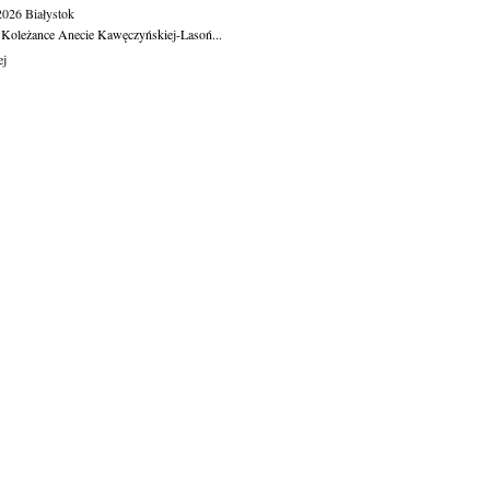
.2026
Białystok
 Koleżance Anecie Kawęczyńskiej-Lasoń...
ej