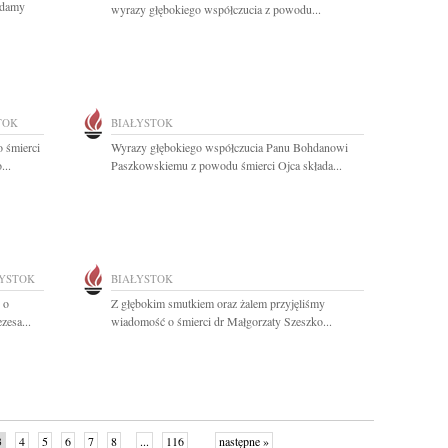
ładamy
wyrazy głębokiego współczucia z powodu...
TOK
BIAŁYSTOK
 śmierci
Wyrazy głębokiego współczucia Panu Bohdanowi
...
Paszkowskiemu z powodu śmierci Ojca składa...
ŁYSTOK
BIAŁYSTOK
 o
Z głębokim smutkiem oraz żalem przyjęliśmy
zesa...
wiadomość o śmierci dr Małgorzaty Szeszko...
3
4
5
6
7
8
...
116
następne »