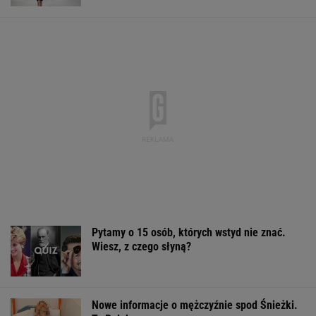
Nowy sondaż. Polacy nie chcą powrotu
Morawieckiego
Włóż liść laurowy do lodówki na godzinę.
Efekt może cię zaskoczyć
ZUS dopłaca Ukraińcom do emerytur.
Konfederacja grzmi, ale zapomina o ważnej
rzeczy
Sandały Keen to synonim wakacyjnego
komfortu - teraz tańsze o niemal 100 zł
OFERTY AVANTI24