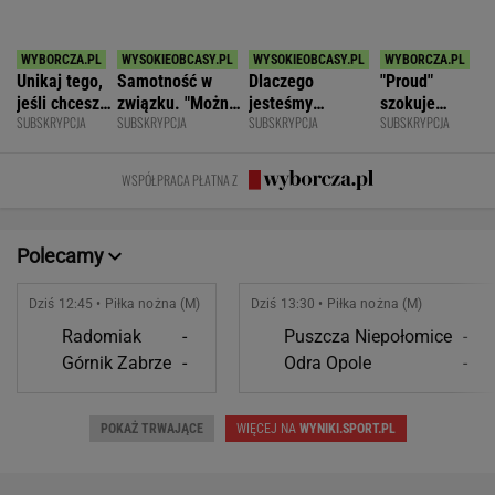
Rozstrzygnęli mecz Igi Świątek z Kostiuk.
Koniec w trzech setach
TENIS
Mistrzyni olimpijska kończy karierę. To żona
znanego piłkarza