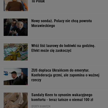
Sensacyjne wyniki
11 pytań o największe
Dlaczego warto
sondażu w Ukrainie.
polskie miasta.
spryskać klucze
Wyraźny faworyt
Wykształceni zgarną
octem? Sztuczk
wyborów
komplet
której mało kto
ŻYĆ LEPIEJ