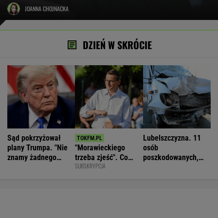
JOANNA CHOJNACKA
DZIEŃ W SKRÓCIE
Sąd pokrzyżował
Lubelszczyzna. 11
plany Trumpa. "Nie
"Morawieckiego
osób
znamy żadnego
trzeba zjeść". Co
poszkodowanych,
SUBSKRYPCJA
przypadku w historii"
dzieje się w PiS?
droga całkowicie
zablokowana