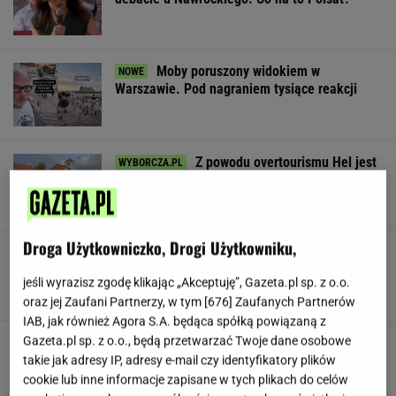
Moby poruszony widokiem w
Warszawie. Pod nagraniem tysiące reakcji
Z powodu overtourismu Hel jest
turystycznym zombie
SUBSKRYPCJA
Droga Użytkowniczko, Drogi Użytkowniku,
1,5 tys. zł za adopcję psa. Nie trzeba nawet
mieszkać w tej gminie
jeśli wyrazisz zgodę klikając „Akceptuję”, Gazeta.pl sp. z o.o.
oraz jej Zaufani Partnerzy, w tym [
676
] Zaufanych Partnerów
IAB, jak również Agora S.A. będąca spółką powiązaną z
Gazeta.pl sp. z o.o., będą przetwarzać Twoje dane osobowe
Anastazja Kuś mistrzynią świata! Historyczny
występ, brawo!
takie jak adresy IP, adresy e-mail czy identyfikatory plików
cookie lub inne informacje zapisane w tych plikach do celów