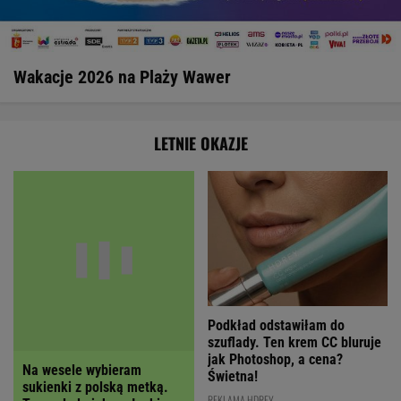
Wakacje 2026 na Plaży Wawer
LETNIE OKAZJE
Podkład odstawiłam do
Na wesele wybieram
szuflady. Ten krem CC bluruje
sukienki z polską metką.
jak Photoshop, a cena?
Ta wygląda jak z włoskiego
Świetna!
butiku, a kupimy ją z
RABATEM
REKLAMA HDREY
OFERTY AVANTI24