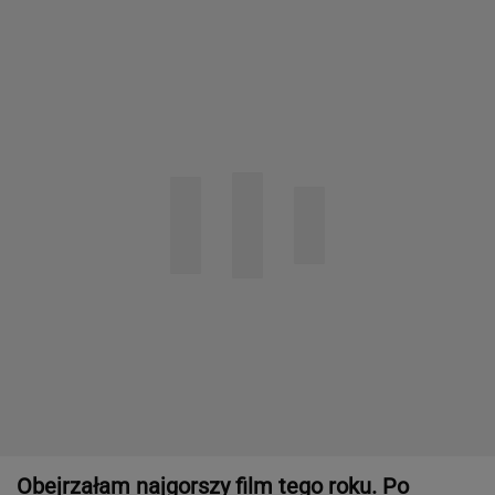
Obejrzałam najgorszy film tego roku. Po
seansie zostaje tylko niesmak
Specjalista ostrzega przed
pocketingiem. Skutki mogą być dotkliwe
Zdecydowaliśmy się na wspólne wakacje z
przyjaciółką. Rozpoczęła łowy