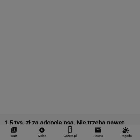
Chcesz skutecznie umyć elewację domu,
taras, grilla? Te myjki ciśnieniowe są świetne!
REKLAMA CENEO
Starzejąca się Polska uwalnia tysiące lokali.
Co czeka rynek?
Nie tylko zaćmienie Słońca. Sierpień zamieni
niebo w scenę niezwykłych widowisk
BIZNES
Quiz
Wideo
Gazeta.pl
Poczta
Pogoda