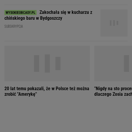
20 lat temu pokazali, że w Polsce też można
"Nigdy na sto proce
zrobić "Amerykę"
dlaczego Zosia zac
ZOBACZ WSZYSTKIE
Wybierz miasto
PEŁNA POGODA
Załaduj ponownie
Jakość powietrza:
-
Ciśnienie:
Opady:
Zachmurzenie:
-
-%
-%