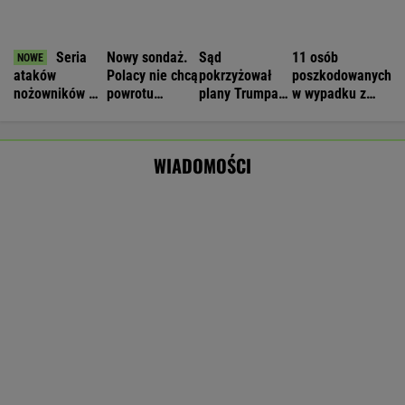
Czeska policja ustaliła tożsamość mężczyzny
spod Śnieżki. To Polak