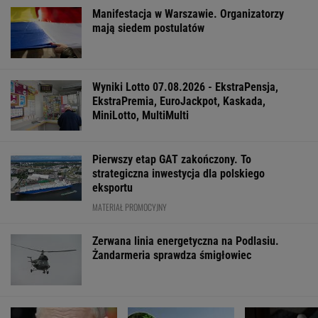
dostała żadnej roli
Marcin Matczak: Spójrzcie, co Mentzen mówi
o rosyjskim pocisku. Fałszu niby w tym nie
ma, więc w czym problem?
Z powodu overtourismu Hel jest turystycznym
zombie
FINANSE I TECHNOLOGIA