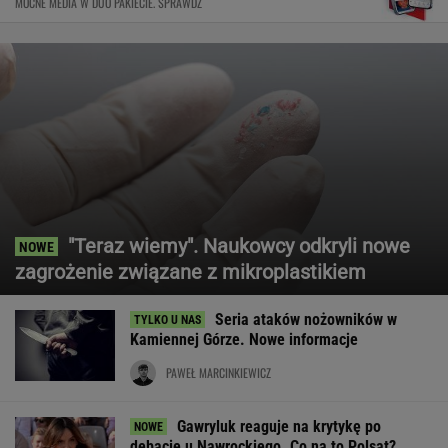
MOCNE MEDIA W DUO PAKIECIE. SPRAWDŹ
"Teraz wiemy". Naukowcy odkryli nowe
zagrożenie związane z mikroplastikiem
Seria ataków nożowników w
Kamiennej Górze. Nowe informacje
PAWEŁ MARCINKIEWICZ
Gawryluk reaguje na krytykę po
debacie u Nawrockiego. Co na to Polsat?