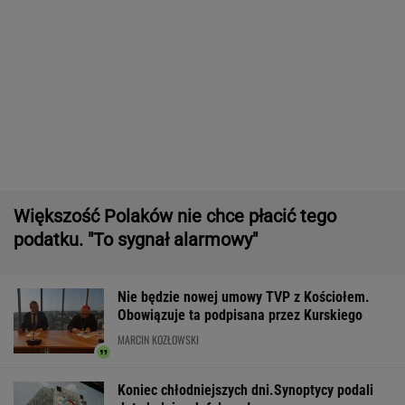
Manifestacja w Warszawie. Organizatorzy
mają siedem postulatów
Wyniki Lotto 07.08.2026 - EkstraPensja,
EkstraPremia, EuroJackpot, Kaskada,
MiniLotto, MultiMulti
Pierwszy etap GAT zakończony. To
strategiczna inwestycja dla polskiego
eksportu
MATERIAŁ PROMOCYJNY
Zerwana linia energetyczna na Podlasiu.
Żandarmeria sprawdza śmigłowiec