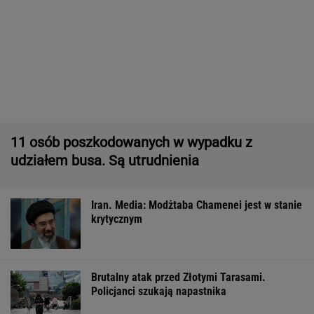
Pytamy o 15 osób, których wstyd nie znać.
Wiesz, z czego słyną?
Nowe informacje o mężczyźnie spod Śnieżki.
To Polak