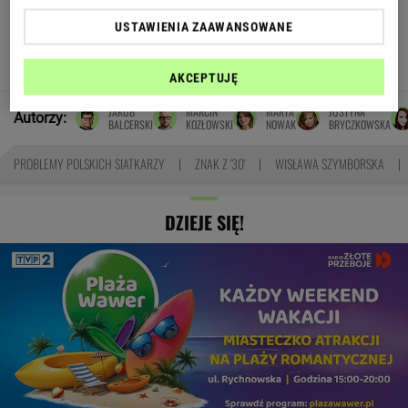
Oto darmowy sposób na
USTAWIENIA ZAAWANSOWANE
odcinkowe pomiary prędkości. Polski program
TOMASZ OKUROWSKI
AKCEPTUJĘ
JAKUB
MARCIN
MARTA
JUSTYNA
Autorzy:
BALCERSKI
KOZŁOWSKI
NOWAK
BRYCZKOWSKA
PROBLEMY POLSKICH SIATKARZY
ZNAK Z '30'
WISŁAWA SZYMBORSKA
DZIEJE SIĘ!