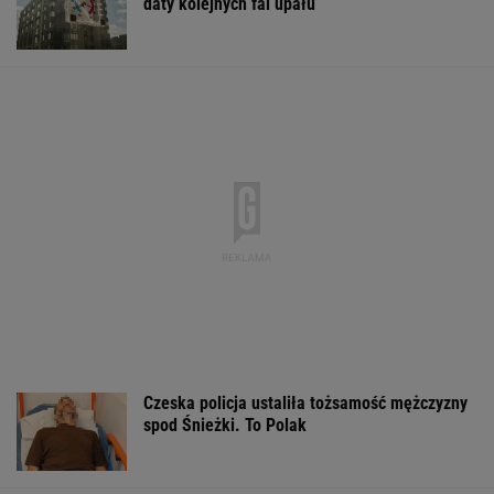
Raport wywiadu USA.
Dwa pytony na szyi
Gruźlica w
"WSJ": Putin może
kobiety. Świadkowie
warszawskim
zaatakować NATO
wezwali policję
przedszkolu. 24
nawet tej jesieni
na liście sanep
WSPÓŁPRACA PŁATNA Z WYBORCZA.PL
ZROZUM, POZNAJ, ODKRYWAJ
SEKCJA Z SUBSKRYPCJĄ
Ewa Woydyłło: dziś ja jestem głupiutka i
wystraszona. Przepraszam Igę Świątek
Zachwyciła w "Odysei" Nolana, ale od roku nie