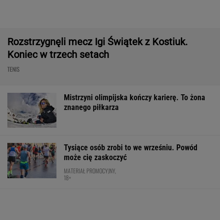
wraca w odświeżonej odsłonie i robi szał!
Majstersztyk
MATERIAŁ PROMOCYJNY
Anastazja Kuś mistrzynią świata! Historyczny
występ, brawo!
LEKKOATLETYKA
Media: Alvarez zdecydował. Tam chce
grać w nowym sezonie
Trudno uwierzyć w to, co zrobił Hurkacz w
Montrealu. Miał już piłki meczowe
TENIS
Konkurencja nie nadąża za jego tempem.
Toyota Corolla Cross rozgrzała rynek i
pokazuje, kto tu rozdaje karty!