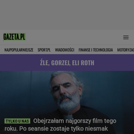
NAJPOPULARNIEJSZE
SPORT.PL
WIADOMOŚCI
FINANSE I TECHNOLOGIA
MOTORYZA
ŹLE, GORZEJ, ELI ROTH
Obejrzałam najgorszy film tego
roku. Po seansie zostaje tylko niesmak