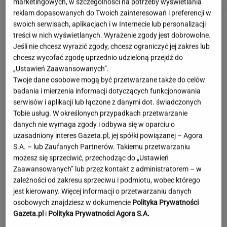
marketingowych, w szczególności na potrzeby wyświetlania
reklam dopasowanych do Twoich zainteresowań i preferencji w
swoich serwisach, aplikacjach i w Internecie lub personalizacji
treści w nich wyświetlanych. Wyrażenie zgody jest dobrowolne.
Jeśli nie chcesz wyrazić zgody, chcesz ograniczyć jej zakres lub
chcesz wycofać zgodę uprzednio udzieloną przejdź do
„Ustawień Zaawansowanych”.
Twoje dane osobowe mogą być przetwarzane także do celów
badania i mierzenia informacji dotyczących funkcjonowania
serwisów i aplikacji lub łączone z danymi dot. świadczonych
Tobie usług. W określonych przypadkach przetwarzanie
danych nie wymaga zgody i odbywa się w oparciu o
uzasadniony interes Gazeta.pl, jej spółki powiązanej – Agora
S.A. – lub Zaufanych Partnerów. Takiemu przetwarzaniu
możesz się sprzeciwić, przechodząc do „Ustawień
Zaawansowanych” lub przez kontakt z administratorem – w
zależności od zakresu sprzeciwu i podmiotu, wobec którego
jest kierowany. Więcej informacji o przetwarzaniu danych
osobowych znajdziesz w dokumencie
Polityka Prywatności
Tajemniczy most na granicy Rosji. Ukraina bije
na alarm
Gazeta.pl
i
Polityka Prywatności Agora S.A.