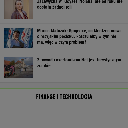
BIZNES
Masowo tracą pracę przez AI?
To tylko forma "moralnego bufora"
SUBSKRYPCJA