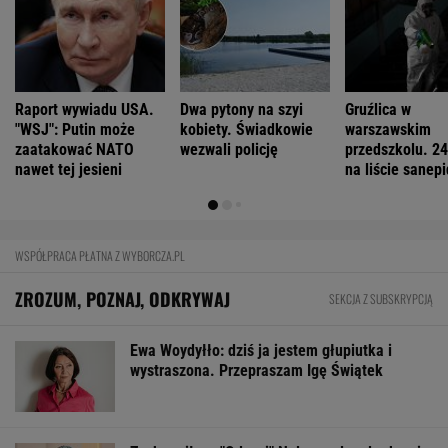
1,5 tys. zł za adopcję psa. Nie trzeba nawet
mieszkać w tej gminie
BIZNES
Pierwszy etap GAT zakończony. To
strategiczna inwestycja dla polskiego
eksportu
MATERIAŁ PROMOCYJNY
"Teraz wiemy". Naukowcy odkryli nowe
zagrożenie związane z mikroplastikiem