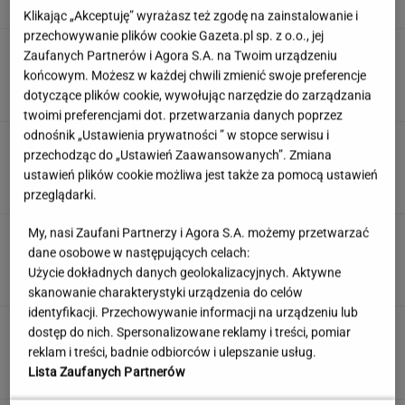
Klikając „Akceptuję” wyrażasz też zgodę na zainstalowanie i
przechowywanie plików cookie Gazeta.pl sp. z o.o., jej
Dostałeś taki list z banku? Lepiej go nie
Zaufanych Partnerów i Agora S.A. na Twoim urządzeniu
ignorować
końcowym. Możesz w każdej chwili zmienić swoje preferencje
dotyczące plików cookie, wywołując narzędzie do zarządzania
twoimi preferencjami dot. przetwarzania danych poprzez
odnośnik „Ustawienia prywatności ” w stopce serwisu i
Quiz. Gdzie leży Kapsztad, a gdzie Zurych? To
przechodząc do „Ustawień Zaawansowanych”. Zmiana
test dla wyjadaczy!
ustawień plików cookie możliwa jest także za pomocą ustawień
przeglądarki.
My, nasi Zaufani Partnerzy i Agora S.A. możemy przetwarzać
Jeden wakacyjny nawyk może mieć
dane osobowe w następujących celach:
nieprzyjemne konsekwencje. Też tak robisz?
Użycie dokładnych danych geolokalizacyjnych. Aktywne
MATERIAŁ PROMOCYJNY
skanowanie charakterystyki urządzenia do celów
identyfikacji. Przechowywanie informacji na urządzeniu lub
Partnerka Litewki po jego
dostęp do nich. Spersonalizowane reklamy i treści, pomiar
śmierci: Niektórzy zlecieli się jak sępy
reklam i treści, badnie odbiorców i ulepszanie usług.
SUBSKRYPCJA
Lista Zaufanych Partnerów