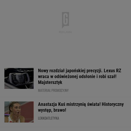
MATERIAŁ PROMOCYJNY
O której gra dzisiaj Świątek? Gdzie oglądać
mecz z Kostiuk? [Transmisja]
TENIS
Usyk wprost wskazał,
Tak Donald Tusk
Pilne wieści z T
kto wygra wojnę w
zareagował na
Znamy godzinę
Ukrainie
wygraną Niewiadomej-
Iga Świątek - M
Phinney
Kostiuk
WIĘCEJ NIŻ WYNIK. SUBSKRYBUJ