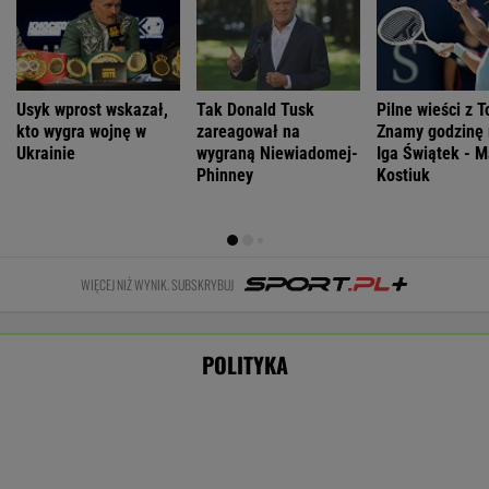
Większość Polaków nie chce płacić tego
podatku. "To sygnał alarmowy"
Nie będzie nowej umowy TVP z Kościołem.
Obowiązuje ta podpisana przez Kurskiego
MARCIN KOZŁOWSKI
Koniec chłodniejszych dni.Synoptycy podali
daty kolejnych fal upału