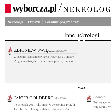
Nekrologi
Odeszli
Poradnik pogrzebowy
Inne nekrologi
ZBIGNIEW ŚWIĘCH
KRAKÓW
Z dużym smutkiem przyjąłem wiadomość o śmierci
Zbigniewa Święcha dziennikarza, pisarza, reżysera...
JAKUB GOLDBERG
KRAKÓW
KRAKÓW
Wyrazy głębok
15 listopada 2011 roku zmarł w Jerozolimie prof. dr
Taty Mariuszow
hab. Jakub Goldberg wybitny historyk dziejów...