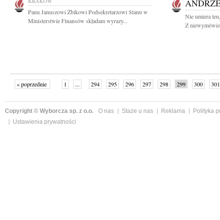
KRAKÓW
ANDRZE
Panu Januszowi Żbikowi Podsekretarzowi Stanu w
Nie umiera ten
Ministerstwie Finansów składam wyrazy...
Z niewymówion
« poprzednie
1
...
294
295
296
297
298
299
300
301
następne »
Copyright © Wyborcza sp. z o.o.
O nas
Staże u nas
Reklama
Polityka 
Ustawienia prywatności