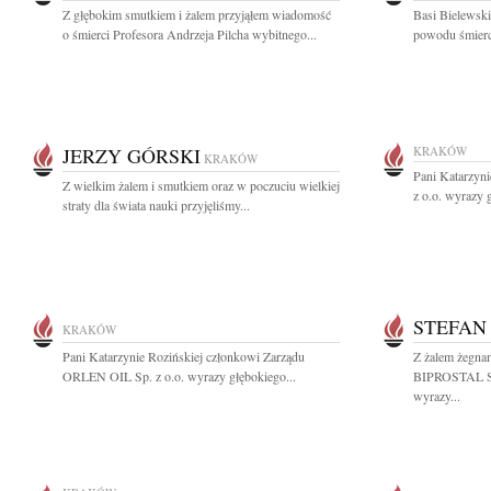
Z głębokim smutkiem i żalem przyjąłem wiadomość
Basi Bielewski
o śmierci Profesora Andrzeja Pilcha wybitnego...
powodu śmierci 
JERZY GÓRSKI
KRAKÓW
KRAKÓW
Pani Katarzyn
Z wielkim żalem i smutkiem oraz w poczuciu wielkiej
z o.o. wyrazy 
straty dla świata nauki przyjęliśmy...
STEFAN
KRAKÓW
Pani Katarzynie Rozińskiej członkowi Zarządu
Z żalem żegna
ORLEN OIL Sp. z o.o. wyrazy głębokiego...
BIPROSTAL SA
wyrazy...