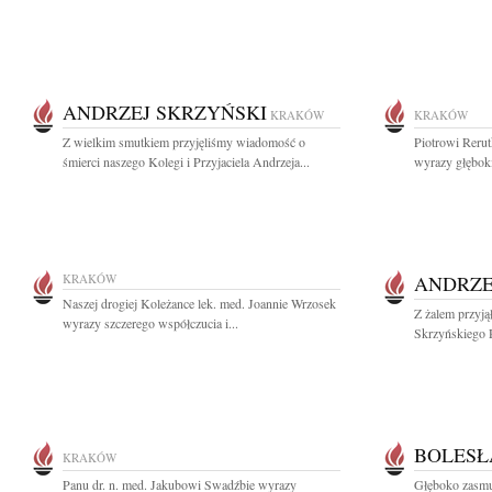
ANDRZEJ SKRZYŃSKI
KRAKÓW
KRAKÓW
Z wielkim smutkiem przyjęliśmy wiadomość o
Piotrowi Rerut
śmierci naszego Kolegi i Przyjaciela Andrzeja...
wyrazy głęboki
KRAKÓW
ANDRZE
Naszej drogiej Koleżance lek. med. Joannie Wrzosek
Z żalem przyj
wyrazy szczerego współczucia i...
Skrzyńskiego 
BOLESŁ
KRAKÓW
Panu dr. n. med. Jakubowi Swadźbie wyrazy
Głęboko zasmu