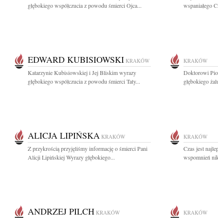
głębokiego współczucia z powodu śmierci Ojca...
wspaniałego Cz
EDWARD KUBISIOWSKI
KRAKÓW
KRAKÓW
Katarzynie Kubisiowskiej i Jej Bliskim wyrazy
Doktorowi Pio
głębokiego współczucia z powodu śmierci Taty...
głębokiego żal
ALICJA LIPIŃSKA
KRAKÓW
KRAKÓW
Z przykrością przyjęliśmy informację o śmierci Pani
Czas jest najl
Alicji Lipińskiej Wyrazy głębokiego...
wspomnień nikt
ANDRZEJ PILCH
KRAKÓW
KRAKÓW