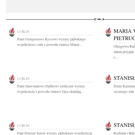
MARIA 
LUBLIN
PIETRU
Panu Grzegorzowi Ryssowi wyrazy głębokiego
współczucia i żalu z powodu śmierci Mamy...
Okręgowa Rad
żalem przyjęła
r....
STANIS
LUBLIN
Panu Sławomirowi Dębkowi serdeczne wyrazy
Żonie Kazimie
współczucia z powodu śmierci Ojca składają...
szczerego żalu 
STANIS
LUBLIN
Pani Dorocie Sawie wyrazy głębokiego współczucia
Rodzinie i Bli