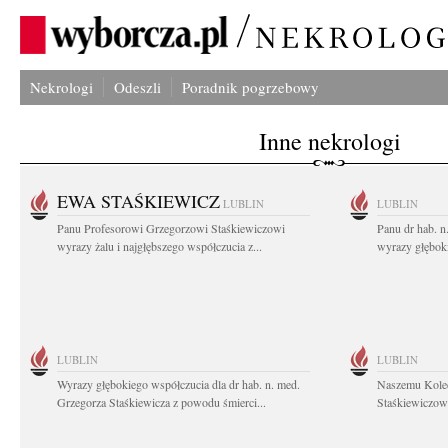
Nekrologi
Odeszli
Poradnik pogrzebowy
Inne nekrologi
EWA STAŚKIEWICZ
LUBLIN
LUBLIN
Panu Profesorowi Grzegorzowi Staśkiewiczowi
Panu dr hab. 
wyrazy żalu i najgłębszego współczucia z...
wyrazy głębok
LUBLIN
LUBLIN
Wyrazy głębokiego współczucia dla dr hab. n. med.
Naszemu Koled
Grzegorza Staśkiewicza z powodu śmierci...
Staśkiewiczowi