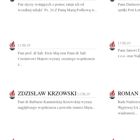
Pan słyszy wołających o pomoc ratuje ich od
Panu Dariusz
wszelkiej udręki" Ps. 24 Z Panią Marią Podkową w...
spółki Port Lo
LUBLIN
LUBLIN
Panu Janowi D
Pani prof. dr hab. Ewie Maj oraz Panu dr. hab.
z o.o. oraz Naj
Czesławowi Majowi wyrazy szczerego współczucia
z...
ZDZISŁAW KRZOWSKI
ROMAN 
LUBLIN
Pani dr Barbarze Kamieńskiej-Krzowskiej wyrazy
Rada Nadzorcza
najgłębszego współczucia z powodu śmierci Męża...
Węglowej SA 
wiadomość...