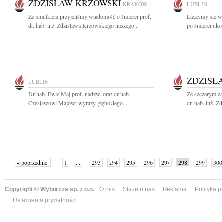
ZDZISŁAW KRZOWSKI
KRAKÓW
LUBLIN
Ze smutkiem przyjęliśmy wiadomość o śmierci prof.
Łączymy się w 
dr. hab. inż. Zdzisława Krzowskiego naszego...
po śmierci uko
ZDZISŁ
LUBLIN
Dr hab. Ewie Maj prof. nadzw. oraz dr hab.
Ze szczerym ż
Czesławowi Majowi wyrazy głębokiego...
dr. hab. inż. 
« poprzednie
1
...
293
294
295
296
297
298
299
300
następne »
Copyright © Wyborcza sp. z o.o.
O nas
Staże u nas
Reklama
Polityka 
Ustawienia prywatności