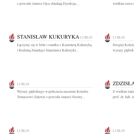
z powodu śmierci Ojca składają Dyrekcja,...
wielkim sercu 
STANISŁAW KUKURYKA
LUBLIN
LUBLIN
Łączymy się w bólu i smutku z Kazimierą Kukuryką
Drogiej Koleż
i Rodziną Zmarłego Stanisława Kukuryki...
wyrazy głębok
ZDZISŁ
LUBLIN
Wyrazy głębokiego współczucia naszemu Koledze
Z wielkim żal
Tomaszowi Zalewie z powodu śmierci Siostry...
prof. dr. hab. 
LUBLIN
LUBLIN